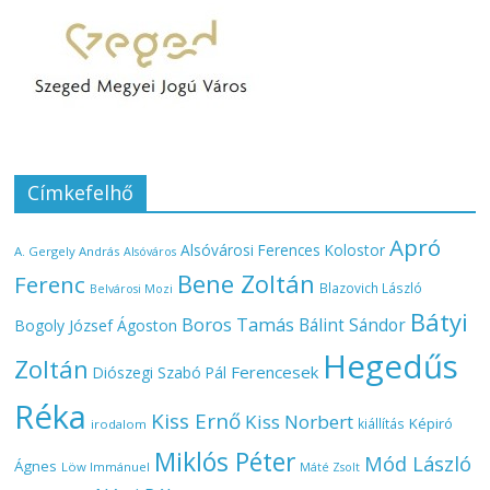
Címkefelhő
Apró
Alsóvárosi Ferences Kolostor
A. Gergely András
Alsóváros
Bene Zoltán
Ferenc
Blazovich László
Belvárosi Mozi
Bátyi
Boros Tamás
Bálint Sándor
Bogoly József Ágoston
Hegedűs
Zoltán
Ferencesek
Diószegi Szabó Pál
Réka
Kiss Ernő
Kiss Norbert
Képiró
kiállítás
irodalom
Miklós Péter
Mód László
Ágnes
Löw Immánuel
Máté Zsolt