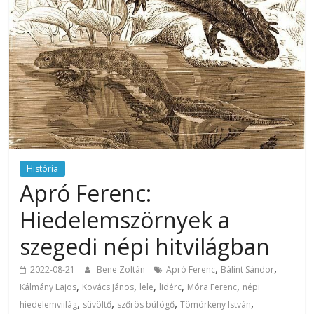
História
Apró Ferenc:
Hiedelemszörnyek a
szegedi népi hitvilágban
,
,
2022-08-21
Bene Zoltán
Apró Ferenc
Bálint Sándor
,
,
,
,
,
Kálmány Lajos
Kovács János
lele
lidérc
Móra Ferenc
népi
,
,
,
,
hiedelemviilág
süvöltő
szőrös büfögő
Tömörkény István