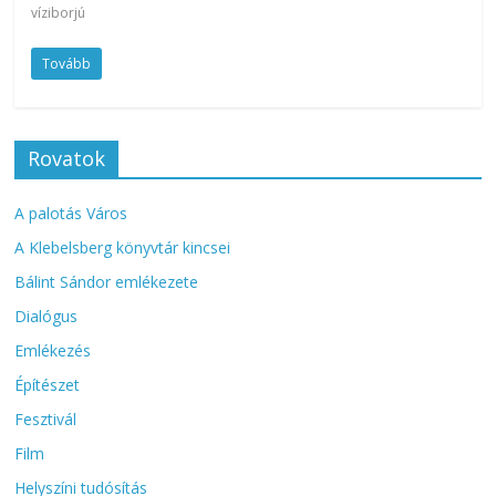
víziborjú
Tovább
Rovatok
A palotás Város
A Klebelsberg könyvtár kincsei
Bálint Sándor emlékezete
Dialógus
Emlékezés
Építészet
Fesztivál
Film
Helyszíni tudósítás