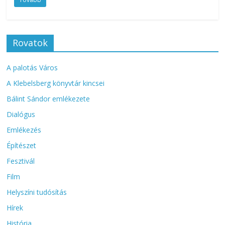
Rovatok
A palotás Város
A Klebelsberg könyvtár kincsei
Bálint Sándor emlékezete
Dialógus
Emlékezés
Építészet
Fesztivál
Film
Helyszíni tudósítás
Hírek
História