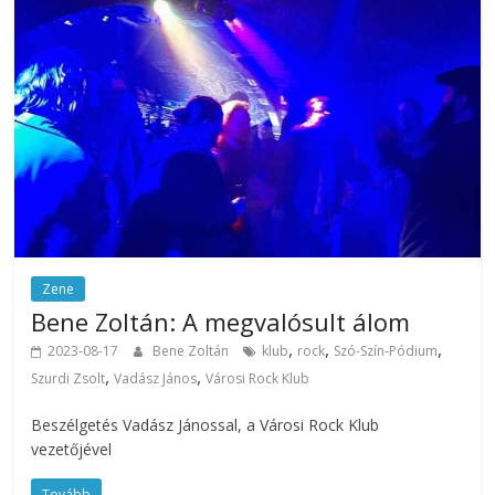
Zene
Bene Zoltán: A megvalósult álom
,
,
,
2023-08-17
Bene Zoltán
klub
rock
Szó-Szín-Pódium
,
,
Szurdi Zsolt
Vadász János
Városi Rock Klub
Beszélgetés Vadász Jánossal, a Városi Rock Klub
vezetőjével
Tovább