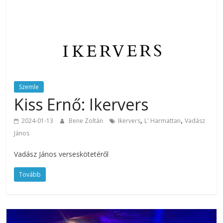
Szemle
Kiss Ernő: Ikervers
,
,
2024-01-13
Bene Zoltán
Ikervers
L' Harmattan
Vadász
János
Vadász János verseskötetéről
Tovább