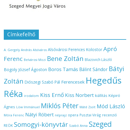
Címkefelhő
Apró
Alsóvárosi Ferences Kolostor
A. Gergely András
Alsóváros
Bene Zoltán
Ferenc
Blazovich László
Belvárosi Mozi
Bátyi
Boros Tamás
Bálint Sándor
Bogoly József Ágoston
Hegedűs
Zoltán
Ferencesek
Diószegi Szabó Pál
Réka
Kiss Ernő
Kiss Norbert
Képiró
kiállítás
irodalom
Miklós Péter
Mód László
Ágnes
Löw Immánuel
Máté Zsolt
Nátyi Róbert
opera
Pusztai Virág
recenzió
Móra Ferenc
néprajz
Szeged
Somogyi-könyvtár
REÖK
Szabó Anna