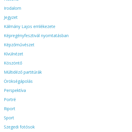
Irodalom
Jegyzet
Kálmány Lajos emlékezete
Képregényfesztivál nyomtatásban
Képzőművészet
Kívülnézet
Köszöntő
Múltidéző partitúrák
Örökségápolás
Perspektíva
Portré
Riport
Sport
Szegedi fotósok