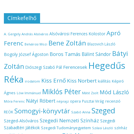
Címkefelhő
Apró
Alsóvárosi Ferences Kolostor
A. Gergely András
Alsóváros
Bene Zoltán
Ferenc
Blazovich László
Belvárosi Mozi
Bátyi
Boros Tamás
Bálint Sándor
Bogoly József Ágoston
Hegedűs
Zoltán
Ferencesek
Diószegi Szabó Pál
Réka
Kiss Ernő
Kiss Norbert
Képiró
kiállítás
irodalom
Miklós Péter
Mód László
Ágnes
Löw Immánuel
Máté Zsolt
Nátyi Róbert
opera
Pusztai Virág
recenzió
Móra Ferenc
néprajz
Szeged
Somogyi-könyvtár
REÖK
Szabó Anna
Szegedi Nemzeti Színház
Szeged-Alsóváros
Szegedi
Szabadtéri Játékok
Szegedi Tudományegyetem
színház
Szilasi László