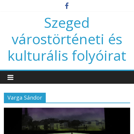
Szeged
várostörténeti és
kulturális folyóirat
Varga Sándor