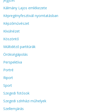
Jegyzet
Kálmány Lajos emlékezete
Képregényfesztivál nyomtatásban
Képzőművészet
Kívülnézet
Köszöntő
Múltidéző partitúrák
Örökségápolás
Perspektíva
Portré
Riport
Sport
Szegedi fotósok
Szegedi színházi műhelyek
Szellemjárás