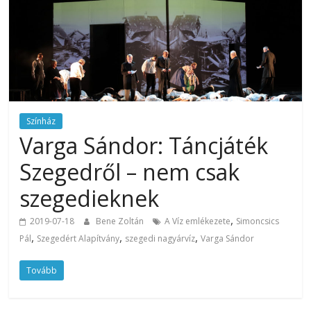
Színház
Varga Sándor: Táncjáték
Szegedről – nem csak
szegedieknek
,
2019-07-18
Bene Zoltán
A Víz emlékezete
Simoncsics
,
,
,
Pál
Szegedért Alapítvány
szegedi nagyárvíz
Varga Sándor
Tovább