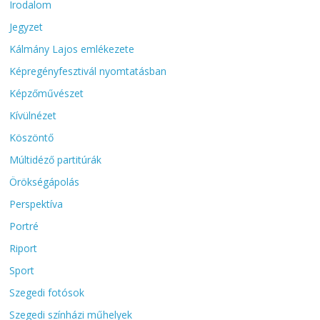
Irodalom
Jegyzet
Kálmány Lajos emlékezete
Képregényfesztivál nyomtatásban
Képzőművészet
Kívülnézet
Köszöntő
Múltidéző partitúrák
Örökségápolás
Perspektíva
Portré
Riport
Sport
Szegedi fotósok
Szegedi színházi műhelyek