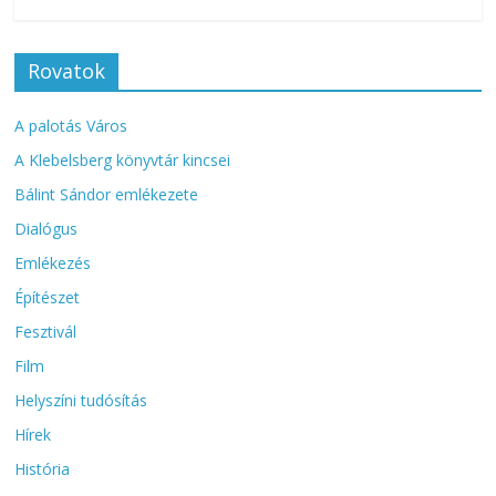
Rovatok
A palotás Város
A Klebelsberg könyvtár kincsei
Bálint Sándor emlékezete
Dialógus
Emlékezés
Építészet
Fesztivál
Film
Helyszíni tudósítás
Hírek
História