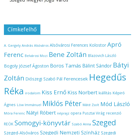
Címkefelhő
Apró
Alsóvárosi Ferences Kolostor
A. Gergely András
Alsóváros
Bene Zoltán
Ferenc
Blazovich László
Belvárosi Mozi
Bátyi
Boros Tamás
Bálint Sándor
Bogoly József Ágoston
Hegedűs
Zoltán
Ferencesek
Diószegi Szabó Pál
Réka
Kiss Ernő
Kiss Norbert
Képiró
kiállítás
irodalom
Miklós Péter
Mód László
Ágnes
Löw Immánuel
Máté Zsolt
Nátyi Róbert
opera
Pusztai Virág
recenzió
Móra Ferenc
néprajz
Szeged
Somogyi-könyvtár
REÖK
Szabó Anna
Szegedi Nemzeti Színház
Szeged-Alsóváros
Szegedi