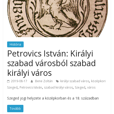
História
Petrovics István: Királyi
szabad városból szabad
királyi város
,
2019-08-17
Bene Zoltán
királyi szabad város
középkori
,
,
,
,
Szeged
Petrovics István
szabad királyi város
Szeged
város
Szeged jogi helyzete a középkorban és a 18. században
Tovább