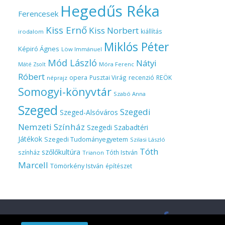
Hegedűs Réka
Ferencesek
Kiss Ernő
Kiss Norbert
kiállítás
irodalom
Miklós Péter
Képiró Ágnes
Löw Immánuel
Mód László
Nátyi
Móra Ferenc
Máté Zsolt
Róbert
opera
Pusztai Virág
recenzió
REÖK
néprajz
Somogyi-könyvtár
Szabó Anna
Szeged
Szegedi
Szeged-Alsóváros
Nemzeti Színház
Szegedi Szabadtéri
Játékok
Szegedi Tudományegyetem
Szilasi László
Tóth
szőlőkultúra
színház
Tóth István
Trianon
Marcell
Tömörkény István
építészet