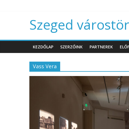
Szeged várostört
KEZDŐLAP
SZERZŐINK
PARTNEREK
ELŐF
Vass Vera