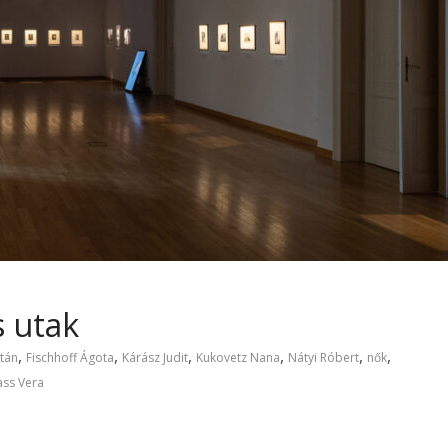
s utak
,
,
,
,
,
,
tán
Fischhoff Ágota
Kárász Judit
Kukovetz Nana
Nátyi Róbert
nők
ass Vera