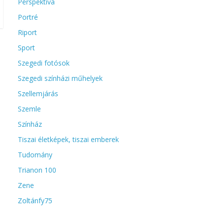
Perspektíva
Portré
Riport
Sport
Szegedi fotósok
Szegedi színházi műhelyek
Szellemjárás
Szemle
Színház
Tiszai életképek, tiszai emberek
Tudomány
Trianon 100
Zene
Zoltánfy75