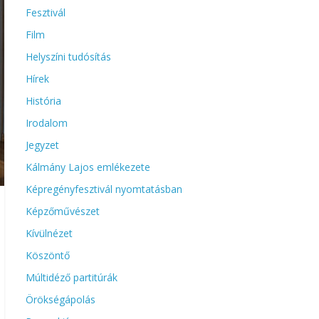
Fesztivál
Film
Helyszíni tudósítás
Hírek
História
Irodalom
Jegyzet
Kálmány Lajos emlékezete
Képregényfesztivál nyomtatásban
Képzőművészet
Kívülnézet
Köszöntő
Múltidéző partitúrák
Örökségápolás