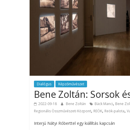
Dialógus
Képzőművészet
Bene Zoltán: Sorsok é
,
2022-09-18
Bene Zoltán
Bäck Manci
Bene Zol
,
,
,
Regionális Összművészeti Központ
REÖK
Reök-palota
V
Interjú Nátyi Róberttel egy kiállítás kapcsán