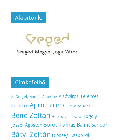
Alapítónk:
Címkefelhő
Alsóvárosi Ferences
A. Gergely András
Alsóváros
Apró Ferenc
Kolostor
Belvárosi Mozi
Bene Zoltán
Bogoly
Blazovich László
Boros Tamás
Bálint Sándor
József Ágoston
Bátyi Zoltán
Diószegi Szabó Pál