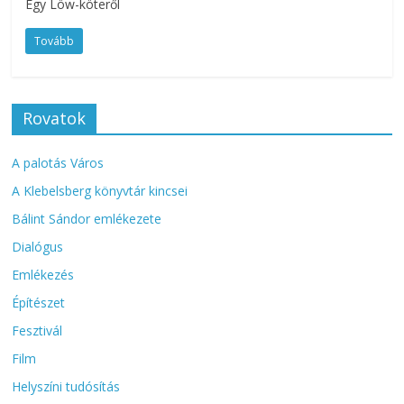
Egy Löw-köteről
Tovább
Rovatok
A palotás Város
A Klebelsberg könyvtár kincsei
Bálint Sándor emlékezete
Dialógus
Emlékezés
Építészet
Fesztivál
Film
Helyszíni tudósítás