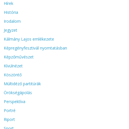
Hírek
História
Irodalom
Jegyzet
Kálmány Lajos emlékezete
Képregényfesztivál nyomtatásban
Képzőművészet
Kívülnézet
Köszöntő
Múltidéző partitúrák
Örökségápolás
Perspektíva
Portré
Riport
Sport