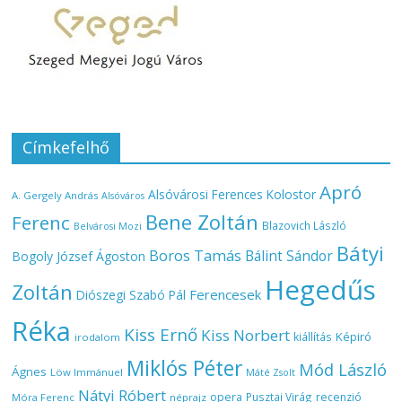
Címkefelhő
Apró
Alsóvárosi Ferences Kolostor
A. Gergely András
Alsóváros
Bene Zoltán
Ferenc
Blazovich László
Belvárosi Mozi
Bátyi
Boros Tamás
Bálint Sándor
Bogoly József Ágoston
Hegedűs
Zoltán
Ferencesek
Diószegi Szabó Pál
Réka
Kiss Ernő
Kiss Norbert
Képiró
kiállítás
irodalom
Miklós Péter
Mód László
Ágnes
Löw Immánuel
Máté Zsolt
Nátyi Róbert
opera
Pusztai Virág
recenzió
Móra Ferenc
néprajz