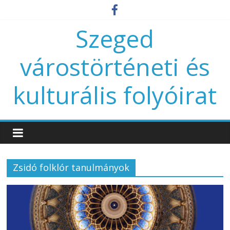
Szeged
várostörténeti és
kulturális folyóirat
Zsidó folklór tanulmányok