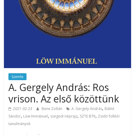
Szemle
A. Gergely András: Ros
vrison. Az első közöttünk
,
2021-02-23
Bene Zoltán
A. Gergely András
Bálint
,
,
,
,
Sándor
Löw Immánuel
szegedi néprajz
SZTE BTK
Zsidó folklór
tanulmányok