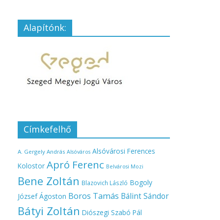
Alapítónk:
Címkefelhő
Alsóvárosi Ferences
A. Gergely András
Alsóváros
Apró Ferenc
Kolostor
Belvárosi Mozi
Bene Zoltán
Bogoly
Blazovich László
Boros Tamás
Bálint Sándor
József Ágoston
Bátyi Zoltán
Diószegi Szabó Pál