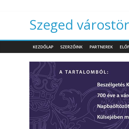
Szeged várostört
KEZDŐLAP
SZERZŐINK
PARTNEREK
ELŐF