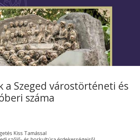
 a Szeged várostörténeti és
któberi száma
getés Kiss Tamással
edi szőlő- és borkultúra érdekességeiről