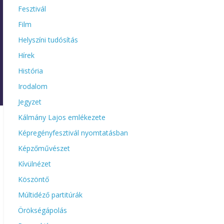
Fesztivál
Film
Helyszíni tudósítás
Hírek
História
Irodalom
Jegyzet
Kálmány Lajos emlékezete
Képregényfesztivál nyomtatásban
Képzőművészet
Kívülnézet
Köszöntő
Múltidéző partitúrák
Örökségápolás