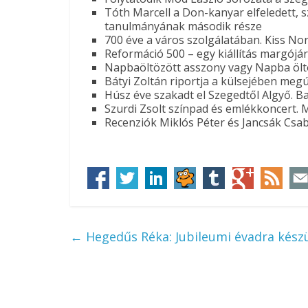
Tóth Marcell a Don-kanyar elfeledett, 
tanulmányának második része
700 éve a város szolgálatában. Kiss Nor
Reformáció 500 – egy kiállítás margójá
Napbaöltözött asszony vagy Napba öltö
Bátyi Zoltán riportja a külsejében megú
Húsz éve szakadt el Szegedtől Algyő. B
Szurdi Zsolt színpad és emlékkoncert.
Recenziók Miklós Péter és Jancsák Csa
←
Hegedűs Réka: Jubileumi évadra készü