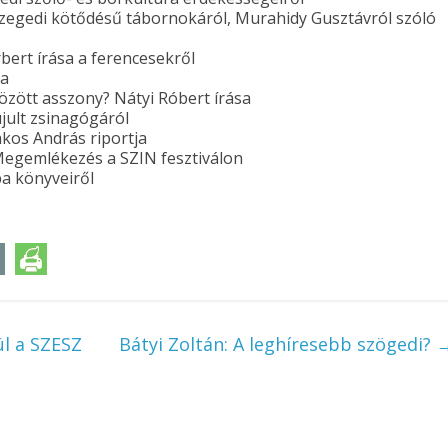
szegedi kötődésű tábornokáról, Murahidy Gusztávról szóló
bert írása a ferencesekről
ra
zött asszony? Nátyi Róbert írása
jult zsinagógáról
akos András riportja
 Megemlékezés a SZIN fesztiválon
ba könyveiről
l a SZESZ
Bátyi Zoltán: A leghíresebb szögedi?