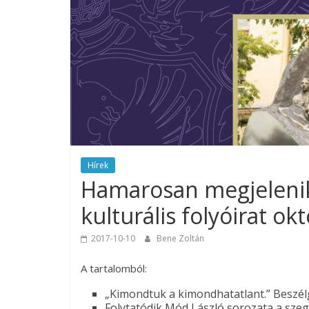
Hírek
Hamarosan megjelenik
kulturális folyóirat o
2017-10-10
Bene Zoltán
A tartalomból:
„Kimondtuk a kimondhatatlant.” Beszél
Folytatódik Mód László sorozata a szeg