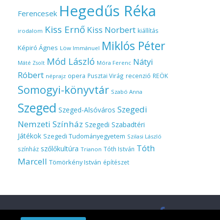
Hegedűs Réka
Ferencesek
Kiss Ernő
Kiss Norbert
kiállítás
irodalom
Miklós Péter
Képiró Ágnes
Löw Immánuel
Mód László
Nátyi
Móra Ferenc
Máté Zsolt
Róbert
opera
Pusztai Virág
recenzió
REÖK
néprajz
Somogyi-könyvtár
Szabó Anna
Szeged
Szegedi
Szeged-Alsóváros
Nemzeti Színház
Szegedi Szabadtéri
Játékok
Szegedi Tudományegyetem
Szilasi László
Tóth
szőlőkultúra
színház
Tóth István
Trianon
Marcell
Tömörkény István
építészet