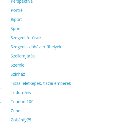
Perspektíva
Portré
Riport
Sport
Szegedi fotósok
Szegedi színházi műhelyek
Szellemjárás
Szemle
Színház
Tiszai életképek, tiszai emberek
Tudomány
→
Trianon 100
Zene
Zoltánfy75