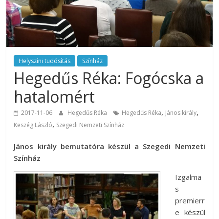
Helyszíni tudósítás
Színház
Hegedűs Réka: Fogócska a
hatalomért
,
,
2017-11-06
Hegedűs Réka
Hegedűs Réka
János király
,
Keszég László
Szegedi Nemzeti Színház
János király bemutatóra készül a Szegedi Nemzeti
Színház
Izgalma
s
premierr
e készül