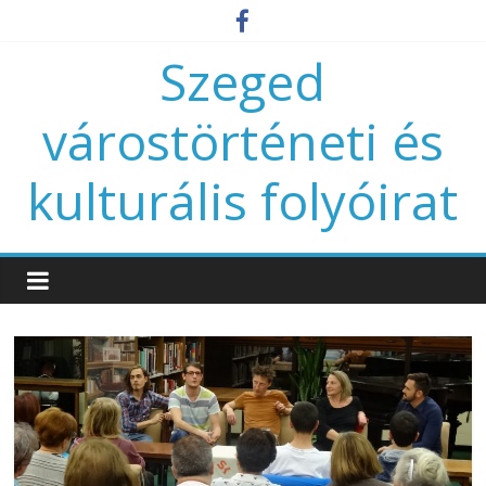
Szeged
várostörténeti és
kulturális folyóirat