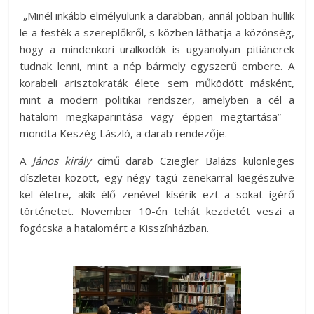
„Minél inkább elmélyülünk a darabban, annál jobban hullik
le a festék a szereplőkről, s közben láthatja a közönség,
hogy a mindenkori uralkodók is ugyanolyan pitiánerek
tudnak lenni, mint a nép bármely egyszerű embere. A
korabeli arisztokraták élete sem működött másként,
mint a modern politikai rendszer, amelyben a cél a
hatalom megkaparintása vagy éppen megtartása” –
mondta Keszég László, a darab rendezője.
A
János király
című darab Cziegler Balázs különleges
díszletei között, egy négy tagú zenekarral kiegészülve
kel életre, akik élő zenével kísérik ezt a sokat ígérő
történetet. November 10-én tehát kezdetét veszi a
fogócska a hatalomért a Kisszínházban.