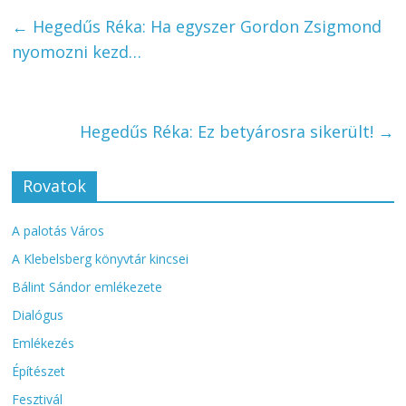
←
Hegedűs Réka: Ha egyszer Gordon Zsigmond
nyomozni kezd…
Hegedűs Réka: Ez betyárosra sikerült!
→
Rovatok
A palotás Város
A Klebelsberg könyvtár kincsei
Bálint Sándor emlékezete
Dialógus
Emlékezés
Építészet
Fesztivál