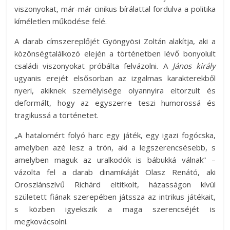
viszonyokat, már-már cinikus bírálattal fordulva a politika
kíméletlen működése felé.
A darab címszereplőjét Gyöngyösi Zoltán alakítja, aki a
közönségtalálkozó elején a történetben lévő bonyolult
családi viszonyokat próbálta felvázolni. A
János király
ugyanis erejét elsősorban az izgalmas karakterekből
nyeri, akiknek személyisége olyannyira eltorzult és
deformált, hogy az egyszerre teszi humorossá és
tragikussá a történetet.
„A hatalomért folyó harc egy játék, egy igazi fogócska,
amelyben azé lesz a trón, aki a legszerencsésebb, s
amelyben maguk az uralkodók is bábukká válnak” –
vázolta fel a darab dinamikáját Olasz Renátó, aki
Oroszlánszívű Richárd eltitkolt, házasságon kívül
született fiának szerepében játssza az intrikus játékait,
s közben igyekszik a maga szerencséjét is
megkovácsolni.