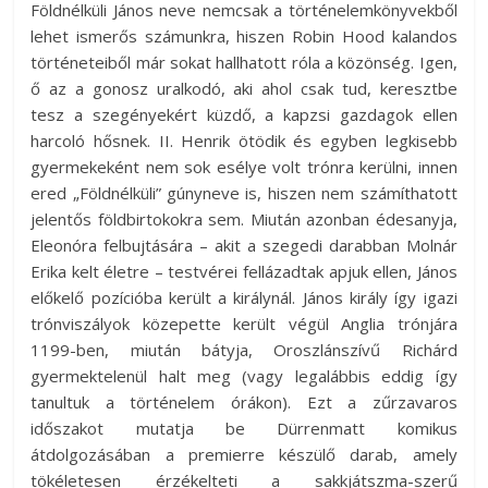
Földnélküli János neve nemcsak a történelemkönyvekből
lehet ismerős számunkra, hiszen Robin Hood kalandos
történeteiből már sokat hallhatott róla a közönség. Igen,
ő az a gonosz uralkodó, aki ahol csak tud, keresztbe
tesz a szegényekért küzdő, a kapzsi gazdagok ellen
harcoló hősnek. II. Henrik ötödik és egyben legkisebb
gyermekeként nem sok esélye volt trónra kerülni, innen
ered „Földnélküli” gúnyneve is, hiszen nem számíthatott
jelentős földbirtokokra sem. Miután azonban édesanyja,
Eleonóra felbujtására – akit a szegedi darabban Molnár
Erika kelt életre – testvérei fellázadtak apjuk ellen, János
előkelő pozícióba került a királynál. János király így igazi
trónviszályok közepette került végül Anglia trónjára
1199-ben, miután bátyja, Oroszlánszívű Richárd
gyermektelenül halt meg (vagy legalábbis eddig így
tanultuk a történelem órákon). Ezt a zűrzavaros
időszakot mutatja be Dürrenmatt komikus
átdolgozásában a premierre készülő darab, amely
tökéletesen érzékelteti a sakkjátszma-szerű