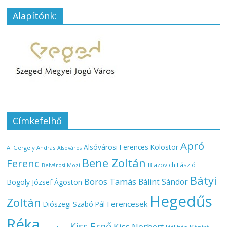
Alapítónk:
Címkefelhő
Apró
Alsóvárosi Ferences Kolostor
A. Gergely András
Alsóváros
Bene Zoltán
Ferenc
Blazovich László
Belvárosi Mozi
Bátyi
Boros Tamás
Bálint Sándor
Bogoly József Ágoston
Hegedűs
Zoltán
Ferencesek
Diószegi Szabó Pál
Réka
Kiss Ernő
Kiss Norbert