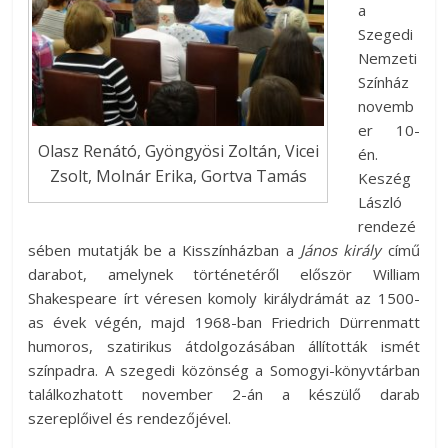
a
Szegedi
Nemzeti
Színház
novemb
er 10-
Olasz Renátó, Gyöngyösi Zoltán, Vicei
én.
Zsolt, Molnár Erika, Gortva Tamás
Keszég
László
rendezé
sében mutatják be a Kisszínházban a
János király
című
darabot, amelynek történetéről először William
Shakespeare írt véresen komoly királydrámát az 1500-
as évek végén, majd 1968-ban Friedrich Dürrenmatt
humoros, szatirikus átdolgozásában állították ismét
színpadra. A szegedi közönség a Somogyi-könyvtárban
találkozhatott november 2-án a készülő darab
szereplőivel és rendezőjével.