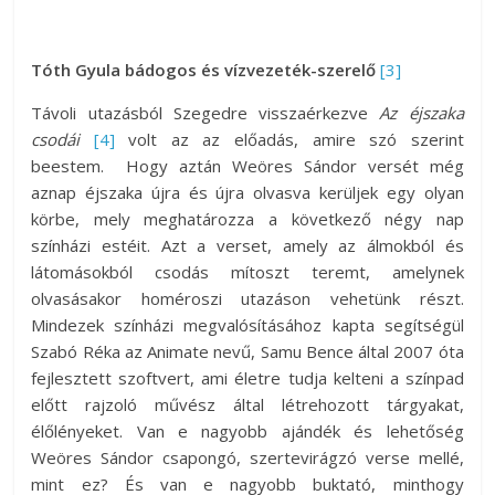
Tóth Gyula bádogos és vízvezeték-szerelő
[3]
Távoli utazásból Szegedre visszaérkezve
Az éjszaka
csodái
[4]
volt az az előadás, amire szó szerint
beestem. Hogy aztán Weöres Sándor versét még
aznap éjszaka újra és újra olvasva kerüljek egy olyan
körbe, mely meghatározza a következő négy nap
színházi estéit. Azt a verset, amely az álmokból és
látomásokból csodás mítoszt teremt, amelynek
olvasásakor homéroszi utazáson vehetünk részt.
Mindezek színházi megvalósításához kapta segítségül
Szabó Réka az Animate nevű, Samu Bence által 2007 óta
fejlesztett szoftvert, ami életre tudja kelteni a színpad
előtt rajzoló művész által létrehozott tárgyakat,
élőlényeket. Van e nagyobb ajándék és lehetőség
Weöres Sándor csapongó, szertevirágzó verse mellé,
mint ez? És van e nagyobb buktató, minthogy