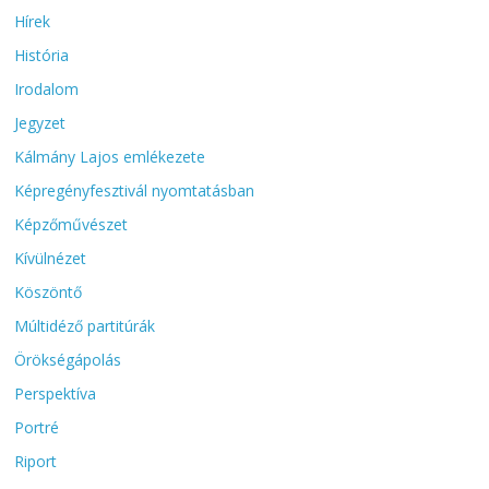
Hírek
História
Irodalom
Jegyzet
Kálmány Lajos emlékezete
Képregényfesztivál nyomtatásban
Képzőművészet
Kívülnézet
Köszöntő
Múltidéző partitúrák
Örökségápolás
Perspektíva
Portré
Riport