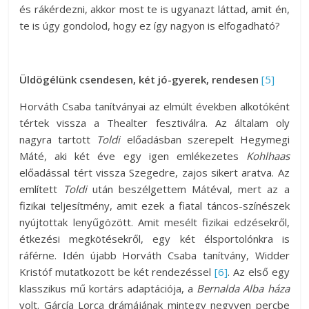
és rákérdezni, akkor most te is ugyanazt láttad, amit én,
te is úgy gondolod, hogy ez így nagyon is elfogadható?
Üldögélünk csendesen, két jó-gyerek, rendesen
[5]
Horváth Csaba tanítványai az elmúlt években alkotóként
tértek vissza a Thealter fesztiválra. Az általam oly
nagyra tartott
Toldi
előadásban szerepelt Hegymegi
Máté, aki két éve egy igen emlékezetes
Kohlhaas
előadással tért vissza Szegedre, zajos sikert aratva. Az
említett
Toldi
után beszélgettem Mátéval, mert az a
fizikai teljesítmény, amit ezek a fiatal táncos-színészek
nyújtottak lenyűgözött. Amit mesélt fizikai edzésekről,
étkezési megkötésekről, egy két élsportolónkra is
ráférne. Idén újabb Horváth Csaba tanítvány, Widder
Kristóf mutatkozott be két rendezéssel
[6]
. Az első egy
klasszikus mű kortárs adaptációja, a
Bernalda Alba háza
volt. Gárcía Lorca drámájának mintegy negyven percbe