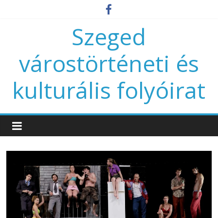
Szeged
várostörténeti és
kulturális folyóirat