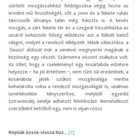
sűrített mozgásszínházi feldolgozása végig hozta az
eredeti mű feszültségét, sőt a zene és a fekete ruhás
táncosnők látványa talán még fokozta is. A kevés
mozgás, a zárt fekete tér és a szegedi Kisszínházba az
utcáról behúzódó hőség előidézte azt a fülledt belső
világot, melyet a rendező elképzelt. Másik választása, a
Tavaszi áldozat
már a zenével megnyerte magának a
közönség egy részét. Számomra viszont zsákutca volt.
Az ötlet, hogy a cselekményt egy kosárlabda edzésre
helyezze − ha jól értettem −, nem tűnt túl eredetinek, a
kosárlabda játék szűkös mozgásvilága mintha
behatárolta volna a rendező mozgásvilágát is, unalmas
ismétlésekbe kényszerítve, melyből egyedül
Sztravinszkij zenéje adhatott feloldozást. Bemutatkozó
szerzőként kettőből egy, nem is olyan rossz.
Röptük össze-vissza húz…
[7]