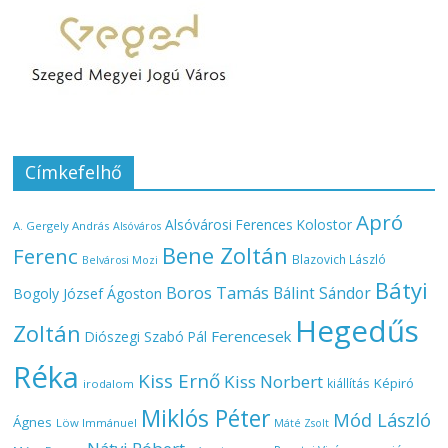
Címkefelhő
Apró
Alsóvárosi Ferences Kolostor
A. Gergely András
Alsóváros
Bene Zoltán
Ferenc
Blazovich László
Belvárosi Mozi
Bátyi
Boros Tamás
Bálint Sándor
Bogoly József Ágoston
Hegedűs
Zoltán
Ferencesek
Diószegi Szabó Pál
Réka
Kiss Ernő
Kiss Norbert
Képiró
kiállítás
irodalom
Miklós Péter
Mód László
Ágnes
Löw Immánuel
Máté Zsolt