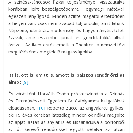
A színész-táncosok fizikai teljesítménye, visszautalva
korábban leírt beszélgetésemre Hegymegi Mátéval,
egészen lenyűgöző. Minden szinte magától értetődően
a helyén van, csak nem szabad túlgondolni, amit látunk.
Népzene, identitás, modernség és hagyománytisztelet.
Szavak, amik eszembe jutnak és gondolatokká állnak
össze. Az ilyen esték emelik a Thealtert a nemzetközi
megítélésének megfelelő magasságokba.
Itt is, ott is, emitt is, amott is, bajszos rendőr őrzi az
álmot
[9]
És zárásként Horváth Csaba prózai színháza a Színház
és Filmművészeti Egyetem IV. évfolyamos hallgatóinak
előadásában.
[10]
Roberto Zucco az angyalarcú gyilkos,
aki 19 éves korában látszólag minden ok nélkül megölte
az apját, aztán az anyját is és kiszabadulva a börtönből
az őt kereső rendőrökkel együtt sétálva az utcán