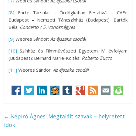
[7]
Weöres Sándor:
Az éjszaka csodái
[8]
Forte Társulat – Ördögkatlan Fesztivál – CAFe
Budapest – Nemzeti Táncszínház (Budapest): Bartók
Béla:
Concerto / 5. vonósnégyes
[9]
Weöres Sándor:
Az éjszaka csodái
[10]
Színház és Filmművészeti Egyetem IV. évfolyam
(Budapest): Bernard Marie-Koltès:
Roberto Zucco
[11]
Weöres Sándor:
Az éjszaka csodái
←
Képiró Ágnes: Megtalált szavak – helyretett
idők