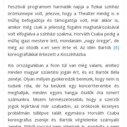
Fesztivál programom harmadik napja a fizikai színház
örömünnepe volt, jelezve, hogy a Thealter mindig is e
műfaj befogadója és támogatója volt, már akkor is,
amikor még csak a jelenség fogalmi maghatározásával
volt elfoglalva a színházi szakma. Horváth Csaba pedig a
műfaj igazi mestere lett, mondanám „nagy öregje”, de
még az ötödik x-et sem érte el. Az idén Bartók
[8]
koreográfiákkal érkezett a Kisszínházba.
Kis országunkban a focin túl van még valami, amihez
minden magyar születési jogán ért, és ez Bartók Béla
zenéje. Olyan mélyen gyökeredzik bennünk, hogy nem is
tudunk róla, de ha beülünk egy koncertterembe és
meghalljuk, minden egyes hangja ősidők óta ismert
számunkra. Misem természetesebb, hogy a szerzői
jogok lejártával már szabadon, az örökösök kicsinyes
problémáin túllépve talált egymásra Horváth Csaba
koreográfus zsenije és Bartók végtelenbe szárnyaló
zenéje. Ebből rosszul nem jöhetünk ki, gondolta a nem