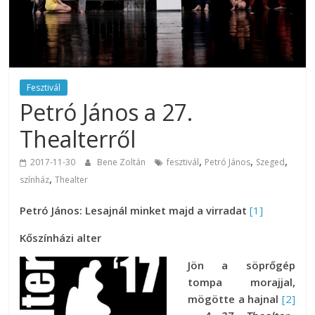
Fesztivál
Petró János a 27.
Thealterről
,
,
,
2017-11-30
Bene Zoltán
fesztivál
Petró János
Szeged
,
színház
Thealter
Petró János: Lesajnál minket majd a virradat
[1]
Kőszínházi alter
Jön a söprőgép
tompa morajjal,
mögötte a hajnal
[2]