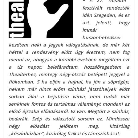
− A 27. Thealter
fesztivált rendezték
idén Szegeden, és ez
azt jelenti, hogy
immár
huszonhetedszer
kezdtem neki a jegyek válogatásának, de már két
héttel a rendezvény előtt úgy éreztem, nem fog
menni az, ahogyan a korábbi években megéltem ezt
a tíz napot; belefáradtam, hozzáöregedtem a
Thealterhez, mintegy négy-ötszáz betépett jeggyel a
fiókomban. S ha eljön a hajnal, ha jön a söprőgép,
nekem már nincs erőm színházi játszóhelyek előtt
sorban állni a bejutásra várva, nem tudok már
senkinek fontos és tartalmas véleményt mondani az
előző éjszaka előadásairól. Ez van. Megtört a színház,
bedarált. Szép és választott sorsom ez. Mindössze
négy előadást jelöltem meg, kizárólag
„kőszínházban”, kizárólag fizikai és táncszínházat.