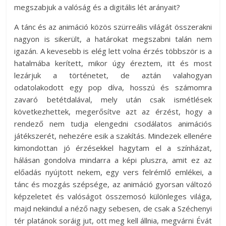
megszabjuk a valóság és a digitális lét arányait?
A tánc és az animáció közös szürreális világát összerakni
nagyon is sikerült, a határokat megszabni talán nem
igazán. A kevesebb is elég lett volna érzés többször is a
hatalmába kerített, mikor úgy éreztem, itt és most
lezárjuk a történetet, de aztán valahogyan
odatolakodott egy pop díva, hosszú és számomra
zavaró betétdalával, mely után csak ismétlések
következhettek, megerősítve azt az érzést, hogy a
rendező nem tudja elengedni csodálatos animációs
játékszerét, nehezére esik a szakítás. Mindezek ellenére
kimondottan jó érzésekkel hagytam el a színházat,
hálásan gondolva mindarra a képi pluszra, amit ez az
előadás nyújtott nekem, egy vers felrémlő emlékei, a
tánc és mozgás szépsége, az animáció gyorsan változó
képzeletet és valóságot összemosó különleges világa,
majd nekiindul a néző nagy sebesen, de csak a Széchenyi
tér platánok soráig jut, ott meg kell állnia, megvárni Évát