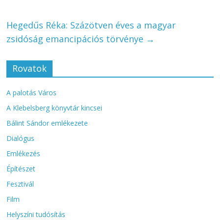
Hegedűs Réka: Százötven éves a magyar
zsidóság emancipációs törvénye
→
Rovatok
A palotás Város
A Klebelsberg könyvtár kincsei
Bálint Sándor emlékezete
Dialógus
Emlékezés
Építészet
Fesztivál
Film
Helyszíni tudósítás