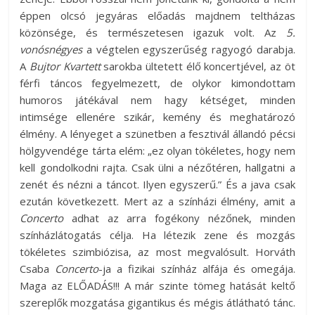
éppen olcsó jegyáras előadás majdnem teltházas
közönsége, és természetesen igazuk volt. Az
5.
vonósnégyes
a végtelen egyszerűség ragyogó darabja.
A
Bujtor Kvartett
sarokba ültetett élő koncertjével, az öt
férfi táncos fegyelmezett, de olykor kimondottam
humoros játékával nem hagy kétséget, minden
intimsége ellenére szikár, kemény és meghatározó
élmény. A lényeget a szünetben a fesztivál állandó pécsi
hölgyvendége tárta elém: „ez olyan tökéletes, hogy nem
kell gondolkodni rajta. Csak ülni a nézőtéren, hallgatni a
zenét és nézni a táncot. Ilyen egyszerű.” És a java csak
ezután következett. Mert az a színházi élmény, amit a
Concerto
adhat az arra fogékony nézőnek, minden
színházlátogatás célja. Ha létezik zene és mozgás
tökéletes szimbiózisa, az most megvalósult. Horváth
Csaba
Concerto
-ja a fizikai színház alfája és omegája.
Maga az ELŐADÁS!!! A már szinte tömeg hatását keltő
szereplők mozgatása gigantikus és mégis átlátható tánc.