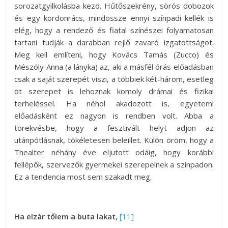
sorozatgyilkolásba kezd. Hűtőszekrény, sörös dobozok
és egy kordonrács, mindössze ennyi színpadi kellék is
elég, hogy a rendező és fiatal színészei folyamatosan
tartani tudják a darabban rejlő zavaró izgatottságot.
Meg kell említeni, hogy Kovács Tamás (Zucco) és
Mészöly Anna (a lányka) az, aki a másfél órás előadásban
csak a saját szerepét viszi, a többiek két-három, esetleg
öt szerepet is lehoznak komoly drámai és fizikai
terheléssel. Ha néhol akadozott is, egyetemi
előadásként ez nagyon is rendben volt. Abba a
törekvésbe, hogy a fesztivált helyt adjon az
utánpótlásnak, tökéletesen beleillet. Külön öröm, hogy a
Thealter néhány éve eljutott odáig, hogy korábbi
fellépők, szervezők gyermekei szerepelnek a színpadon.
Ez a tendencia most sem szakadt meg.
Ha elzár tőlem a buta lakat,
[11]