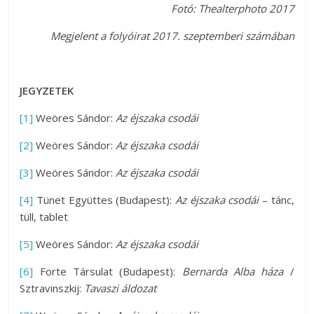
Fotó: Thealterphoto 2017
Megjelent a folyóirat 2017. szeptemberi számában
JEGYZETEK
[1]
Weöres Sándor:
Az éjszaka csodái
[2]
Weöres Sándor:
Az éjszaka csodái
[3]
Weöres Sándor:
Az éjszaka csodái
[4]
Tünet Együttes (Budapest):
Az éjszaka csodái
– tánc,
tüll, tablet
[5]
Weöres Sándor:
Az éjszaka csodái
[6]
Forte Társulat (Budapest):
Bernarda Alba háza
/
Sztravinszkij:
Tavaszi áldozat