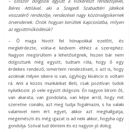
– Először dolgozik együtt a Vízkereszt rendezőjével,
Béres Attilával, aki a Szegedi Szabadtéri Játékok
visszatérő rendezője, rendezései nagy közönségsikernek
örvendenek. Önök hogyan kerültek kapcsolatba, milyen
az együttműködésük?
– Ő maga hívott fel hónapokkal ezelőtt, és
megkérdezte, volna-e kedvem ehhez a szerephez.
Nagyon megörültem a lehetőségnek, hiszen bár nem
dolgoztunk még együtt, tudtam róla, hogy ő egy
érdekes rendező, ismertem rendezéseit, s azt is, hogy
azoknak milyen sikere is van, úgyhogy kíváncsi is voltam
rá. Ami a közös munkánkat illeti, csak pozitívan tudok
nyilatkozni: jó vele együtt dolgozni. Én nagyon bírom őt,
van akarata, van gondolata, van képe arról, hogy mit
szeretne csinálni, azt meg tudja fogalmazni, s ha valaki
valamivel nem ért egyet, akkor azt meghallgatja,
megemészti és még igazat is ad neki akkor, hogyha úgy
gondolja. Szóval tud dönteni és ez nagyon jó dolog.