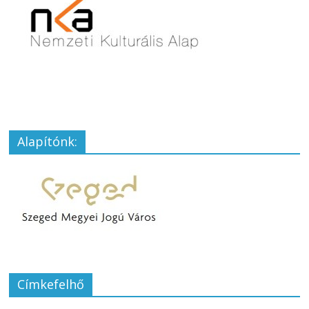
Alapítónk:
Címkefelhő