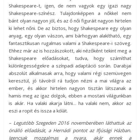
Shakespeare-t, igen, de nem vagyok egy igazi nagy
Shakespeare-színész. Tulajdonképpen a nőkkel nem
bánt olyan nagyon jól, és az ő női figuráit nagyon hirtelen
ki lehet nőni. De az biztos, hogy Shakespeare egy olyan
anyag, egy olyan vászon, ami bárhogyan alakítható, egy
fantasztikusan rugalmas valami a Shakespeare-i szöveg.
Ehhez már az is hozzászokott, aki nézőként tekint meg a
Shakespeare előadásokat, tudva, hogy számíthat
különlegességekre a színpadi adaptáció során. Darabjai
abszolút alkalmasak arra, hogy valami régi szemüvegen
keresztül, jó távolról rá tudjon nézni a mai világra az
ember, és akkor hirtelen nagyon tisztán látszanak a
hamis meg az igaz dolgok, ebben a mostani világunkban
is akár. Ha valaki akarja látni… ha valaki nem, akkor az
eszi a ropit és issza a kólát.
– Legutóbb Szegeden 2016 novemberében láthattuk az
önálló előadását, a Hernádi pontot az Ifjúsági Házban.
Igencsak mozgalmas a nyara, akár ennek a