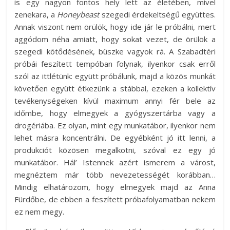
is egy nagyon fontos hely lett az életében, mivel
zenekara, a
Honeybeast
szegedi érdekeltségű együttes.
Annak viszont nem örülök, hogy ide jár le próbálni, mert
aggódom néha amiatt, hogy sokat vezet, de örülök a
szegedi kötődésének, büszke vagyok rá. A Szabadtéri
próbái feszített tempóban folynak, ilyenkor csak erről
szól az ittlétünk: együtt próbálunk, majd a közös munkát
követően együtt étkezünk a stábbal, ezeken a kollektív
tevékenységeken kívül maximum annyi fér bele az
időmbe, hogy elmegyek a gyógyszertárba vagy a
drogériába. Ez olyan, mint egy munkatábor, ilyenkor nem
lehet másra koncentrálni. De egyébként jó itt lenni, a
produkciót közösen megalkotni, szóval ez egy jó
munkatábor. Hál’ Istennek azért ismerem a várost,
megnéztem már több nevezetességét korábban…
Mindig elhatározom, hogy elmegyek majd az Anna
Fürdőbe, de ebben a feszített próbafolyamatban nekem
ez nem megy.