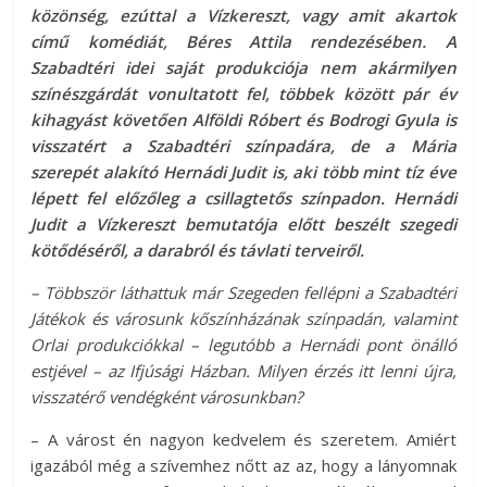
közönség, ezúttal a Vízkereszt, vagy amit akartok
című komédiát, Béres Attila rendezésében. A
Szabadtéri idei saját produkciója nem akármilyen
színészgárdát vonultatott fel, többek között pár év
kihagyást követően Alföldi Róbert és Bodrogi Gyula is
visszatért a Szabadtéri színpadára, de a Mária
szerepét alakító Hernádi Judit is, aki több mint tíz éve
lépett fel előzőleg a csillagtetős színpadon. Hernádi
Judit a Vízkereszt bemutatója előtt beszélt szegedi
kötődéséről, a darabról és távlati terveiről.
­– Többször láthattuk már Szegeden fellépni a Szabadtéri
Játékok és városunk kőszínházának színpadán, valamint
Orlai produkciókkal – legutóbb a
Hernádi pont önálló
estjével – az Ifjúsági Házban. Milyen érzés itt lenni újra,
visszatérő vendégként városunkban?
– A várost én nagyon kedvelem és szeretem. Amiért
igazából még a szívemhez nőtt az az, hogy a lányomnak