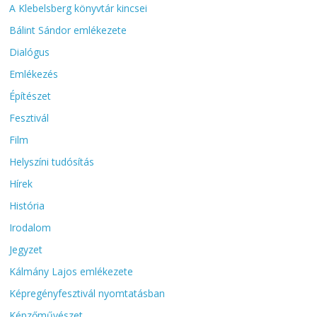
A Klebelsberg könyvtár kincsei
Bálint Sándor emlékezete
Dialógus
Emlékezés
Építészet
Fesztivál
Film
Helyszíni tudósítás
Hírek
História
Irodalom
Jegyzet
Kálmány Lajos emlékezete
Képregényfesztivál nyomtatásban
Képzőművészet