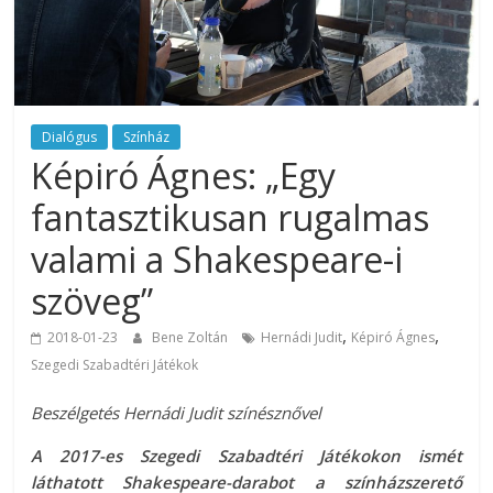
Dialógus
Színház
Képiró Ágnes: „Egy
fantasztikusan rugalmas
valami a Shakespeare-i
szöveg”
,
,
2018-01-23
Bene Zoltán
Hernádi Judit
Képiró Ágnes
Szegedi Szabadtéri Játékok
Beszélgetés Hernádi Judit színésznővel
A 2017-es Szegedi Szabadtéri Játékokon ismét
láthatott Shakespeare-darabot a színházszerető