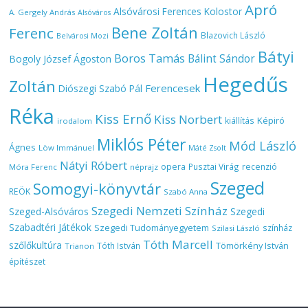
Apró
Alsóvárosi Ferences Kolostor
A. Gergely András
Alsóváros
Bene Zoltán
Ferenc
Blazovich László
Belvárosi Mozi
Bátyi
Boros Tamás
Bálint Sándor
Bogoly József Ágoston
Hegedűs
Zoltán
Ferencesek
Diószegi Szabó Pál
Réka
Kiss Ernő
Kiss Norbert
Képiró
kiállítás
irodalom
Miklós Péter
Mód László
Ágnes
Löw Immánuel
Máté Zsolt
Nátyi Róbert
opera
Pusztai Virág
recenzió
Móra Ferenc
néprajz
Szeged
Somogyi-könyvtár
REÖK
Szabó Anna
Szegedi Nemzeti Színház
Szeged-Alsóváros
Szegedi
Szabadtéri Játékok
Szegedi Tudományegyetem
színház
Szilasi László
Tóth Marcell
szőlőkultúra
Tömörkény István
Tóth István
Trianon
építészet