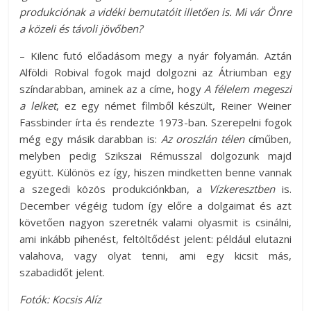
produkciónak a vidéki bemutatóit illetően is. Mi vár Önre
a közeli és távoli jövőben?
– Kilenc futó előadásom megy a nyár folyamán. Aztán
Alföldi Robival fogok majd dolgozni az Átriumban egy
színdarabban, aminek az a címe, hogy
A félelem megeszi
a lelket
, ez egy német filmből készült, Reiner Weiner
Fassbinder írta és rendezte 1973-ban. Szerepelni fogok
még egy másik darabban is:
Az oroszlán télen
címűben,
melyben pedig Szikszai Rémusszal dolgozunk majd
együtt. Különös ez így, hiszen mindketten benne vannak
a szegedi közös produkciónkban, a
Vízkeresztben
is.
December végéig tudom így előre a dolgaimat és azt
követően nagyon szeretnék valami olyasmit is csinálni,
ami inkább pihenést, feltöltődést jelent: például elutazni
valahova, vagy olyat tenni, ami egy kicsit más,
szabadidőt jelent.
Fotók: Kocsis Alíz