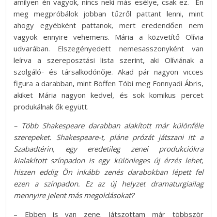
amilyen én vagyok, nincs neki más esélye, csak ez. Én
meg megpróbálok jobban tűzről pattant lenni, mint
ahogy egyébként pattanok, mert eredendően nem
vagyok ennyire vehemens. Mária a közvetítő Olívia
udvarában. Elszegényedett nemesasszonyként van
leírva a szereposztási lista szerint, aki Olíviának a
szolgáló- és társalkodónője. Akad pár nagyon vicces
figura a darabban, mint Böffen Tóbi meg Fonnyadi Ábris,
akiket Mária nagyon kedvel, és sok komikus percet
produkálnak ők együtt.
– Több Shakespeare darabban alakított már különféle
szerepeket. Shakespeare-t, pláne prózát játszani itt a
Szabadtérin, egy eredetileg zenei produkciókra
kialakított színpadon is egy különleges új érzés lehet,
hiszen eddig Ön inkább zenés darabokban lépett fel
ezen a színpadon. Ez az új helyzet dramaturgiailag
mennyire jelent más megoldásokat?
– Ebben is van zene. Játszottam már többször