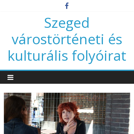
Szeged
várostörténeti és
kulturális folyóirat