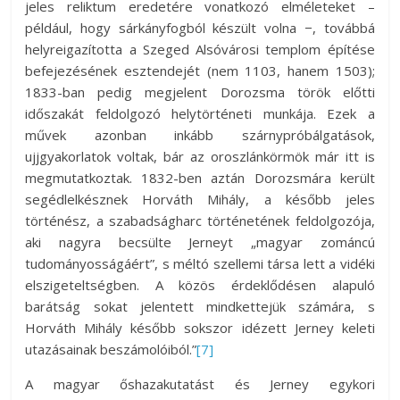
jeles reliktum eredetére vonatkozó elméleteket –
például, hogy sárkányfogból készült volna −, továbbá
helyreigazította a Szeged Alsóvárosi templom építése
befejezésének esztendejét (nem 1103, hanem 1503);
1833-ban pedig megjelent Dorozsma török előtti
időszakát feldolgozó helytörténeti munkája. Ezek a
művek azonban inkább szárnypróbálgatások,
ujjgyakorlatok voltak, bár az oroszlánkörmök már itt is
megmutatkoztak. 1832-ben aztán Dorozsmára került
segédlelkésznek Horváth Mihály, a később jeles
történész, a szabadságharc történetének feldolgozója,
aki nagyra becsülte Jerneyt „magyar zománcú
tudományosságáért”, s méltó szellemi társa lett a vidéki
elszigeteltségben. A közös érdeklődésen alapuló
barátság sokat jelentett mindkettejük számára, s
Horváth Mihály később sokszor idézett Jerney keleti
utazásainak beszámolóiból.”
[7]
A magyar őshazakutatást és Jerney egykori