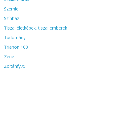
Szemle
Színház
Tiszai életképek, tiszai emberek
Tudomány
Trianon 100
Zene
Zoltánfy75