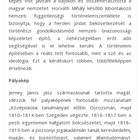
képes volt javítani a bajokon és összeforrasztotta a
magyar nemzetet. Horváth Mihály később kibontakozó
nemzeti függetlenségi történelemszemlélete is
bizonyítja, hogy a herderi jóslat bekövetkezését a
történészi gondolkodásmód nemzeti önazonossági
képzeletet építő, a nehézségekben erőt adó
segítségével is el lehetne kerülni. A történelem
építésében a reális tett fontosabb, mint a szó és az
ideológia. Ezt a kérdéskört többen, többféleképpen
értelmezik.
Pályakép
Jerney János jász származásúnak tartotta magát.
Idézzük fel pályaképének fontosabb mozzanatait!
„Középiskolai tanulmányait előbb Dorozsmán, majd
1810–1814-ben Szegeden végezte. 1816–1817-ben a
pesti egyetemen hallgatott bölcsészetet, majd 1818–
1819-ben a pozsonyi jogakadémián tanult kereskedelmi,
magán- és büntetőjogot, valamint államtudományt.