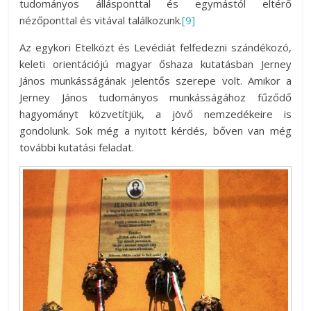
tudományos állásponttal és egymástól eltérő
nézőponttal és vitával találkozunk.
[9]
Az egykori Etelközt és Levédiát felfedezni szándékozó,
keleti orientációjú magyar őshaza kutatásban Jerney
János munkásságának jelentős szerepe volt. Amikor a
Jerney János tudományos munkásságához fűződő
hagyományt közvetítjük, a jövő nemzedékeire is
gondolunk. Sok még a nyitott kérdés, bőven van még
további kutatási feladat.