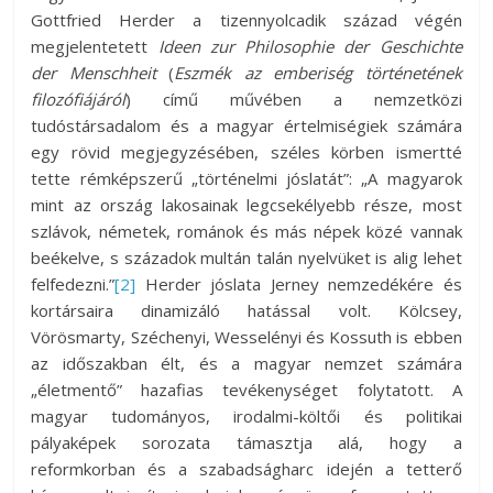
Gottfried Herder a tizennyolcadik század végén
megjelentetett
Ideen zur
Philosophie der Geschichte
der Menschheit
(
Eszmék az emberiség történetének
filozófiájáról
) című művében a nemzetközi
tudóstársadalom és a magyar értelmiségiek számára
egy rövid megjegyzésében, széles körben ismertté
tette rémképszerű „történelmi jóslatát”: „A magyarok
mint az ország lakosainak legcsekélyebb része, most
szlávok, németek, románok és más népek közé vannak
beékelve, s századok multán talán nyelvüket is alig lehet
felfedezni.”
[2]
Herder jóslata Jerney nemzedékére és
kortársaira dinamizáló hatással volt. Kölcsey,
Vörösmarty, Széchenyi, Wesselényi és Kossuth is ebben
az időszakban élt, és a magyar nemzet számára
„életmentő” hazafias tevékenységet folytatott. A
magyar tudományos, irodalmi-költői és politikai
pályaképek sorozata támasztja alá, hogy a
reformkorban és a szabadságharc idején a tetterő