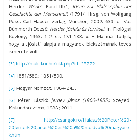
Herder:
Werke
, Band III/1,
Ideen zur Philosophie der
Geschichte der Menschheit
/1791/. Hrsg. von Wolfgang
Poss, Carl Hauser Verlag, München, 2002. 633. o.; Vö.:
Dümmerth Dezső:
Herder jóslata és forrásai
. In: Filológiai
Közlöny, 1963. 1-2. sz. 181-183. o. − Ma már tudjuk,
hogy a „jóslat” alapja a magyarok lélekszámának téves
ismerete volt.
[3]
http://mult-kor.hu/cikk.php?id=25772
[4]
1851/589.; 1851/590.
[5]
Magyar Nemzet, 1984/243.
[6]
Péter László:
Jerney János (1800-1855)
. Szeged-
Kiskundorozsma, 1988.; 2011.
[7]
http://csangok.ro/Halasz%20Peter%20-
20Jernei%20Janos%20es%20a%20moldva%20magyaro
k.htm