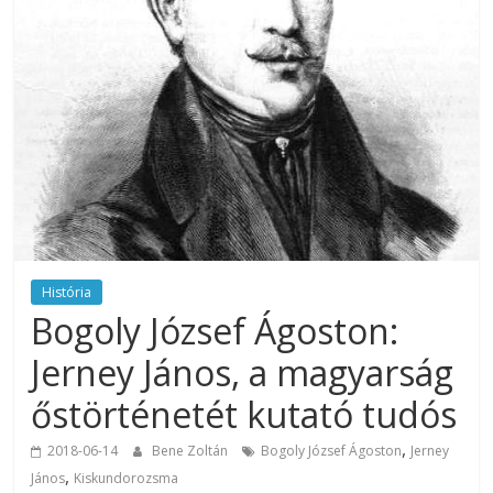
História
Bogoly József Ágoston:
Jerney János, a magyarság
őstörténetét kutató tudós
,
2018-06-14
Bene Zoltán
Bogoly József Ágoston
Jerney
,
János
Kiskundorozsma