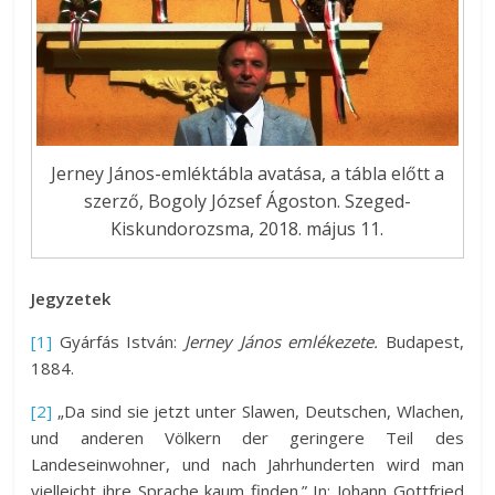
Jerney János-emléktábla avatása, a tábla előtt a
szerző, Bogoly József Ágoston. Szeged-
Kiskundorozsma, 2018. május 11.
Jegyzetek
[1]
Gyárfás István:
Jerney János emlékezete.
Budapest,
1884.
[2]
„Da sind sie jetzt unter Slawen, Deutschen, Wlachen,
und anderen Völkern der geringere Teil des
Landeseinwohner, und nach Jahrhunderten wird man
vielleicht ihre Sprache kaum finden.” In: Johann Gottfried