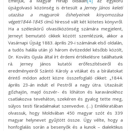
Említjük, a Magyar Hírlap oldalain
[4]
az egykorú
újságolvasó közönség is értesült a
Jerney János keleti
utazása a magyarok őshelyeinek kinyomozása
végett1844-1845
című híressé vált két kötetes könyvről.
Ha a széleskörű olvasóközönség számára megjelent,
Jerneyt bemutató cikkek között szemlézünk, akkor a
Vasárnapi Újság 1883. április 29-i számának első oldalán,
a tudós halála után jó három évtizeddel később közölt,
Dr. Kováts Gyula által írt érdemi értékelésre találhatunk
rá. Jerney János kutatói erőfeszítéseiről és
eredményeiről Szántó Károly a vitákat és a bírálatokat
érintő módon adott közre összefoglaló cikket: „1844.
április 23-án indult el Pestről a nagy útra. Utazását
gőzhajón, majd öszvér- és lóháton és karavánokhoz
csatlakozva teveháton, szekéren és gyalog tette meg,
súlyos testi fáradalmakat szenvedve. (…) Emlékiratában
olvassuk, hogy Moldvában 450 magyar szót és 339
magyar helynevet gyűjtött össze. Úgy vélte, hogy a
honfoglalás során a besenyők és a kunok – dialektikus