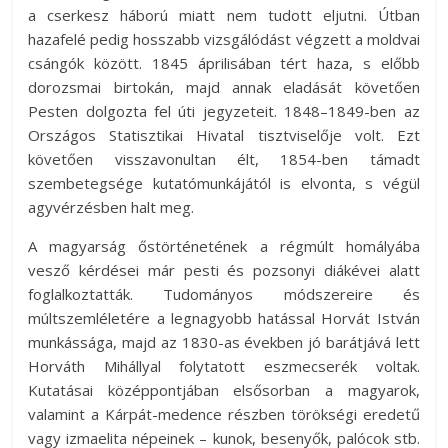
a cserkesz háború miatt nem tudott eljutni. Útban
hazafelé pedig hosszabb vizsgálódást végzett a moldvai
csángók között. 1845 áprilisában tért haza, s előbb
dorozsmai birtokán, majd annak eladását követően
Pesten dolgozta fel úti jegyzeteit. 1848–1849-ben az
Országos Statisztikai Hivatal tisztviselője volt. Ezt
követően visszavonultan élt, 1854-ben támadt
szembetegsége kutatómunkájától is elvonta, s végül
agyvérzésben halt meg.
A magyarság őstörténetének a régmúlt homályába
vesző kérdései már pesti és pozsonyi diákévei alatt
foglalkoztatták. Tudományos módszereire és
múltszemléletére a legnagyobb hatással Horvát István
munkássága, majd az 1830-as években jó barátjává lett
Horváth Mihállyal folytatott eszmecserék voltak.
Kutatásai középpontjában elsősorban a magyarok,
valamint a Kárpát-medence részben törökségi eredetű
vagy izmaelita népeinek – kunok, besenyők, palócok stb.