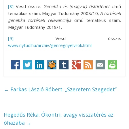
[8]
Vesd össze:
Genetika és (magyar) őstörténet
című
tematikus szám, Magyar Tudomány 2008/10;
A történeti
genetika történeti relevanciája
című tematikus szám,
Magyar Tudomány 2018/1.
[9]
Vesd össze:
www.nytud.hu/archiv/genregnyelvrok.html
←
Farkas László Róbert: „Szeretem Szegedet”
Hegedűs Réka: Ókontri, avagy visszatérés az
óhazába
→