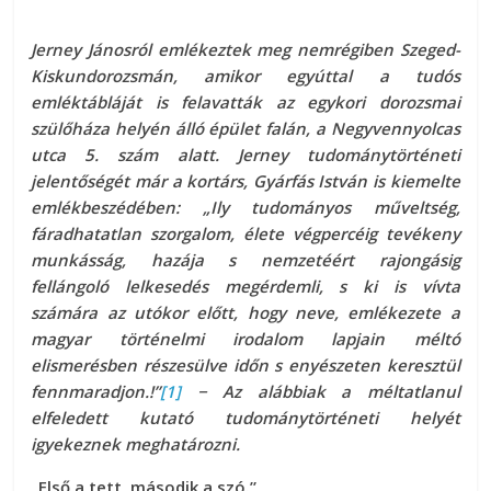
Jerney Jánosról emlékeztek meg nemrégiben Szeged-
Kiskundorozsmán, amikor egyúttal a tudós
emléktábláját is felavatták az egykori dorozsmai
szülőháza helyén álló épület falán, a Negyvennyolcas
utca 5. szám alatt. Jerney tudománytörténeti
jelentőségét már a kortárs, Gyárfás István is kiemelte
emlékbeszédében: „Ily tudományos műveltség,
fáradhatatlan szorgalom, élete végpercéig tevékeny
munkásság, hazája s nemzetéért rajongásig
fellángoló lelkesedés megérdemli, s ki is vívta
számára az utókor előtt, hogy neve, emlékezete a
magyar történelmi irodalom lapjain méltó
elismerésben részesülve időn s enyészeten keresztül
fennmaradjon.!”
[1]
− Az alábbiak a méltatlanul
elfeledett kutató tudománytörténeti helyét
igyekeznek meghatározni.
„Első a tett, második a szó.”