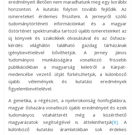
eredményeit illetően nem maradhatunk meg egy korábbi
horizonton. A kutatás folyton tovább fejlődik. Az
ismereteket érdemes frissíteni. A Jerneyről szóló
tudománytörténeti információinkat és a magyar
őstörténet spektrumába tartozó újabb ismereteinket az
új könyvek és szakcikkek olvasásával és az őshaza-
kérdés világhálón található gazdag tárházának
igénybevételével bővíthetjük. A Jerney János
tudományos munkásságára vonatkozó frissebb
publikációkban a magyarság keletről a Kárpát-
medencébe vezető útját fürkészhetjük, a különböző
újabb vélemények és kutatási eredmények
figyelembevételével.
A genetika, a régészet, a nyelvrokonság honfoglalásra,
magyar őshazára vonatkozó újabb eredményeit és ezek
tudományos vitahátterét még a közérthető
magyarázatok segítségével is áttekinthetjük
[8]
. A
különböző kutatási áramlatokban sok érdekes