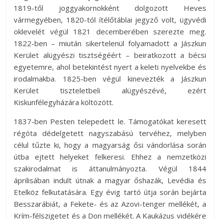
1819-től joggyakornokként dolgozott Heves
vármegyében, 1820-tól ítélőtáblai jegyző volt, ügyvédi
oklevelét végül 1821 decemberében szerezte meg.
1822-ben – miután sikertelenül folyamadott a Jászkun
Kerület alügyészi tisztségéért – beiratkozott a bécsi
egyetemre, ahol betekintést nyert a keleti nyelvekbe és
irodalmakba. 1825-ben végül kinevezték a Jászkun
Kerület tiszteletbeli alügyészévé, ezért
Kiskunfélegyházára költözött.
1837-ben Pesten telepedett le. Támogatókat keresett
régóta dédelgetett nagyszabású tervéhez, melyben
célul tűzte ki, hogy a magyarság ősi vándorlása során
útba ejtett helyeket felkeresi. Ehhez a nemzetközi
szakirodalmat is áttanulmányozta. Végül 1844
áprilisában indult útnak a magyar őshazák, Levédia és
Etelköz felkutatására. Egy évig tartó útja során bejárta
Besszarábiát, a Fekete- és az Azovi-tenger mellékét, a
Krím-félszigetet és a Don mellékét. A Kaukázus vidékére