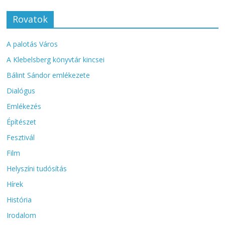
Rovatok
A palotás Város
A Klebelsberg könyvtár kincsei
Bálint Sándor emlékezete
Dialógus
Emlékezés
Építészet
Fesztivál
Film
Helyszíni tudósítás
Hírek
História
Irodalom