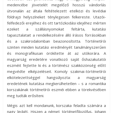
medencébe jövetelét megelőző hosszú vándorlás
útvonalán az általa feltételezett etelközi és levédiai
földrajzi helyszíneket ténylegesen felkereste. Utazói-
felfedezői erejéhez és ott tartózkodási idejéhez mérten
ezeket a szállásnyomokat feltárta, kutatási
tapasztalatait a rendelkezésére álló írásos forrásokban
és a szakirodalomban beazonosította. Történetírói
szinten minden kutatási eredményét tanulmányszerűen
és monografikusan örökítette át az utókorára. A
magyarság eredetére vonatkozó saját őshazakutatói
eszméit fejtette ki és a történész szakközönség előtt
megvédte elképzeléseit. Komoly szakmai-történetírói
elkötelezettséggel hangsúlyozta: a magyarság
eredetének kutatása megkerülhetetlen – s a romantika
korszakának történetírói eszméi ebben a törekvésében
meg tudták erősíteni.
Mégis azt kell mondanunk, korszaka feladta számára a
nagy leckét. Hiszen a német történetfilozófus, Johann