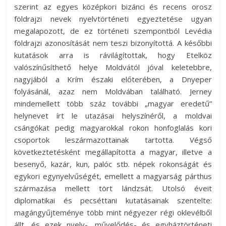
szerint az egyes középkori bizánci és recens orosz
földrajzi nevek nyelvtörténeti egyeztetése ugyan
megalapozott, de ez történeti szempontból Levédia
földrajzi azonosítását nem teszi bizonyítottá. A későbbi
kutatások arra is rávilágítottak, hogy Etelköz
valószínűsíthető helye Moldvától jóval keletebbre,
nagyjából a Krím északi előterében, a Dnyeper
folyásánál, azaz nem Moldvában található. Jerney
mindemellett több száz további „magyar eredetű”
helynevet írt le utazásai helyszínéről, a moldvai
csángókat pedig magyarokkal rokon honfoglalás kori
csoportok leszármazottainak tartotta. Végső
következtetésként megállapította a magyar, illetve a
besenyő, kazár, kun, palóc stb. népek rokonságát és
egykori egynyelvűségét, emellett a magyarság párthus
származása mellett tört lándzsát. Utolsó éveit
diplomatikai és pecséttani kutatásainak szentelte:
magángyűjteménye több mint négyezer régi oklevélből
állt, és ezek nyelv-, művelődés- és egyháztörténeti