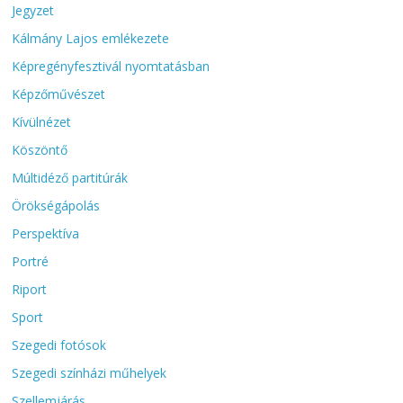
Jegyzet
Kálmány Lajos emlékezete
Képregényfesztivál nyomtatásban
Képzőművészet
Kívülnézet
Köszöntő
Múltidéző partitúrák
Örökségápolás
Perspektíva
Portré
Riport
Sport
Szegedi fotósok
Szegedi színházi műhelyek
Szellemjárás