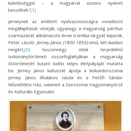
különbséggel – a magyarral azonos nyelvet
beszéltek.”
[5]
Jerneynek az említett nyelvazonosságra vonatkozó
megállapítását vitatják, ugyanúgy a magyarság párthus
származását alátámasztó érvei is kritika tárgyát képezik.
Péter László:
Jerney János (1800-1855)
című, két kiadást
megért,
[6]
huszonnégy oldal terjedelmű
tudománytörténeti összefoglalójában a magyarság
őstörténetét kutató tudós teljes életpályáját mutatta
be. Jerney János kultuszát ápolja a kiskundorozsmai
Jerney János Általános Iskola és a Petőfi Sándor
Művelődési Ház, valamint a Dorozsmai Hagyományőrző
és Kulturális Egyesület.