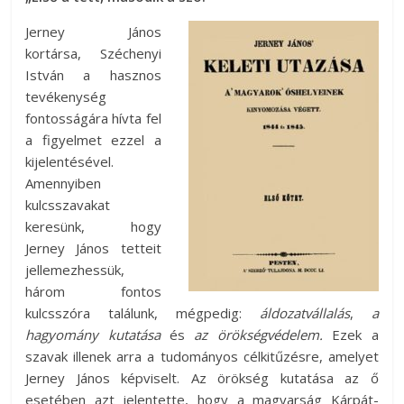
Jerney János
kortársa, Széchenyi
István a hasznos
tevékenység
fontosságára hívta fel
a figyelmet ezzel a
kijelentésével.
Amennyiben
kulcsszavakat
keresünk, hogy
Jerney János tetteit
jellemezhessük,
három fontos
kulcsszóra találunk, mégpedig:
áldozatvállalás
,
a
hagyomány kutatása
és
az örökségvédelem.
Ezek a
szavak illenek arra a tudományos célkitűzésre, amelyet
Jerney János képviselt. Az örökség kutatása az ő
esetében azt jelentette, hogy a magyarság Kárpát-