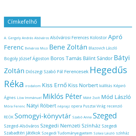
Címkefelhő
Apró
Alsóvárosi Ferences Kolostor
A. Gergely András
Alsóváros
Bene Zoltán
Ferenc
Blazovich László
Belvárosi Mozi
Bátyi
Boros Tamás
Bálint Sándor
Bogoly József Ágoston
Hegedűs
Zoltán
Ferencesek
Diószegi Szabó Pál
Réka
Kiss Ernő
Kiss Norbert
Képiró
kiállítás
irodalom
Miklós Péter
Mód László
Ágnes
Löw Immánuel
Máté Zsolt
Nátyi Róbert
opera
Pusztai Virág
recenzió
Móra Ferenc
néprajz
Szeged
Somogyi-könyvtár
REÖK
Szabó Anna
Szegedi Nemzeti Színház
Szeged-Alsóváros
Szegedi
Szabadtéri Játékok
Szegedi Tudományegyetem
színház
Szilasi László