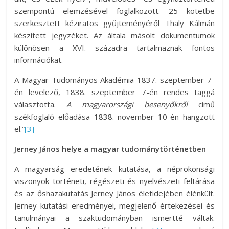
szempontú elemzésével foglalkozott. 25 kötetbe
szerkesztett kéziratos gyűjteményéről Thaly Kálmán
készített jegyzéket. Az általa másolt dokumentumok
különösen a XVI. századra tartalmaznak fontos
információkat.
A Magyar Tudományos Akadémia 1837. szeptember 7-
én levelező, 1838. szeptember 7-én rendes taggá
választotta.
A magyarországi besenyőkről
című
székfoglaló előadása 1838. november 10-én hangzott
el.”
[3]
Jerney János helye a magyar tudománytörténetben
A magyarság eredetének kutatása, a néprokonsági
viszonyok történeti, régészeti és nyelvészeti feltárása
és az őshazakutatás Jerney János életidejében élénkült.
Jerney kutatási eredményei, megjelenő értekezései és
tanulmányai a szaktudományban ismertté váltak.