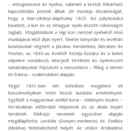
– etnogenezise és nyelve, valamint a köztük feltárható
kapcsolódási pontok álltak. Jól mutatja elszántságát,
hogy a Marczibányi-alapítvány 1825. évi pályázatára
beadott, a kun és az ómagyar nyelv közötti rokonságot
taglaló,
Vizsgálódások a régi kun nemzet nyelvéről
című
munkájával első díjat nyert. Eleinte könyvtári és levéltári
kutatásokat végzett a Jászkun Kerületben, Bécsben és
Pesten, az 1830-as évektől Közép-Ázsiára és a keleti
népekre vonatkozó, kiterjedt történeti és nyelvészeti
tanulmányokat folytatott a nemzetközi – főleg a német
és francia – szakirodalom alapján.
Végül 1851-ben két kötetben megjelent úti
beszámolójában tette közzé kutatási eredményeit.
Egyfelől a magyarokat említő korai – többnyire bizánci –
forrásokban előforduló helynevek és az általa bejárt
területek földrajzi neveinek egyezése alapján
megállapította Levédia (Donyec-medence) és Etelköz
(Moldva) feltételezhető helyét. Az utókor értékelése