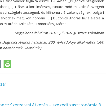
 Bálint Sándor foglalta össze 1934-ben: „Dugonics Szegednek
etben […] Hősei a körülményes, rubato-mód muzsikáló szegedi
aszti szögletetességnek és kifinomult érzékenységnek, polgári
arkodnak magukon hordani. […] Dugonics András hívja életre a
onics utódai Mikszáth, Tömörkény, Móra.”
Megjelent a folyóirat 2018. július-augusztusi számában
n Dugonics András halálának 200. évfordulója alkalmából több
t olvashatnak Olvasóink.)
sa”
bert: Szerzetesi étkezés – szegedi gasztronómia 3.