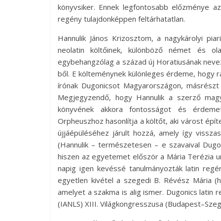
könyvsiker. Ennek legfontosabb előzménye a
regény tulajdonképpen feltárhatatlan.
Hannulik János Krizosztom, a nagykárolyi piar
neolatin költőinek, különböző német és ol
egybehangzólag a század új Horatiusának nevez
ből. E költeménynek különleges érdeme, hogy ráv
írónak Dugonicsot Magyarországon, másrészt 
Megjegyzendő, hogy Hannulik a szerző magya
könyvének akkora fontosságot és érdemet
Orpheuszhoz hasonlítja a költőt, aki várost épí
újjáépüléséhez járult hozzá, amely így vissz
(Hannulik – természetesen – e szavaival Dugo
hiszen az egyetemet először a Mária Terézia ural
napig igen kevéssé tanulmányozták latin reg
egyetlen kivétel a szegedi B. Révész Mária 
amelyet a szakma is alig ismer. Dugonics lati
(IANLS) XIII. Világkongresszusa (Budapest–Szeg