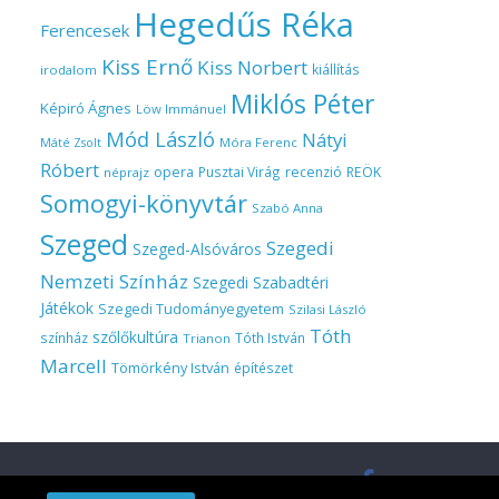
Hegedűs Réka
Ferencesek
Kiss Ernő
Kiss Norbert
kiállítás
irodalom
Miklós Péter
Képiró Ágnes
Löw Immánuel
Mód László
Nátyi
Móra Ferenc
Máté Zsolt
Róbert
opera
Pusztai Virág
recenzió
REÖK
néprajz
Somogyi-könyvtár
Szabó Anna
Szeged
Szegedi
Szeged-Alsóváros
Nemzeti Színház
Szegedi Szabadtéri
Játékok
Szegedi Tudományegyetem
Szilasi László
Tóth
szőlőkultúra
színház
Tóth István
Trianon
Marcell
Tömörkény István
építészet