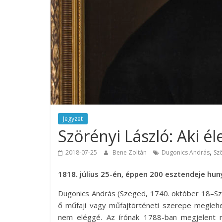
Jegyzet
Szörényi László: Aki é
,
2018-07-25
Bene Zoltán
Dugonics András
Sz
1818. július 25-én, éppen 200 esztendeje hun
Dugonics András (Szeged, 1740. október 18–Szege
ő műfaji vagy műfajtörténeti szerepe megleh
nem eléggé. Az írónak 1788-ban megjelent