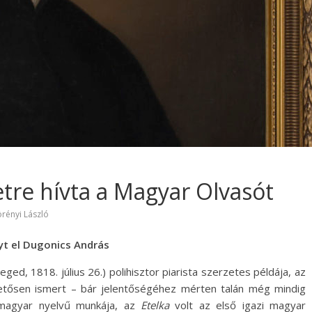
letre hívta a Magyar Olvasót
örényi László
yt el Dugonics András
d, 1818. július 26.) polihisztor piarista szerzetes példája, az
etősen ismert – bár jelentőségéhez mérten talán még mindig
 magyar nyelvű munkája, az
Etelka
volt az első igazi magyar