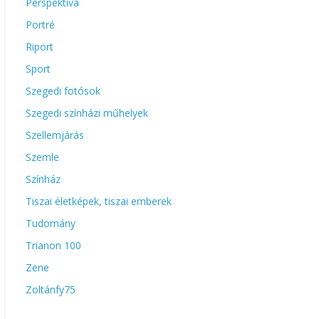
Perspektíva
Portré
Riport
Sport
Szegedi fotósok
Szegedi színházi műhelyek
Szellemjárás
Szemle
Színház
Tiszai életképek, tiszai emberek
Tudomány
Trianon 100
Zene
Zoltánfy75