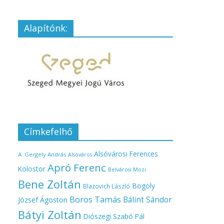
Alapítónk:
Címkefelhő
Alsóvárosi Ferences
A. Gergely András
Alsóváros
Apró Ferenc
Kolostor
Belvárosi Mozi
Bene Zoltán
Bogoly
Blazovich László
Boros Tamás
Bálint Sándor
József Ágoston
Bátyi Zoltán
Diószegi Szabó Pál