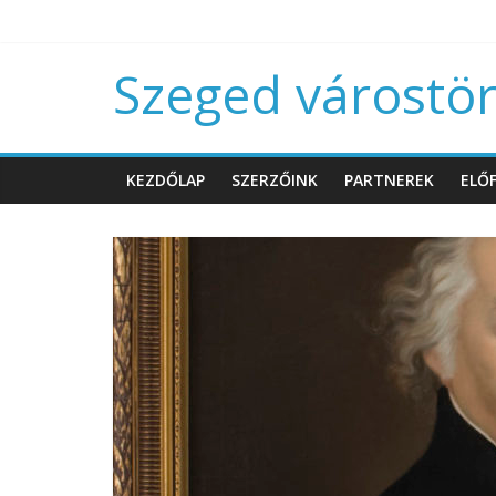
Szeged várostört
KEZDŐLAP
SZERZŐINK
PARTNEREK
ELŐF