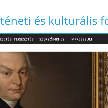
éneti és kulturális f
IZETÉS, TERJESZTÉS
SZERZŐINKHEZ
IMPRESSZUM