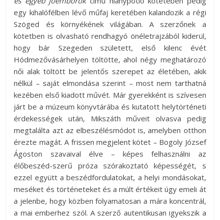
és egyéb jóembörök
című hiánypótló kötetében pedig
egy kihalófélben lévő műfaj keretében kalandozik a régi
Szöged és környékének világában. A szerzőnek a
kötetben is olvasható rendhagyó önéletrajzából kiderül,
hogy bár Szegeden született, első kilenc évét
Hódmezővásárhelyen töltötte, ahol négy meghatározó
női alak töltött be jelentős szerepet az életében, akik
nélkül – saját elmondása szerint – most nem tarthatná
kezében első kiadott művét. Már gyerekként is szívesen
járt be a múzeum könyvtárába és kutatott helytörténeti
érdekességek után, Mikszáth műveit olvasva pedig
megtalálta azt az elbeszélésmódot is, amelyben otthon
érezte magát. A frissen megjelent kötet – Bogoly József
Ágoston szavaival élve – képes felhasználni az
élőbeszéd-szerű próza szórakoztató képességét, s
ezzel együtt a beszédfordulatokat, a helyi mondásokat,
meséket és történeteket és a múlt értékeit úgy emeli át
a jelenbe, hogy közben folyamatosan a mára koncentrál,
a mai emberhez szól. A szerző autentikusan igyekszik a