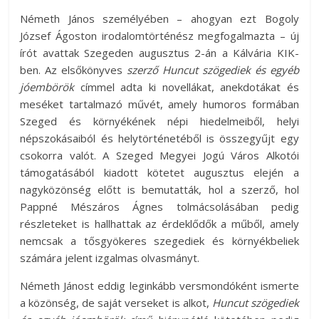
Németh János személyében – ahogyan ezt Bogoly
József Ágoston irodalomtörténész megfogalmazta – új
írót avattak Szegeden augusztus 2-án a Kálvária KIK-
ben. Az elsőkönyves
szerző Huncut szögediek és egyéb
jóembörök
címmel adta ki novellákat, anekdotákat és
meséket tartalmazó művét, amely humoros formában
Szeged és környékének népi hiedelmeiből, helyi
népszokásaiból és helytörténetéből is összegyűjt egy
csokorra valót. A Szeged Megyei Jogú Város Alkotói
támogatásából kiadott kötetet augusztus elején a
nagyközönség előtt is bemutatták, hol a szerző, hol
Pappné Mészáros Ágnes tolmácsolásában pedig
részleteket is hallhattak az érdeklődők a műből, amely
nemcsak a tősgyökeres szegediek és környékbeliek
számára jelent izgalmas olvasmányt.
Németh Jánost eddig leginkább versmondóként ismerte
a közönség, de saját verseket is alkot,
Huncut szögediek