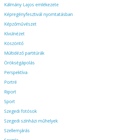
Kálmány Lajos emlékezete
Képregényfesztivál nyomtatásban
Képzőművészet
Kívülnézet
Köszöntő
Múltidéző partitúrák
Örökségápolás
Perspektíva
Portré
Riport
Sport
Szegedi fotósok
Szegedi színházi műhelyek
Szellemjárás