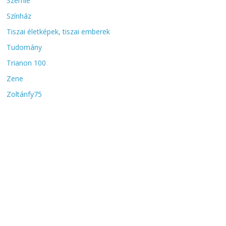
Szemle
Színház
Tiszai életképek, tiszai emberek
Tudomány
Trianon 100
Zene
Zoltánfy75