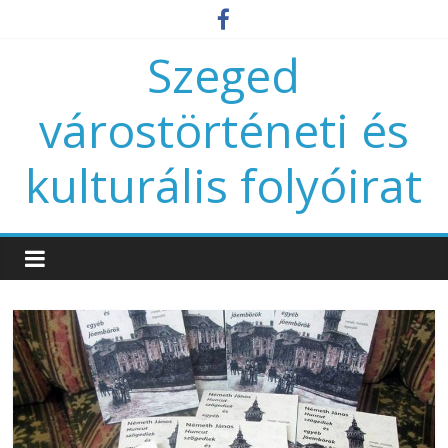
Szeged
várostörténeti és
kulturális folyóirat