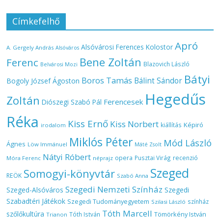
Címkefelhő
Apró
Alsóvárosi Ferences Kolostor
A. Gergely András
Alsóváros
Bene Zoltán
Ferenc
Blazovich László
Belvárosi Mozi
Bátyi
Boros Tamás
Bálint Sándor
Bogoly József Ágoston
Hegedűs
Zoltán
Ferencesek
Diószegi Szabó Pál
Réka
Kiss Ernő
Kiss Norbert
Képiró
kiállítás
irodalom
Miklós Péter
Mód László
Ágnes
Löw Immánuel
Máté Zsolt
Nátyi Róbert
opera
Pusztai Virág
recenzió
Móra Ferenc
néprajz
Szeged
Somogyi-könyvtár
REÖK
Szabó Anna
Szegedi Nemzeti Színház
Szeged-Alsóváros
Szegedi
Szabadtéri Játékok
Szegedi Tudományegyetem
színház
Szilasi László
Tóth Marcell
szőlőkultúra
Tömörkény István
Tóth István
Trianon