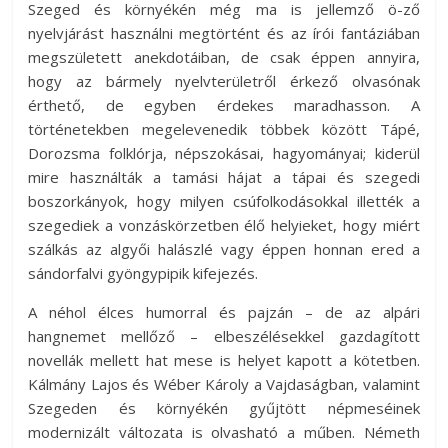
Szeged és környékén még ma is jellemző ö-ző
nyelvjárást használni megtörtént és az írói fantáziában
megszületett anekdotáiban, de csak éppen annyira,
hogy az bármely nyelvterületről érkező olvasónak
érthető, de egyben érdekes maradhasson. A
történetekben megelevenedik többek között Tápé,
Dorozsma folklórja, népszokásai, hagyományai; kiderül
mire használták a tamási hájat a tápai és szegedi
boszorkányok, hogy milyen csúfolkodásokkal illették a
szegediek a vonzáskörzetben élő helyieket, hogy miért
szálkás az algyői halászlé vagy éppen honnan ered a
sándorfalvi gyöngypipik kifejezés.
A néhol élces humorral és pajzán – de az alpári
hangnemet mellőző – elbeszélésekkel gazdagított
novellák mellett hat mese is helyet kapott a kötetben.
Kálmány Lajos és Wéber Károly a Vajdaságban, valamint
Szegeden és környékén gyűjtött népmeséinek
modernizált változata is olvasható a műben. Németh