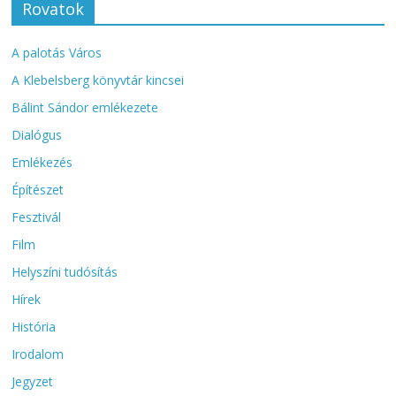
Rovatok
A palotás Város
A Klebelsberg könyvtár kincsei
Bálint Sándor emlékezete
Dialógus
Emlékezés
Építészet
Fesztivál
Film
Helyszíni tudósítás
Hírek
História
Irodalom
Jegyzet