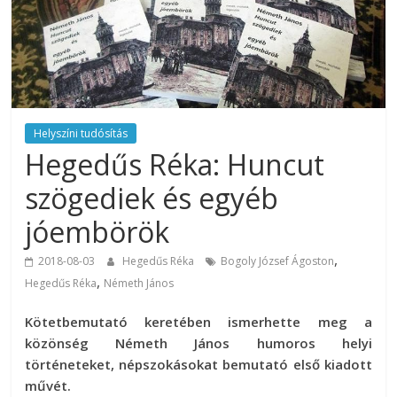
Helyszíni tudósítás
Hegedűs Réka: Huncut
szögediek és egyéb
jóembörök
,
2018-08-03
Hegedűs Réka
Bogoly József Ágoston
,
Hegedűs Réka
Németh János
Kötetbemutató keretében ismerhette meg a
közönség Németh János humoros helyi
történeteket, népszokásokat bemutató első kiadott
művét.