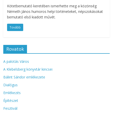
Kötetbemutató keretében ismerhette meg a közönség
Németh János humoros helyi történeteket, népszokásokat
bemutató első kiadott művét.
Tovább
Rovatok
A palotás Város
A Klebelsberg könyvtár kincsei
Bálint Sándor emlékezete
Dialógus
Emlékezés
Építészet
Fesztivál