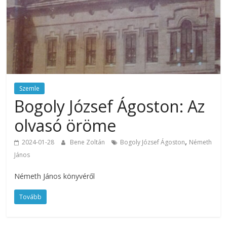
Szemle
Bogoly József Ágoston: Az
olvasó öröme
,
2024-01-28
Bene Zoltán
Bogoly József Ágoston
Németh
János
Németh János könyvéről
Tovább