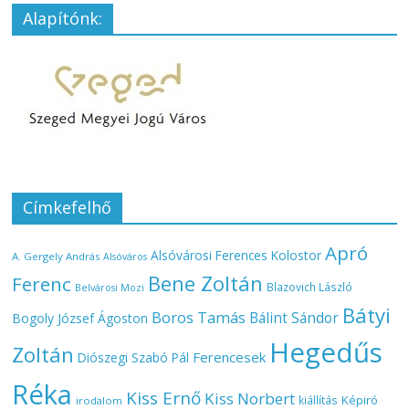
Alapítónk:
Címkefelhő
Apró
Alsóvárosi Ferences Kolostor
A. Gergely András
Alsóváros
Bene Zoltán
Ferenc
Blazovich László
Belvárosi Mozi
Bátyi
Boros Tamás
Bálint Sándor
Bogoly József Ágoston
Hegedűs
Zoltán
Ferencesek
Diószegi Szabó Pál
Réka
Kiss Ernő
Kiss Norbert
Képiró
kiállítás
irodalom