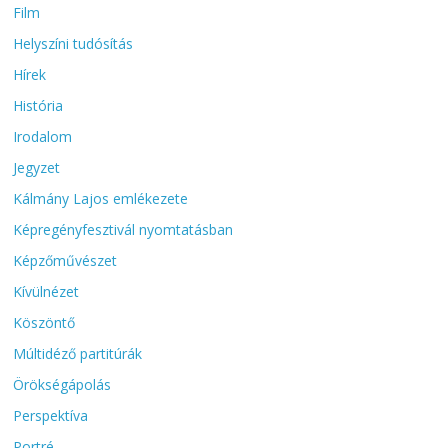
Film
Helyszíni tudósítás
Hírek
História
Irodalom
Jegyzet
Kálmány Lajos emlékezete
Képregényfesztivál nyomtatásban
Képzőművészet
Kívülnézet
Köszöntő
Múltidéző partitúrák
Örökségápolás
Perspektíva
Portré