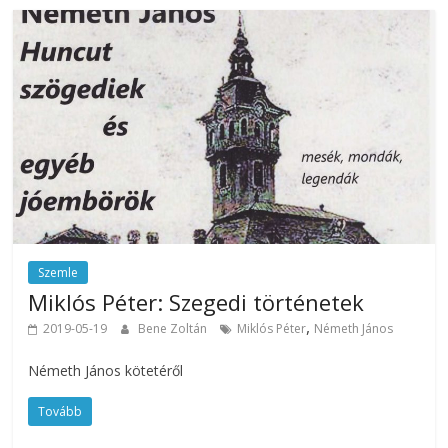
Szemle
Miklós Péter: Szegedi történetek
,
2019-05-19
Bene Zoltán
Miklós Péter
Németh János
Németh János kötetéről
Tovább