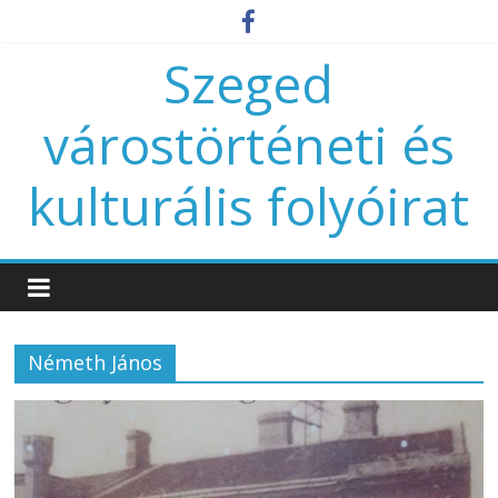
Szeged
várostörténeti és
kulturális folyóirat
Németh János