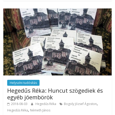
Helyszíni tudósítás
Hegedűs Réka: Huncut szögediek és
egyéb jóembörök
,
2018-08-03
Hegedűs Réka
Bogoly József Ágoston
,
Hegedűs Réka
Németh János