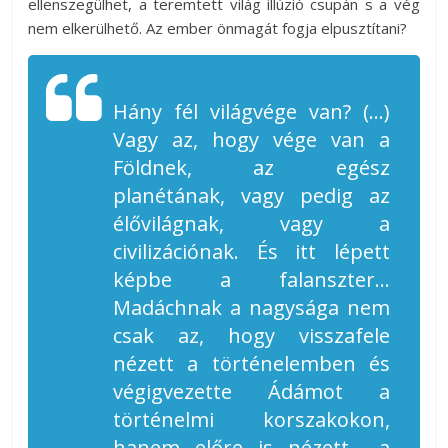
ellenszegülhet, a teremtett világ illúzió csupán s a vég
nem elkerülhető. Az ember önmagát fogja elpusztítani?
Hány fél világvége van? (…)
Vagy az, hogy vége van a
Földnek, az egész
planétának, vagy pedig az
élővilágnak, vagy a
civilizációnak. És itt lépett
képbe a falanszter…
Madáchnak a nagysága nem
csak az, hogy visszafele
nézett a történelemben és
végigvezette Ádámot a
történelmi korszakokon,
hanem előre is nézett… a