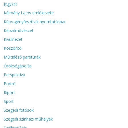
Jegyzet
Kálmány Lajos emlékezete
Képregényfesztivál nyomtatásban
Képzőművészet
Kívülnézet
Köszöntő
Múltidéző partitúrák
Örökségápolás
Perspektíva
Portré
Riport
Sport
Szegedi fotósok
Szegedi színházi műhelyek
Szellemjárás