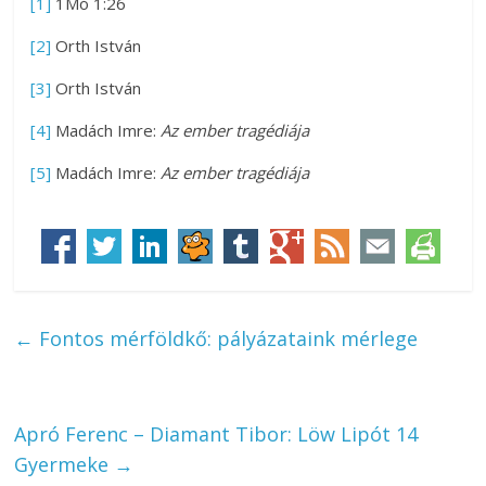
[1]
1Mó 1:26
[2]
Orth István
[3]
Orth István
[4]
Madách Imre:
Az ember tragédiája
[5]
Madách Imre:
Az ember tragédiája
←
Fontos mérföldkő: pályázataink mérlege
Apró Ferenc – Diamant Tibor: Löw Lipót 14
Gyermeke
→