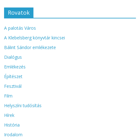
Rovatok
A palotás Város
A Klebelsberg könyvtár kincsei
Bálint Sándor emlékezete
Dialógus
Emlékezés
Építészet
Fesztivál
Film
Helyszíni tudósítás
Hírek
História
Irodalom