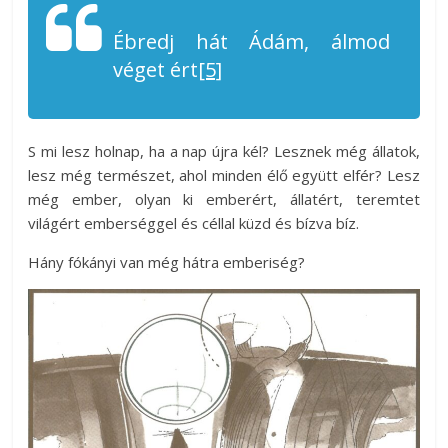
Ébredj hát Ádám, álmod
véget ért
[5]
S mi lesz holnap, ha a nap újra kél? Lesznek még állatok,
lesz még természet, ahol minden élő együtt elfér? Lesz
még ember, olyan ki emberért, állatért, teremtet
világért emberséggel és céllal küzd és bízva bíz.
Hány fókányi van még hátra emberiség?