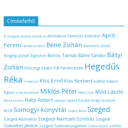
Címkefelhő
Apró
Alsóvárosi Ferences Kolostor
A. Gergely András
Alsóváros
Bene Zoltán
Ferenc
Blazovich László
Belvárosi Mozi
Bátyi
Boros Tamás
Bálint Sándor
Bogoly József Ágoston
Hegedűs
Zoltán
Ferencesek
Diószegi Szabó Pál
Réka
Kiss Ernő
Kiss Norbert
Képiró
kiállítás
irodalom
Miklós Péter
Mód László
Ágnes
Löw Immánuel
Máté Zsolt
Nátyi Róbert
opera
Pusztai Virág
recenzió
Móra Ferenc
néprajz
Szeged
Somogyi-könyvtár
REÖK
Szabó Anna
Szegedi Nemzeti Színház
Szeged-Alsóváros
Szegedi
Szabadtéri Játékok
Szegedi Tudományegyetem
színház
Szilasi László