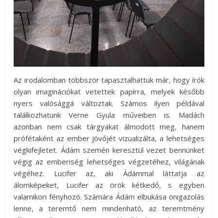
Az irodalomban többször tapasztalhattuk már, hogy írók
olyan imaginációkat vetettek papírra, melyek később
nyers valósággá változtak. Számos ilyen példával
találkozhatunk Verne Gyula műveiben is. Madách
azonban nem csak tárgyakat álmodott meg, hanem
prófétaként az ember jövőjét vizualizálta, a lehetséges
végkifejletet. Ádám szemén keresztül vezet bennünket
végig az emberiség lehetséges végzetéhez, világának
végéhez. Lucifer az, aki Ádámmal láttatja az
álomképeket, Lucifer az örök kétkedő, s egyben
valamikori fényhozó. Számára Ádám elbukása önigazolás
lenne, a teremtő nem mindenható, az teremtmény