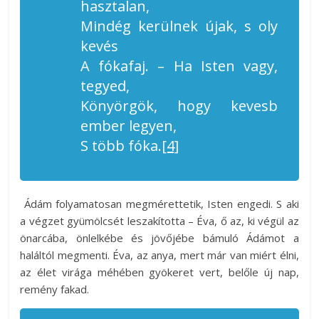
hasztalan,
Mindég kerülnek újak, s oly
kevés
A fókafaj. – Ha Isten vagy,
tegyed,
Könyörgök, hogy kevesb
ember legyen,
S több fóka.
[4]
Ádám folyamatosan megmérettetik, Isten engedi. S aki
a végzet gyümölcsét leszakította – Éva, ő az, ki végül az
önarcába, önlelkébe és jövőjébe bámuló Ádámot a
haláltól megmenti. Éva, az anya, mert már van miért élni,
az élet virága méhében gyökeret vert, belőle új nap,
remény fakad.