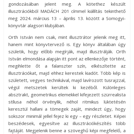
gondozásában jelent meg. A kötethez készült
illusztrációkból MADÁCH 201 címmel kiállítás tekinthető
meg 2024. március 13 – április 13. között a Somogyi-
könyvtár alagsori klubjában.
Orth István nem csak, mint illusztrátor jelenik meg itt,
hanem mint könyvtervező is. Egy könyv általában úgy
születik, hogy előbb megírják, majd illusztrálják. Orth
István elmondása alapján itt pont az ellenkezője történt,
megihlette őt a falanszter szín, elkészítette az
illusztrációkat, majd ehhez kerestek kiadót. Több kép is
született, vegyes technikával, majd lavírozott tusrajzzal,
végül metszetek kerültek ki kezéből. Különleges
absztrakt, geometrikus elemekkel kifejezett szürrealista
stílusa néhol örvénylik, néhol ritmikus lüktetésén
keresztül hallani a tömegek zaját, mindezt úgy, hogy
sokszor minimál jellel fejez ki egy – egy részletet. Képei
beszédesek, egyesítve az illusztrációkészítés több
fajtáját. Megjelenik benne a szöveghű képi megfelelő, a