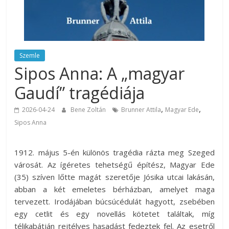
Szemle
Sipos Anna: A „magyar
Gaudí” tragédiája
,
,
2026-04-24
Bene Zoltán
Brunner Attila
Magyar Ede
Sipos Anna
1912. május 5-én különös tragédia rázta meg Szeged
városát. Az ígéretes tehetségű építész, Magyar Ede
(35) szíven lőtte magát szeretője Jósika utcai lakásán,
abban a két emeletes bérházban, amelyet maga
tervezett. Irodájában búcsúcédulát hagyott, zsebében
egy cetlit és egy novellás kötetet találtak, míg
télikabátján rejtélyes hasadást fedeztek fel. Az esetről