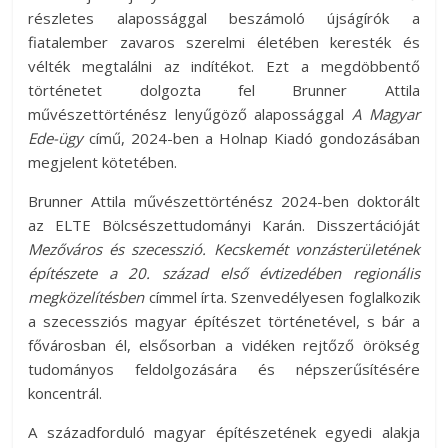
részletes alapossággal beszámoló újságírók a
fiatalember zavaros szerelmi életében keresték és
vélték megtalálni az indítékot. Ezt a megdöbbentő
történetet dolgozta fel Brunner Attila
művészettörténész lenyűgöző alapossággal
A Magyar
Ede-ügy
című, 2024-ben a Holnap Kiadó gondozásában
megjelent kötetében.
Brunner Attila művészettörténész 2024-ben doktorált
az ELTE Bölcsészettudományi Karán. Disszertációját
Mezőváros és szecesszió. Kecskemét vonzásterületének
építészete a 20. század első évtizedében regionális
megközelítésben
címmel írta. Szenvedélyesen foglalkozik
a szecessziós magyar építészet történetével, s bár a
fővárosban él, elsősorban a vidéken rejtőző örökség
tudományos feldolgozására és népszerűsítésére
koncentrál.
A századforduló magyar építészetének egyedi alakja