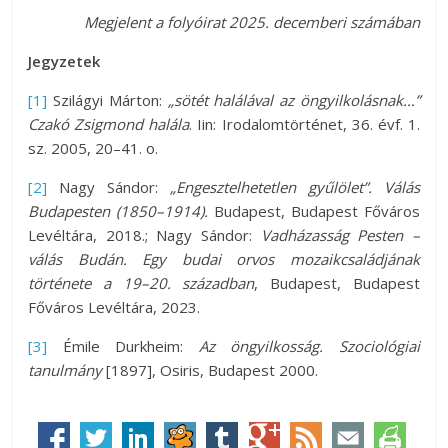
Megjelent a folyóirat 2025. decemberi számában
Jegyzetek
[1]
Szilágyi Márton:
„sötét halálával az öngyilkolásnak…”
Czakó Zsigmond halála
. Iin: Irodalomtörténet, 36. évf. 1.
sz. 2005, 20–41. o.
[2]
Nagy Sándor:
„Engesztelhetetlen gyűlölet”. Válás
Budapesten (1850–1914).
Budapest, Budapest Főváros
Levéltára, 2018.; Nagy Sándor:
Vadházasság Pesten –
válás Budán. Egy budai orvos mozaikcsaládjának
története a 19–20. században
, Budapest, Budapest
Főváros Levéltára, 2023.
[3]
Émile Durkheim:
Az öngyilkosság. Szociológiai
tanulmány
[1897], Osiris, Budapest 2000.