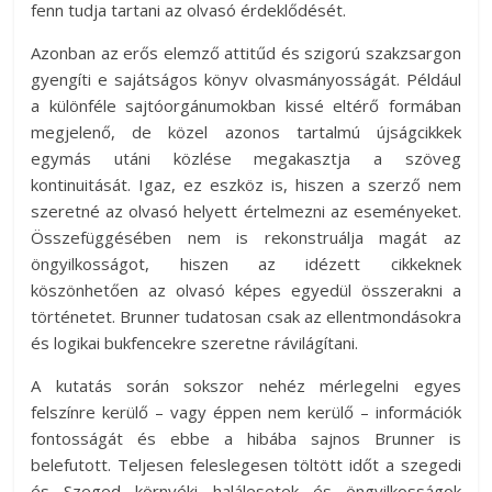
fenn tudja tartani az olvasó érdeklődését.
Azonban az erős elemző attitűd és szigorú szakzsargon
gyengíti e sajátságos könyv olvasmányosságát. Például
a különféle sajtóorgánumokban kissé eltérő formában
megjelenő, de közel azonos tartalmú újságcikkek
egymás utáni közlése megakasztja a szöveg
kontinuitását. Igaz, ez eszköz is, hiszen a szerző nem
szeretné az olvasó helyett értelmezni az eseményeket.
Összefüggésében nem is rekonstruálja magát az
öngyilkosságot, hiszen az idézett cikkeknek
köszönhetően az olvasó képes egyedül összerakni a
történetet. Brunner tudatosan csak az ellentmondásokra
és logikai bukfencekre szeretne rávilágítani.
A kutatás során sokszor nehéz mérlegelni egyes
felszínre kerülő – vagy éppen nem kerülő – információk
fontosságát és ebbe a hibába sajnos Brunner is
belefutott. Teljesen feleslegesen töltött időt a szegedi
és Szeged környéki halálesetek és öngyilkosságok