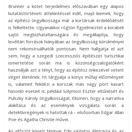
Brunner a kötet terjedelmes előszavában egy alapos
kutatástörténeti áttekintéssel indít, majd kiemeli, hogy
az építész öngyilkossága már a kortársak érdeklődését
is felkeltette. Ugyanakkor rögtön figyelmeztet a korabeli
sajtó megbízhatatlanságára és megállapítja, hogy
levéltári források hiányában az öngyilkosság körülményei
nem rekonstruálhatók pontosan. Nem hallgatja el azt
sem, hogy a szegedi szecessziós építészet turisztikai
ismertetése során ma is közönségcsalogatóként
használják azt a tényt, hogy az építész önkezével vetett
véget életének. Itt tárgyalja a könyv műfaji előzményeit
is, valamint felidézi a korszak más nagy port kavart
hasonló eseteit is; például Solymosi Eszter eltűnését és
Pulszky Károly öngyilkosságát. Elismeri, hogy a narratíva
alakítása és az események vizsgálata során a
detektívregények is hatottak rá – elsősorban Edgar Allan
Poe és Agatha Christie művei.
Az előszót követi Magyar Ede vázlatos életrajza és az