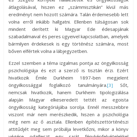
átlagolásával, hiszen ez „számmisztikán” kívül más
eredményt nem hozott számára. Talán érdemesebb lett
volna erről inkább hallgatni. Ellenben túlságosan sok
mindent derített ki Magyar Ede édesapjának
szabadalmaival és peres ügyeivel kapcsolatban, amelyek
bármilyen érdekesek is egy történész számára, most
bőven elfértek volna a lábjegyzetben.
Ezzel szemben a téma izgalmas pontja az öngyilkosság
pszichológiája és ezt a szerző is tisztán érzi. Ezért
hivatkozik Émile Durkheim 1897-ben megjelent
öngyilkossággal foglalkozó tanulmányára.
[3]
Sőt,
nemcsak hivatkozik, hanem Durkheim tipologizálása
alapján Magyar elkeseredett tettét az egoista
öngyilkosság kategóriájába sorolja. Ennél messzebbre
viszont már nem merészkedik, hiszen a pszichológia
még nem az ő asztala. Ellenben építészettörténészi
attitűdjét meg sem próbálja levetkőzni, mikor a könyv
végére odailleszt egy saját fényképfelvételekkel