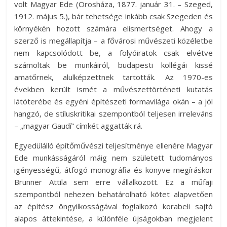
volt Magyar Ede (Orosháza, 1877. január 31. – Szeged,
1912. május 5.), bár tehetsége inkább csak Szegeden és
környékén hozott számára elismertséget. Ahogy a
szerző is megállapítja – a fővárosi művészeti közéletbe
nem kapcsolódott be, a folyóiratok csak elvétve
számoltak be munkáiról, budapesti kollégái kissé
amatőrnek, alulképzettnek tartották. Az 1970-es
években került ismét a művészettörténeti kutatás
látóterébe és egyéni építészeti formavilága okán – a jól
hangzó, de stíluskritikai szempontból teljesen irreleváns
– „magyar Gaudí” címkét aggatták rá.
Egyedülálló építőművészi teljesítménye ellenére Magyar
Ede munkásságáról máig nem született tudományos
igényességű, átfogó monográfia és könyve megíráskor
Brunner Attila sem erre vállalkozott. Ez a műfaji
szempontból nehezen behatárolható kötet alapvetően
az építész öngyilkosságával foglalkozó korabeli sajtó
alapos áttekintése, a különféle újságokban megjelent