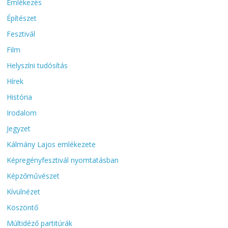
Emlékezés
Építészet
Fesztivál
Film
Helyszíni tudósítás
Hírek
História
Irodalom
Jegyzet
Kálmány Lajos emlékezete
Képregényfesztivál nyomtatásban
Képzőművészet
Kívülnézet
Köszöntő
Múltidéző partitúrák