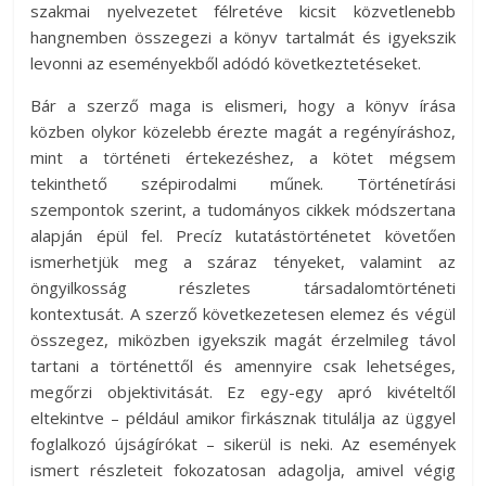
szakmai nyelvezetet félretéve kicsit közvetlenebb
hangnemben összegezi a könyv tartalmát és igyekszik
levonni az eseményekből adódó következtetéseket.
Bár a szerző maga is elismeri, hogy a könyv írása
közben olykor közelebb érezte magát a regényíráshoz,
mint a történeti értekezéshez, a kötet mégsem
tekinthető szépirodalmi műnek. Történetírási
szempontok szerint, a tudományos cikkek módszertana
alapján épül fel. Precíz kutatástörténetet követően
ismerhetjük meg a száraz tényeket, valamint az
öngyilkosság részletes társadalomtörténeti
kontextusát. A szerző következetesen elemez és végül
összegez, miközben igyekszik magát érzelmileg távol
tartani a történettől és amennyire csak lehetséges,
megőrzi objektivitását. Ez egy-egy apró kivételtől
eltekintve – például amikor firkásznak titulálja az üggyel
foglalkozó újságírókat – sikerül is neki. Az események
ismert részleteit fokozatosan adagolja, amivel végig