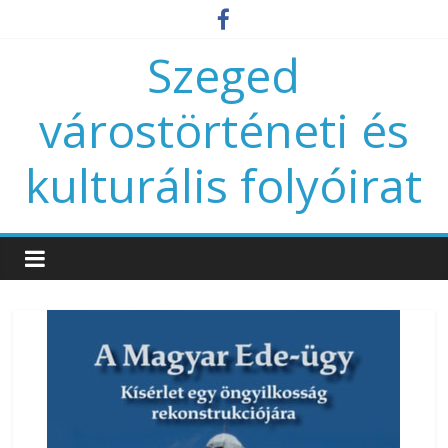
Szeged
várostörténeti és
kulturális folyóirat