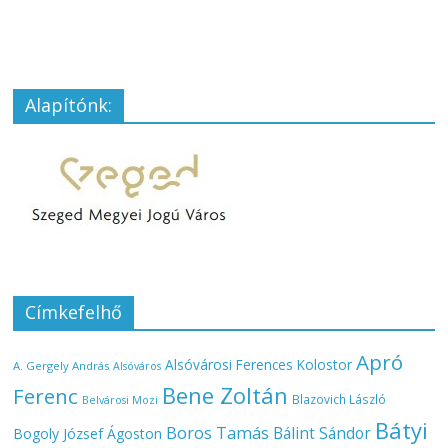
Alapítónk:
Címkefelhő
Apró
Alsóvárosi Ferences Kolostor
A. Gergely András
Alsóváros
Bene Zoltán
Ferenc
Blazovich László
Belvárosi Mozi
Bátyi
Boros Tamás
Bálint Sándor
Bogoly József Ágoston