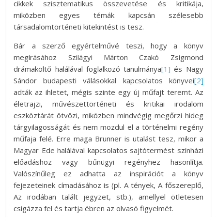
cikkek szisztematikus összevetése és kritikája,
miközben egyes témák kapcsán szélesebb
társadalomtörténeti kitekintést is tesz.
Bár a szerző egyértelművé teszi, hogy a könyv
megírásához Szilágyi Márton Czakó Zsigmond
drámaköltő halálával foglalkozó tanulmánya
[1]
és Nagy
Sándor budapesti válásokkal kapcsolatos könyvei
[2]
adták az ihletet, mégis szinte egy új műfajt teremt. Az
életrajzi, művészettörténeti és kritikai irodalom
eszköztárát ötvözi, miközben mindvégig megőrzi hideg
tárgyilagosságát és nem mozdul el a történelmi regény
műfaja felé. Erre maga Brunner is utalást tesz, mikor a
Magyar Ede halálával kapcsolatos sajtótermést színházi
előadáshoz vagy bűnügyi regényhez hasonlítja.
Valószínűleg ez adhatta az inspirációt a könyv
fejezeteinek címadásához is (pl. A tények, A főszereplő,
Az irodában talált jegyzet, stb.), amellyel ötletesen
csigázza fel és tartja ébren az olvasó figyelmét.