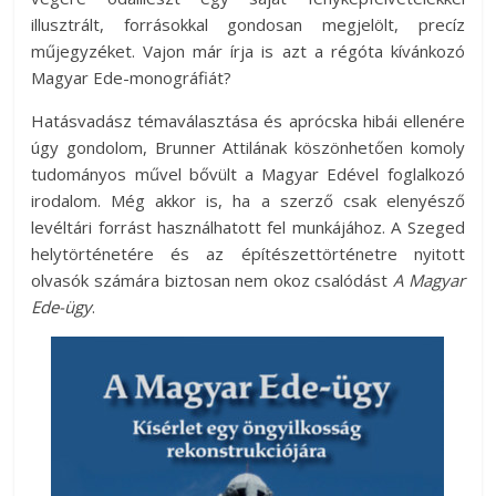
illusztrált, forrásokkal gondosan megjelölt, precíz
műjegyzéket. Vajon már írja is azt a régóta kívánkozó
Magyar Ede-monográfiát?
Hatásvadász témaválasztása és aprócska hibái ellenére
úgy gondolom, Brunner Attilának köszönhetően komoly
tudományos művel bővült a Magyar Edével foglalkozó
irodalom. Még akkor is, ha a szerző csak elenyésző
levéltári forrást használhatott fel munkájához. A Szeged
helytörténetére és az építészettörténetre nyitott
olvasók számára biztosan nem okoz csalódást
A Magyar
Ede-ügy
.