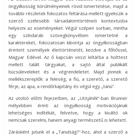
öngyilkosság körülményeinek rövid ismertetése, majd a
további részletek fokozatos feltárása mellett igyekszik a
szerző szélesebb társadalomtörténeti kontextusba
helyezni az eseményeket. Végül szépen sorban, mintha
egy színdarab szövegkönyvében ismertetné a
karaktereket, fokozatosan kibontja az öngyilkosságban
érintett személyek élettörténetét, kezdve a főhőssel,
Magyar Edével. Az ő kapcsán veszi leltárba a holttest
mellett talált tárgyakat, a sajtó által publikált
búcsúleveleket és a végrendeletet. Majd jönnek a
mellékszereplők: a feleség, a fiú, a szerető, a szerető
férje, az apa, a rendőrkapitány és végül egy „tanú”.
Az utolsó előtti fejezetben, az „Utójáték”-ban Brunner
mélyebben érinti az öngyilkosság motivációjának
lehetséges indítékát, felvetve, hogy a kiváltó ok
nemcsak szerelmi, hanem anyagi természetű is lehetett.
Zárásként jutunk el a „Tanulság?”-hoz, ahol a szerző a