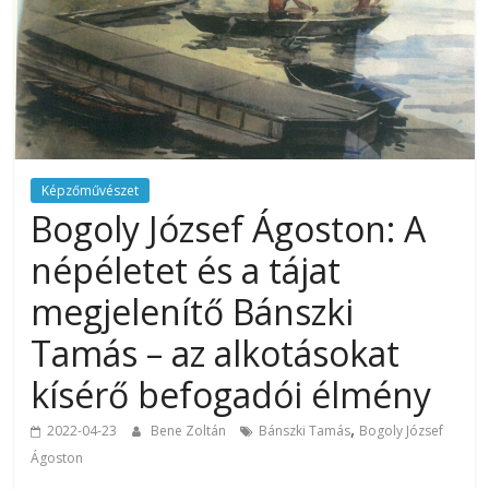
Képzőművészet
Bogoly József Ágoston: A
népéletet és a tájat
megjelenítő Bánszki
Tamás – az alkotásokat
kísérő befogadói élmény
,
2022-04-23
Bene Zoltán
Bánszki Tamás
Bogoly József
Ágoston