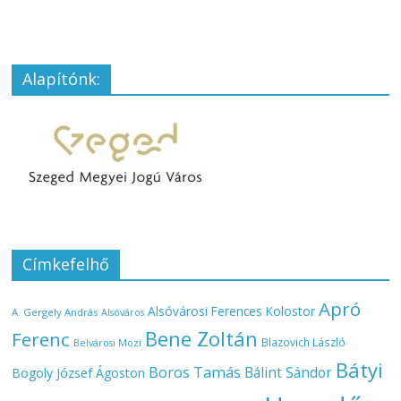
Alapítónk:
Címkefelhő
Apró
Alsóvárosi Ferences Kolostor
A. Gergely András
Alsóváros
Bene Zoltán
Ferenc
Blazovich László
Belvárosi Mozi
Bátyi
Boros Tamás
Bálint Sándor
Bogoly József Ágoston