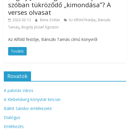
szóban tükröződő „kimondása”? A
verses olvasat
,
2022-02-12
Bene Zoltán
Az Alföld festője
Bánszki
,
Tamás
Bogoly József Ágoston
Az Alföld festője, Bánszki Tamás című könyvről
Tovább
Rovatok
A palotás Város
A Klebelsberg könyvtár kincsei
Bálint Sándor emlékezete
Dialógus
Emlékezés