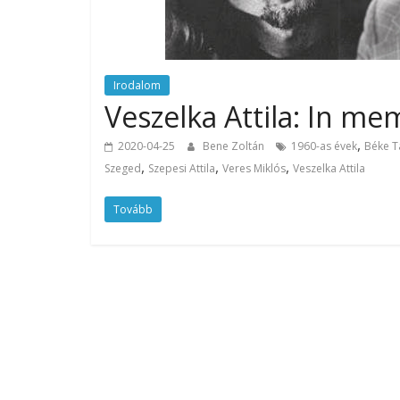
Irodalom
Veszelka Attila: In me
,
2020-04-25
Bene Zoltán
1960-as évek
Béke T
,
,
,
Szeged
Szepesi Attila
Veres Miklós
Veszelka Attila
Tovább