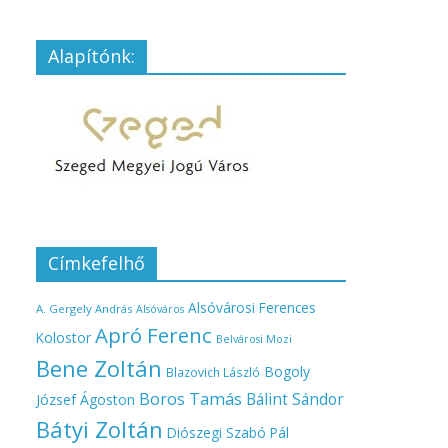
Alapítónk:
Címkefelhő
Alsóvárosi Ferences
A. Gergely András
Alsóváros
Apró Ferenc
Kolostor
Belvárosi Mozi
Bene Zoltán
Bogoly
Blazovich László
Boros Tamás
Bálint Sándor
József Ágoston
Bátyi Zoltán
Diószegi Szabó Pál