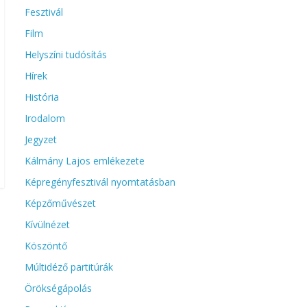
Fesztivál
Film
Helyszíni tudósítás
Hírek
História
Irodalom
Jegyzet
Kálmány Lajos emlékezete
Képregényfesztivál nyomtatásban
Képzőművészet
Kívülnézet
Köszöntő
Múltidéző partitúrák
Örökségápolás