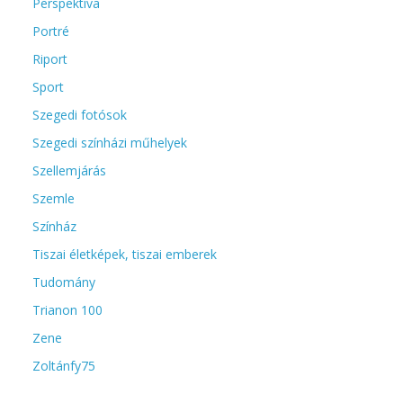
Perspektíva
Portré
Riport
Sport
Szegedi fotósok
Szegedi színházi műhelyek
Szellemjárás
Szemle
Színház
Tiszai életképek, tiszai emberek
Tudomány
Trianon 100
Zene
Zoltánfy75