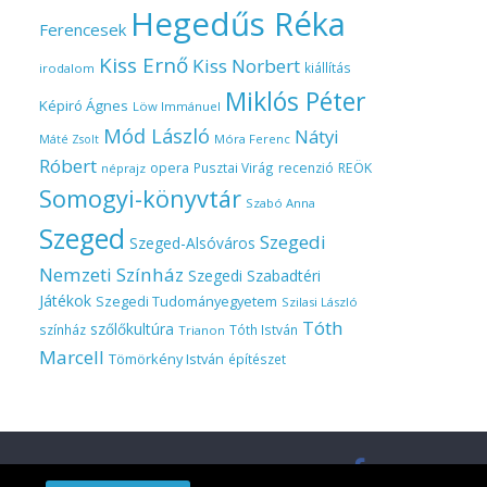
Hegedűs Réka
Ferencesek
Kiss Ernő
Kiss Norbert
kiállítás
irodalom
Miklós Péter
Képiró Ágnes
Löw Immánuel
Mód László
Nátyi
Móra Ferenc
Máté Zsolt
Róbert
opera
Pusztai Virág
recenzió
REÖK
néprajz
Somogyi-könyvtár
Szabó Anna
Szeged
Szegedi
Szeged-Alsóváros
Nemzeti Színház
Szegedi Szabadtéri
Játékok
Szegedi Tudományegyetem
Szilasi László
Tóth
szőlőkultúra
színház
Tóth István
Trianon
Marcell
Tömörkény István
építészet