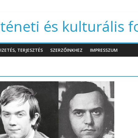
éneti és kulturális f
IZETÉS, TERJESZTÉS
SZERZŐINKHEZ
IMPRESSZUM