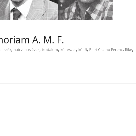
moriam A. M. F.
,
,
,
,
,
,
,
anszék
hatrvanas évek
irodalom
költészet
költő
Petri Csathó Ferenc
Rike