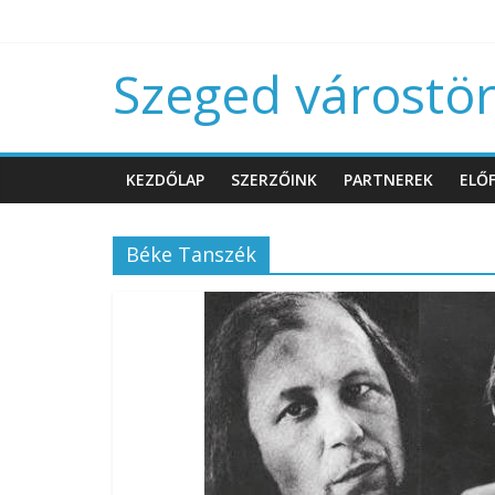
Szeged várostört
KEZDŐLAP
SZERZŐINK
PARTNEREK
ELŐF
Béke Tanszék