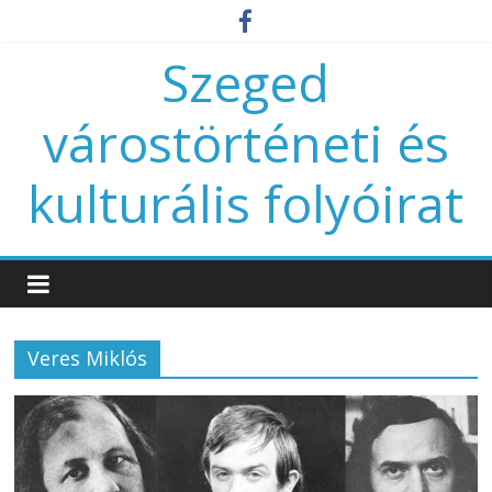
Szeged
várostörténeti és
kulturális folyóirat
Veres Miklós