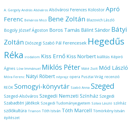
Apró
Alsóvárosi Ferences Kolostor
A. Gergely András
Alsóváros
Bene Zoltán
Ferenc
Blazovich László
Belvárosi Mozi
Bátyi
Boros Tamás
Bálint Sándor
Bogoly József Ágoston
Hegedűs
Zoltán
Ferencesek
Diószegi Szabó Pál
Réka
Kiss Ernő
Kiss Norbert
Képiró
kiállítás
irodalom
Miklós Péter
Mód László
Ágnes
Löw Immánuel
Máté Zsolt
Nátyi Róbert
opera
Pusztai Virág
recenzió
Móra Ferenc
néprajz
Szeged
Somogyi-könyvtár
REÖK
Szabó Anna
Szegedi Nemzeti Színház
Szeged-Alsóváros
Szegedi
Szabadtéri Játékok
Szegedi Tudományegyetem
színház
Szilasi László
Tóth Marcell
szőlőkultúra
Tömörkény István
Tóth István
Trianon
építészet