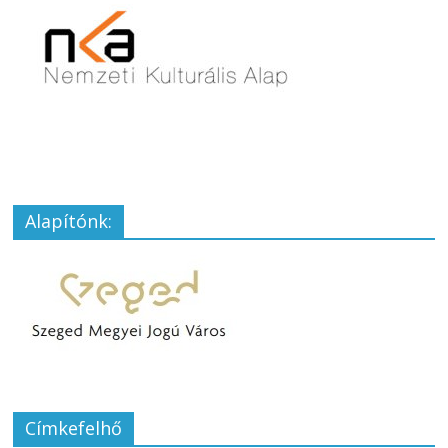
Alapítónk:
Címkefelhő