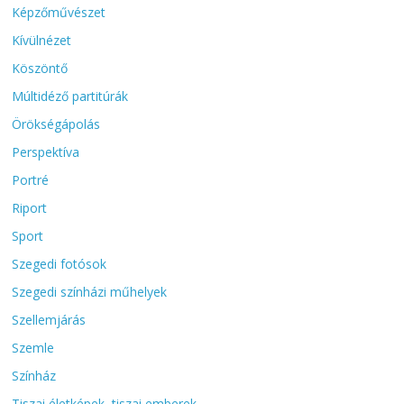
Képzőművészet
Kívülnézet
Köszöntő
Múltidéző partitúrák
Örökségápolás
Perspektíva
Portré
Riport
Sport
Szegedi fotósok
Szegedi színházi műhelyek
Szellemjárás
Szemle
Színház
Tiszai életképek, tiszai emberek