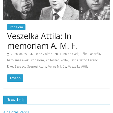
Irodalom
Veszelka Attila: In
memoriam A. M. F.
,
,
2020-04-25
Bene Zoltán
1960-as évek
Béke Tanszék
,
,
,
,
,
hatrvanas évek
irodalom
költészet
költő
Petri Csathó Ferenc
,
,
,
,
Rike
Szeged
Szepesi Attila
Veres Miklós
Veszelka Attila
Tovább
Rovatok
A palotás Város