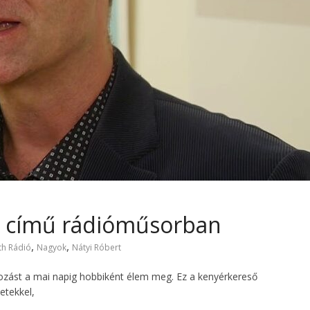
k című rádióműsorban
,
,
th Rádió
Nagyok
Nátyi Róbert
kozást a mai napig hobbiként élem meg. Ez a kenyérkereső
etekkel,