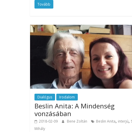
Tovább
Dialógus
Irodalom
Beslin Anita: A Mindenség
vonzásában
,
,
2018-02-09
Bene Zoltán
Beslin Anita
interjú
Mihály