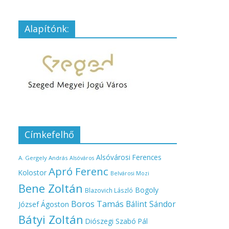
Alapítónk:
Címkefelhő
Alsóvárosi Ferences
A. Gergely András
Alsóváros
Apró Ferenc
Kolostor
Belvárosi Mozi
Bene Zoltán
Bogoly
Blazovich László
Boros Tamás
Bálint Sándor
József Ágoston
Bátyi Zoltán
Diószegi Szabó Pál