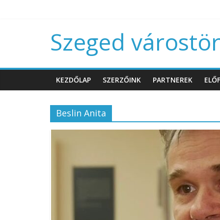
Szeged várostört
KEZDŐLAP
SZERZŐINK
PARTNEREK
ELŐF
Beslin Anita