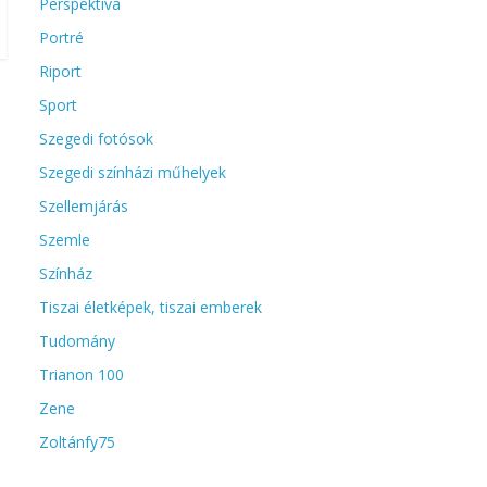
Perspektíva
Portré
Riport
Sport
Szegedi fotósok
Szegedi színházi műhelyek
Szellemjárás
Szemle
Színház
Tiszai életképek, tiszai emberek
Tudomány
Trianon 100
Zene
Zoltánfy75