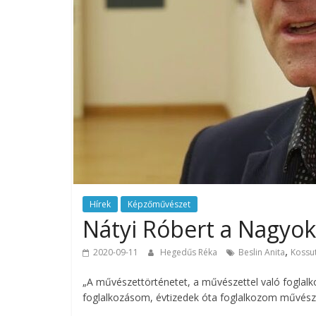
Hírek
Képzőművészet
Nátyi Róbert a Nagyo
,
2020-09-11
Hegedűs Réka
Beslin Anita
Kossu
„A művészettörténetet, a művészettel való foglal
foglalkozásom, évtizedek óta foglalkozom művész