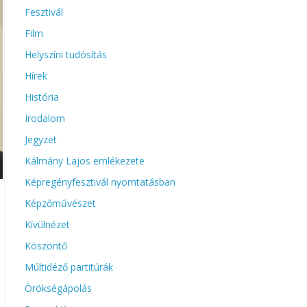
Fesztivál
Film
Helyszíni tudósítás
Hírek
História
Irodalom
Jegyzet
Kálmány Lajos emlékezete
Képregényfesztivál nyomtatásban
Képzőművészet
Kívülnézet
Köszöntő
Múltidéző partitúrák
Örökségápolás