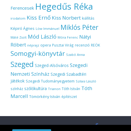
Hegedűs Réka
Ferencesek
Kiss Ernő
Kiss Norbert
kiállítás
irodalom
Miklós Péter
Képiró Ágnes
Löw Immánuel
Mód László
Nátyi
Móra Ferenc
Máté Zsolt
Róbert
opera
Pusztai Virág
recenzió
REÖK
néprajz
Somogyi-könyvtár
Szabó Anna
Szeged
Szegedi
Szeged-Alsóváros
Nemzeti Színház
Szegedi Szabadtéri
Játékok
Szegedi Tudományegyetem
Szilasi László
Tóth
szőlőkultúra
színház
Tóth István
Trianon
Marcell
Tömörkény István
építészet