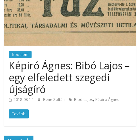
Irodalom
Képiró Ágnes: Bibó Lajos –
egy elfeledett szegedi
újságíró
,
2018-08-14
Bene Zoltán
Bibó Lajos
Képiró Ágnes
Tovább