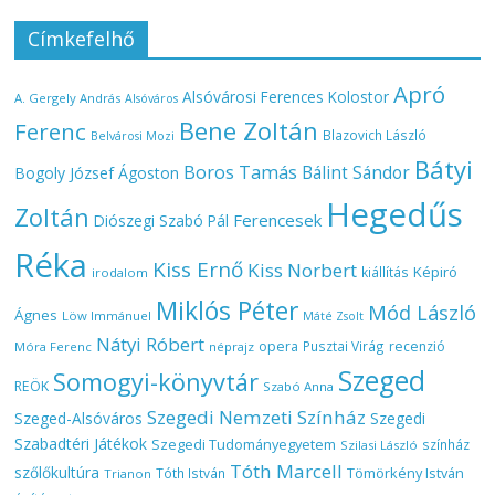
Címkefelhő
Apró
Alsóvárosi Ferences Kolostor
A. Gergely András
Alsóváros
Bene Zoltán
Ferenc
Blazovich László
Belvárosi Mozi
Bátyi
Boros Tamás
Bálint Sándor
Bogoly József Ágoston
Hegedűs
Zoltán
Ferencesek
Diószegi Szabó Pál
Réka
Kiss Ernő
Kiss Norbert
Képiró
kiállítás
irodalom
Miklós Péter
Mód László
Ágnes
Löw Immánuel
Máté Zsolt
Nátyi Róbert
opera
Pusztai Virág
recenzió
Móra Ferenc
néprajz
Szeged
Somogyi-könyvtár
REÖK
Szabó Anna
Szegedi Nemzeti Színház
Szeged-Alsóváros
Szegedi
Szabadtéri Játékok
Szegedi Tudományegyetem
színház
Szilasi László
Tóth Marcell
szőlőkultúra
Tömörkény István
Tóth István
Trianon