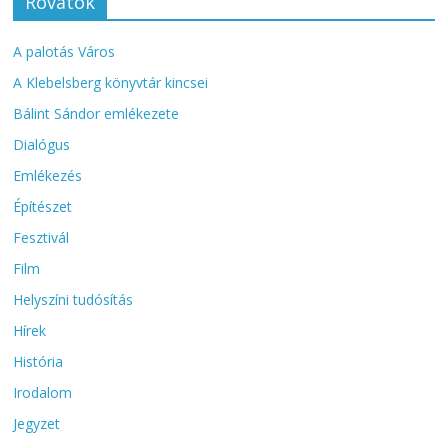
Rovatok
A palotás Város
A Klebelsberg könyvtár kincsei
Bálint Sándor emlékezete
Dialógus
Emlékezés
Építészet
Fesztivál
Film
Helyszíni tudósítás
Hírek
História
Irodalom
Jegyzet