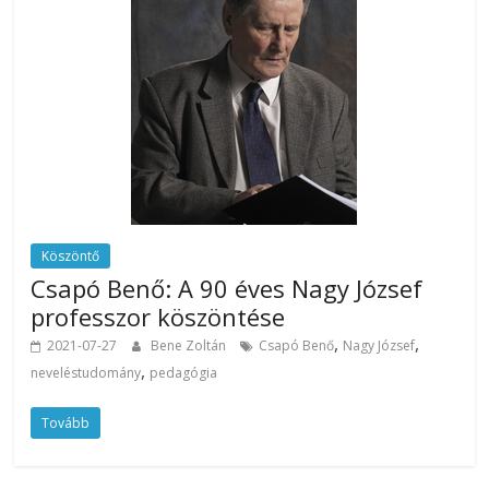
Köszöntő
Csapó Benő: A 90 éves Nagy József
professzor köszöntése
,
,
2021-07-27
Bene Zoltán
Csapó Benő
Nagy József
,
neveléstudomány
pedagógia
Tovább