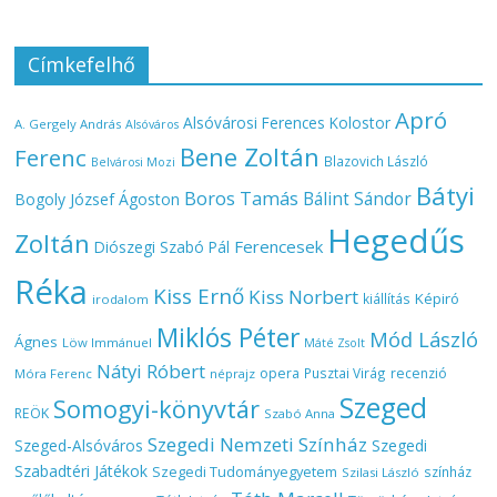
Címkefelhő
Apró
Alsóvárosi Ferences Kolostor
A. Gergely András
Alsóváros
Bene Zoltán
Ferenc
Blazovich László
Belvárosi Mozi
Bátyi
Boros Tamás
Bálint Sándor
Bogoly József Ágoston
Hegedűs
Zoltán
Ferencesek
Diószegi Szabó Pál
Réka
Kiss Ernő
Kiss Norbert
Képiró
kiállítás
irodalom
Miklós Péter
Mód László
Ágnes
Löw Immánuel
Máté Zsolt
Nátyi Róbert
opera
Pusztai Virág
recenzió
Móra Ferenc
néprajz
Szeged
Somogyi-könyvtár
REÖK
Szabó Anna
Szegedi Nemzeti Színház
Szeged-Alsóváros
Szegedi
Szabadtéri Játékok
Szegedi Tudományegyetem
színház
Szilasi László