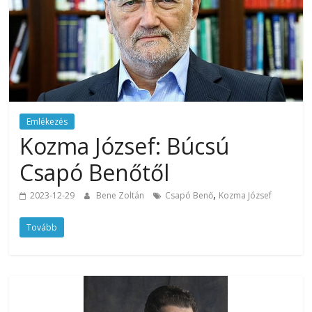
Emlékezés
Kozma József: Búcsú
Csapó Benőtől
,
2023-12-29
Bene Zoltán
Csapó Benő
Kozma József
Tovább