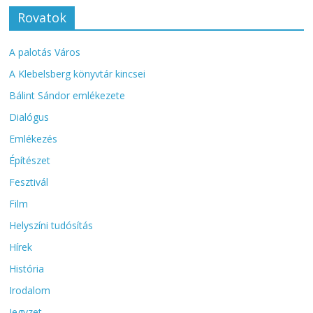
Rovatok
A palotás Város
A Klebelsberg könyvtár kincsei
Bálint Sándor emlékezete
Dialógus
Emlékezés
Építészet
Fesztivál
Film
Helyszíni tudósítás
Hírek
História
Irodalom
Jegyzet