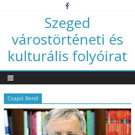
Szeged
várostörténeti és
kulturális folyóirat
Csapó Benő