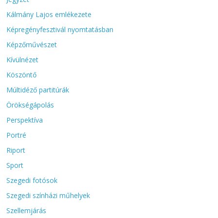
Kálmány Lajos emlékezete
Képregényfesztivál nyomtatásban
Képzőművészet
Kívülnézet
Köszöntő
Múltidéző partitúrák
Örökségápolás
Perspektíva
Portré
Riport
Sport
Szegedi fotósok
Szegedi színházi műhelyek
Szellemjárás