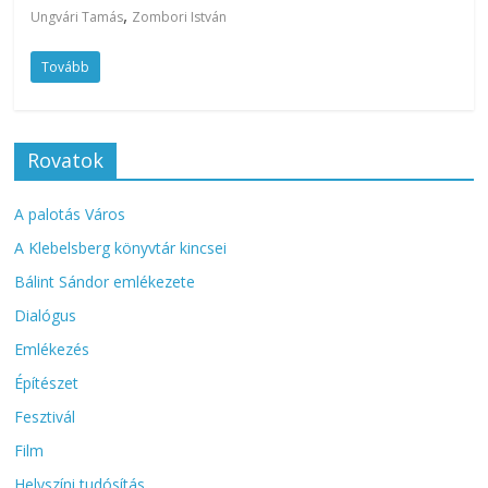
,
Ungvári Tamás
Zombori István
Tovább
Rovatok
A palotás Város
A Klebelsberg könyvtár kincsei
Bálint Sándor emlékezete
Dialógus
Emlékezés
Építészet
Fesztivál
Film
Helyszíni tudósítás