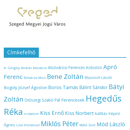
Címkefelhő
Apró
Alsóvárosi Ferences Kolostor
A. Gergely András
Alsóváros
Bene Zoltán
Ferenc
Blazovich László
Belvárosi Mozi
Bátyi
Boros Tamás
Bálint Sándor
Bogoly József Ágoston
Hegedűs
Zoltán
Ferencesek
Diószegi Szabó Pál
Réka
Kiss Ernő
Kiss Norbert
Képiró
kiállítás
irodalom
Miklós Péter
Mód László
Ágnes
Löw Immánuel
Máté Zsolt