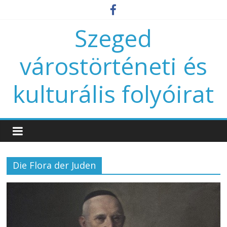
Szeged
várostörténeti és
kulturális folyóirat
Die Flora der Juden