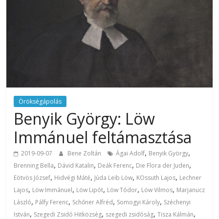
Örökségápolás
Benyik György: Löw
Immánuel feltámasztása
,
,
2019-09-07
Bene Zoltán
Ágai Adolf
Benyik György
,
,
,
,
Brenning Bella
Dávid Katalin
Deák Ferenc
Die Flora der Juden
,
,
,
,
Eötvös József
Hidvégi Máté
Júda Leib Löw
KOssuth Lajos
Lechner
,
,
,
,
,
Lajos
Löw Immánuel
Löw Lipót
Löw Tódor
Löw Vilmos
Marjanucz
,
,
,
,
László
Pálfy Ferenc
Schőner Alfréd
Somogyi Károly
Széchenyi
,
,
,
,
István
Szegedi Zsidó Hitközség
szegedi zsidóság
Tisza Kálmán