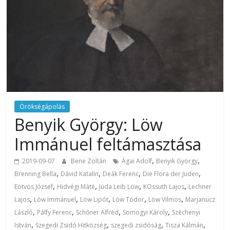
Örökségápolás
Benyik György: Löw
Immánuel feltámasztása
,
,
2019-09-07
Bene Zoltán
Ágai Adolf
Benyik György
,
,
,
,
Brenning Bella
Dávid Katalin
Deák Ferenc
Die Flora der Juden
,
,
,
,
Eötvös József
Hidvégi Máté
Júda Leib Löw
KOssuth Lajos
Lechner
,
,
,
,
,
Lajos
Löw Immánuel
Löw Lipót
Löw Tódor
Löw Vilmos
Marjanucz
,
,
,
,
László
Pálfy Ferenc
Schőner Alfréd
Somogyi Károly
Széchenyi
,
,
,
,
István
Szegedi Zsidó Hitközség
szegedi zsidóság
Tisza Kálmán