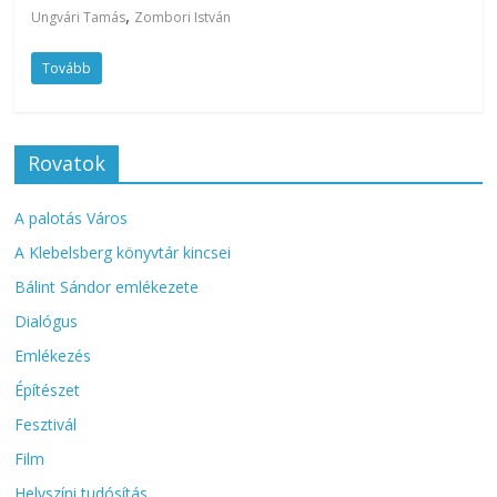
,
Ungvári Tamás
Zombori István
Tovább
Rovatok
A palotás Város
A Klebelsberg könyvtár kincsei
Bálint Sándor emlékezete
Dialógus
Emlékezés
Építészet
Fesztivál
Film
Helyszíni tudósítás