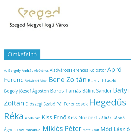
Címkefelhő
Apró
Alsóvárosi Ferences Kolostor
A. Gergely András
Alsóváros
Bene Zoltán
Ferenc
Blazovich László
Belvárosi Mozi
Bátyi
Boros Tamás
Bálint Sándor
Bogoly József Ágoston
Hegedűs
Zoltán
Ferencesek
Diószegi Szabó Pál
Réka
Kiss Ernő
Kiss Norbert
Képiró
kiállítás
irodalom
Miklós Péter
Mód László
Ágnes
Löw Immánuel
Máté Zsolt