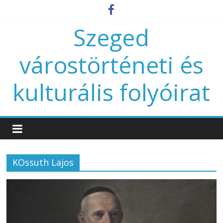
Szeged
várostörténeti és
kulturális folyóirat
KOssuth Lajos