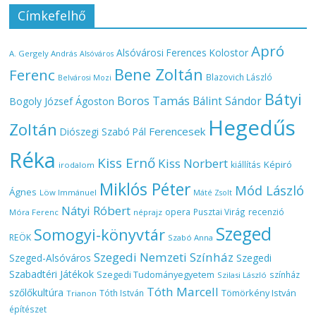
Címkefelhő
Apró
Alsóvárosi Ferences Kolostor
A. Gergely András
Alsóváros
Bene Zoltán
Ferenc
Blazovich László
Belvárosi Mozi
Bátyi
Boros Tamás
Bálint Sándor
Bogoly József Ágoston
Hegedűs
Zoltán
Ferencesek
Diószegi Szabó Pál
Réka
Kiss Ernő
Kiss Norbert
Képiró
kiállítás
irodalom
Miklós Péter
Mód László
Ágnes
Löw Immánuel
Máté Zsolt
Nátyi Róbert
opera
Pusztai Virág
recenzió
Móra Ferenc
néprajz
Szeged
Somogyi-könyvtár
REÖK
Szabó Anna
Szegedi Nemzeti Színház
Szeged-Alsóváros
Szegedi
Szabadtéri Játékok
Szegedi Tudományegyetem
színház
Szilasi László
Tóth Marcell
szőlőkultúra
Tömörkény István
Tóth István
Trianon
építészet