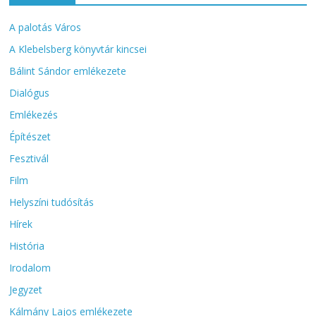
A palotás Város
A Klebelsberg könyvtár kincsei
Bálint Sándor emlékezete
Dialógus
Emlékezés
Építészet
Fesztivál
Film
Helyszíni tudósítás
Hírek
História
Irodalom
Jegyzet
Kálmány Lajos emlékezete