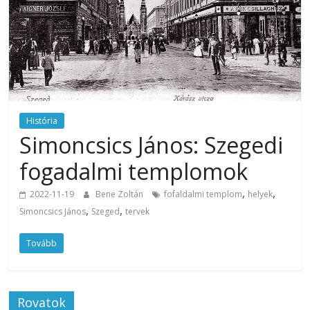
História
Simoncsics János: Szegedi
fogadalmi templomok
,
,
2022-11-19
Bene Zoltán
fofaldalmi templom
helyek
,
,
Simoncsics János
Szeged
tervek
Tovább
Rovatok