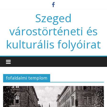
Szeged
várostörténeti és
kulturális folyóirat
fofaldalmi templom