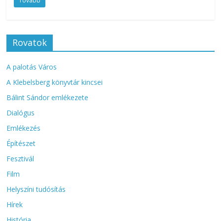
Tovább
Rovatok
A palotás Város
A Klebelsberg könyvtár kincsei
Bálint Sándor emlékezete
Dialógus
Emlékezés
Építészet
Fesztivál
Film
Helyszíni tudósítás
Hírek
História