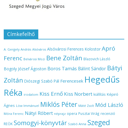
Címkefelhő
Apró
Alsóvárosi Ferences Kolostor
A. Gergely András
Alsóváros
Bene Zoltán
Ferenc
Blazovich László
Belvárosi Mozi
Bátyi
Boros Tamás
Bálint Sándor
Bogoly József Ágoston
Hegedűs
Zoltán
Ferencesek
Diószegi Szabó Pál
Réka
Kiss Ernő
Kiss Norbert
Képiró
kiállítás
irodalom
Miklós Péter
Mód László
Ágnes
Löw Immánuel
Máté Zsolt
Nátyi Róbert
opera
Pusztai Virág
recenzió
Móra Ferenc
néprajz
Szeged
Somogyi-könyvtár
REÖK
Szabó Anna