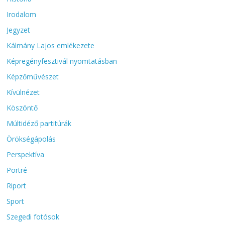
Irodalom
Jegyzet
Kálmány Lajos emlékezete
Képregényfesztivál nyomtatásban
Képzőművészet
Kívülnézet
Köszöntő
Múltidéző partitúrák
Örökségápolás
Perspektíva
Portré
Riport
Sport
Szegedi fotósok