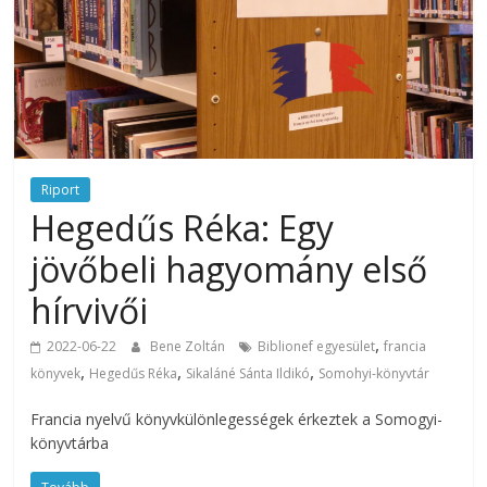
Riport
Hegedűs Réka: Egy
jövőbeli hagyomány első
hírvivői
,
2022-06-22
Bene Zoltán
Biblionef egyesület
francia
,
,
,
könyvek
Hegedűs Réka
Sikaláné Sánta Ildikó
Somohyi-könyvtár
Francia nyelvű könyvkülönlegességek érkeztek a Somogyi-
könyvtárba