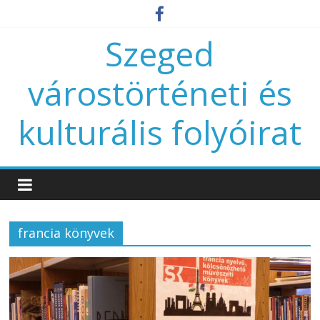
Szeged
várostörténeti és
kulturális folyóirat
francia könyvek