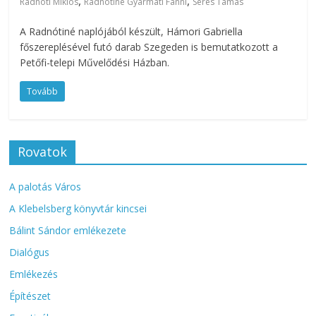
,
,
Radnóti Miklós
Radnótiné Gyarmati Fanni
Seres Tamás
A Radnótiné naplójából készült, Hámori Gabriella
főszereplésével futó darab Szegeden is bemutatkozott a
Petőfi-telepi Művelődési Házban.
Tovább
Rovatok
A palotás Város
A Klebelsberg könyvtár kincsei
Bálint Sándor emlékezete
Dialógus
Emlékezés
Építészet