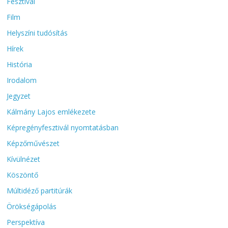
Fesztivál
Film
Helyszíni tudósítás
Hírek
História
Irodalom
Jegyzet
Kálmány Lajos emlékezete
Képregényfesztivál nyomtatásban
Képzőművészet
Kívülnézet
Köszöntő
Múltidéző partitúrák
Örökségápolás
Perspektíva