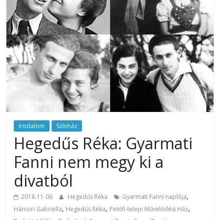
Irodalom
Színház
Hegedűs Réka: Gyarmati
Fanni nem megy ki a
divatból
,
2018-11-06
Hegedűs Réka
Gyarmati Fanni naplója
,
,
,
Hámori Gabriella
Hegedűs Réka
Petőfi-telepi Művelődési Ház