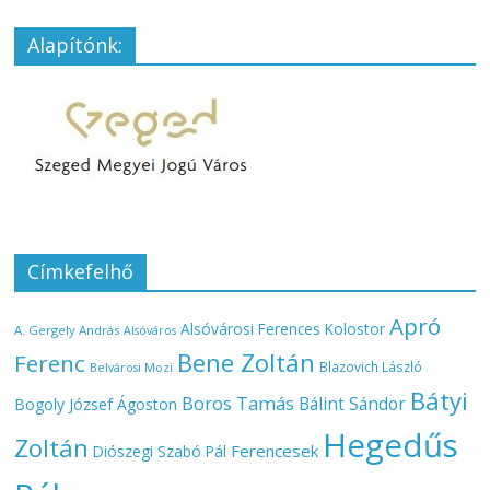
Alapítónk:
Címkefelhő
Apró
Alsóvárosi Ferences Kolostor
A. Gergely András
Alsóváros
Bene Zoltán
Ferenc
Blazovich László
Belvárosi Mozi
Bátyi
Boros Tamás
Bálint Sándor
Bogoly József Ágoston
Hegedűs
Zoltán
Ferencesek
Diószegi Szabó Pál