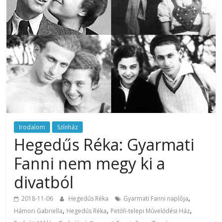
Irodalom
Színház
Hegedűs Réka: Gyarmati
Fanni nem megy ki a
divatból
,
2018-11-06
Hegedűs Réka
Gyarmati Fanni naplója
,
,
,
Hámori Gabriella
Hegedűs Réka
Petőfi-telepi Művelődési Ház