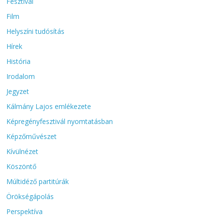
Fesztivál
Film
Helyszíni tudósítás
Hírek
História
Irodalom
Jegyzet
Kálmány Lajos emlékezete
Képregényfesztivál nyomtatásban
Képzőművészet
Kívülnézet
Köszöntő
Múltidéző partitúrák
Örökségápolás
Perspektíva