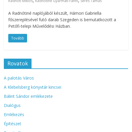
,
,
Radnóti Miklós
Radnótiné Gyarmati Fanni
Seres Tamás
A Radnótiné naplójából készült, Hámori Gabriella
főszereplésével futó darab Szegeden is bemutatkozott a
Petőfi-telepi Művelődési Házban.
Tovább
Rovatok
A palotás Város
A Klebelsberg könyvtár kincsei
Bálint Sándor emlékezete
Dialógus
Emlékezés
Építészet