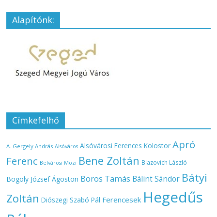
Alapítónk:
Címkefelhő
Apró
Alsóvárosi Ferences Kolostor
A. Gergely András
Alsóváros
Bene Zoltán
Ferenc
Blazovich László
Belvárosi Mozi
Bátyi
Boros Tamás
Bálint Sándor
Bogoly József Ágoston
Hegedűs
Zoltán
Ferencesek
Diószegi Szabó Pál