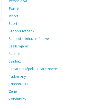
Perspektíva
Portré
Riport
Sport
Szegedi fotósok
Szegedi színházi műhelyek
Szellemjárás
Szemle
Színház
Tiszai életképek, tiszai emberek
Tudomány
Trianon 100
Zene
Zoltánfy75