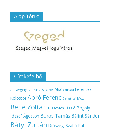
Alapítónk:
Címkefelhő
Alsóvárosi Ferences
A. Gergely András
Alsóváros
Apró Ferenc
Kolostor
Belvárosi Mozi
Bene Zoltán
Bogoly
Blazovich László
Boros Tamás
Bálint Sándor
József Ágoston
Bátyi Zoltán
Diószegi Szabó Pál