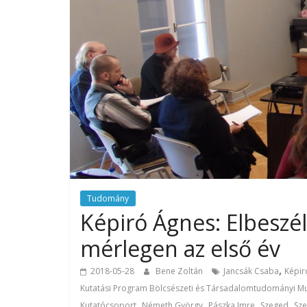
Tudomány
Képiró Ágnes: Elbeszél
mérlegen az első év
,
2018-05-28
Bene Zoltán
Jancsák Csaba
Képir
Kutatási Program Bölcsészeti és Társadalomtudományi M
,
,
,
,
Kutatócsoport
Németh György
Pászka Imre
Szeged
Sze