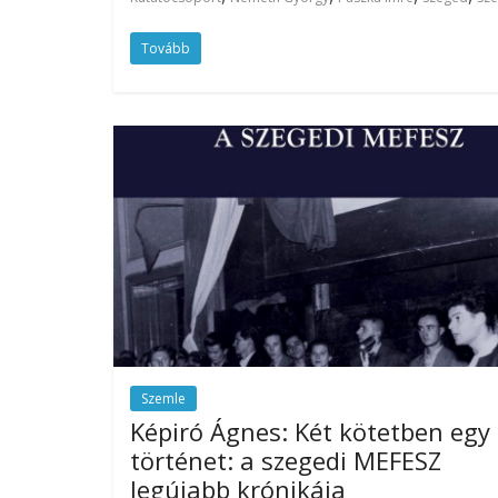
Tovább
Szemle
Képiró Ágnes: Két kötetben egy
történet: a szegedi MEFESZ
legújabb krónikája