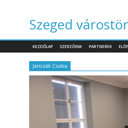
Szeged várostört
KEZDŐLAP
SZERZŐINK
PARTNEREK
ELŐF
Jancsák Csaba