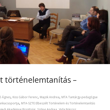
t történelemtanítás –
,
,
,
ó Ágnes
Kiss Gábor Ferenc
Majzik Andrea
MTA Tantárgy-pedagógiai
,
unkacsoportja
MTA-SZTE Elbeszélt Történelem és Történelemtanítás
,
,
gedi Akadémiai Bizottság
Szőnyi Andrea
Vida Nárcisz