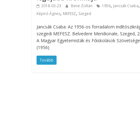
,
,
2018-03-23
Bene Zoltán
1956
Jancsák Csaba
,
,
Képiró Ágnes
MEFESZ
Szeged
Jancsák Csaba: Az 1956-os forradalom indítószikráj
szegedi MEFESZ. Belvedere Meridionale, Szeged, 2
A Magyar Egyetemisták és Főiskolások Szövetsége
(1956)
Tovább