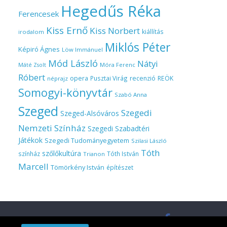
Hegedűs Réka
Ferencesek
Kiss Ernő
Kiss Norbert
kiállítás
irodalom
Miklós Péter
Képiró Ágnes
Löw Immánuel
Mód László
Nátyi
Móra Ferenc
Máté Zsolt
Róbert
opera
Pusztai Virág
recenzió
REÖK
néprajz
Somogyi-könyvtár
Szabó Anna
Szeged
Szegedi
Szeged-Alsóváros
Nemzeti Színház
Szegedi Szabadtéri
Játékok
Szegedi Tudományegyetem
Szilasi László
Tóth
szőlőkultúra
színház
Tóth István
Trianon
Marcell
Tömörkény István
építészet