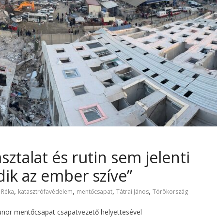
ztalat és rutin sem jelenti
ik az ember szíve”
,
,
,
,
 Réka
katasztrófavédelem
mentőcsapat
Tátrai János
Törökország
Hunor mentőcsapat csapatvezető helyettesével