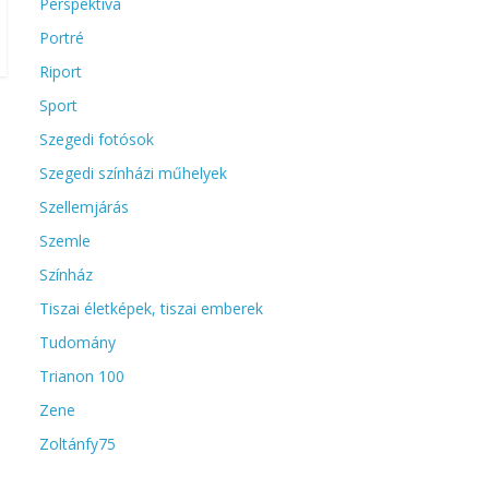
Perspektíva
Portré
Riport
Sport
Szegedi fotósok
Szegedi színházi műhelyek
Szellemjárás
Szemle
Színház
Tiszai életképek, tiszai emberek
Tudomány
Trianon 100
Zene
Zoltánfy75