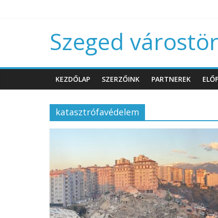
Szeged várostört
KEZDŐLAP
SZERZŐINK
PARTNEREK
ELŐF
katasztrófavédelem