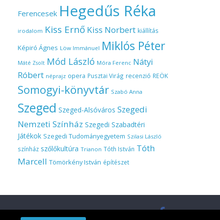
Hegedűs Réka
Ferencesek
Kiss Ernő
Kiss Norbert
kiállítás
irodalom
Miklós Péter
Képiró Ágnes
Löw Immánuel
Mód László
Nátyi
Móra Ferenc
Máté Zsolt
Róbert
opera
Pusztai Virág
recenzió
REÖK
néprajz
Somogyi-könyvtár
Szabó Anna
Szeged
Szegedi
Szeged-Alsóváros
Nemzeti Színház
Szegedi Szabadtéri
Játékok
Szegedi Tudományegyetem
Szilasi László
Tóth
szőlőkultúra
színház
Tóth István
Trianon
Marcell
Tömörkény István
építészet