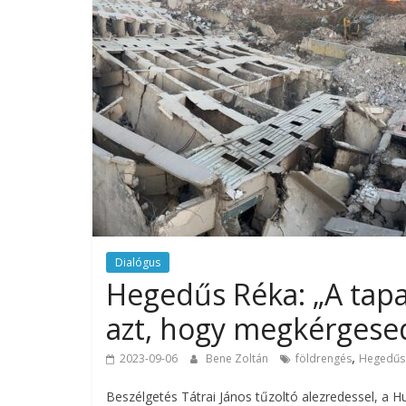
Dialógus
Hegedűs Réka: „A tapas
azt, hogy megkérgesed
,
2023-09-06
Bene Zoltán
földrengés
Hegedűs
Beszélgetés Tátrai János tűzoltó alezredessel, a 