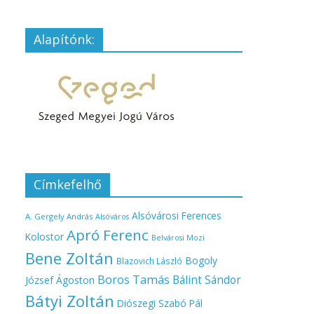
Alapítónk:
Címkefelhő
Alsóvárosi Ferences
A. Gergely András
Alsóváros
Apró Ferenc
Kolostor
Belvárosi Mozi
Bene Zoltán
Bogoly
Blazovich László
Boros Tamás
Bálint Sándor
József Ágoston
Bátyi Zoltán
Diószegi Szabó Pál