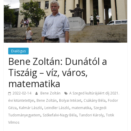
Dialógus
Bene Zoltán: Dunától a
Tiszáig – víz, város,
matematika
2022-02-14
Bene Zoltán
A Szeged kultúrájáért díj 2021.
,
,
,
,
évi kitüntetettjei
Bene Zoltán
Bolyai Intézet
Csákány Béla
Fodor
,
,
,
,
Géza
Kalmár László
Leindler László
matematika
Szegedi
,
,
,
Tudományegyetem
Szőkefalvi-Nagy Béla
Tandori Károly
Totik
Vilmos