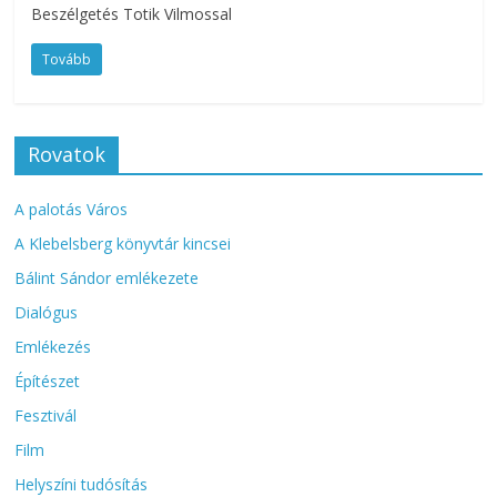
Beszélgetés Totik Vilmossal
Tovább
Rovatok
A palotás Város
A Klebelsberg könyvtár kincsei
Bálint Sándor emlékezete
Dialógus
Emlékezés
Építészet
Fesztivál
Film
Helyszíni tudósítás