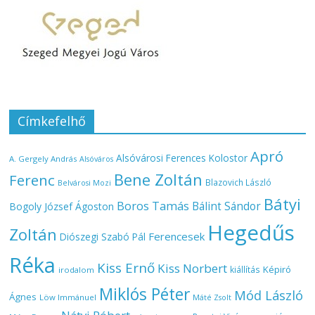
Címkefelhő
Apró
Alsóvárosi Ferences Kolostor
A. Gergely András
Alsóváros
Bene Zoltán
Ferenc
Blazovich László
Belvárosi Mozi
Bátyi
Boros Tamás
Bálint Sándor
Bogoly József Ágoston
Hegedűs
Zoltán
Ferencesek
Diószegi Szabó Pál
Réka
Kiss Ernő
Kiss Norbert
Képiró
kiállítás
irodalom
Miklós Péter
Mód László
Ágnes
Löw Immánuel
Máté Zsolt