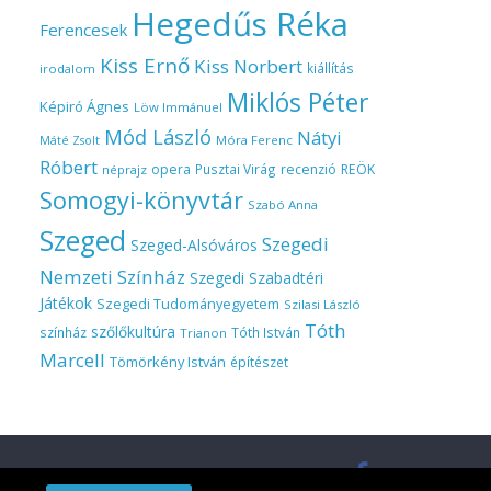
Hegedűs Réka
Ferencesek
Kiss Ernő
Kiss Norbert
kiállítás
irodalom
Miklós Péter
Képiró Ágnes
Löw Immánuel
Mód László
Nátyi
Móra Ferenc
Máté Zsolt
Róbert
opera
Pusztai Virág
recenzió
REÖK
néprajz
Somogyi-könyvtár
Szabó Anna
Szeged
Szegedi
Szeged-Alsóváros
Nemzeti Színház
Szegedi Szabadtéri
Játékok
Szegedi Tudományegyetem
Szilasi László
Tóth
szőlőkultúra
színház
Tóth István
Trianon
Marcell
Tömörkény István
építészet