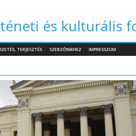
éneti és kulturális f
IZETÉS, TERJESZTÉS
SZERZŐINKHEZ
IMPRESSZUM