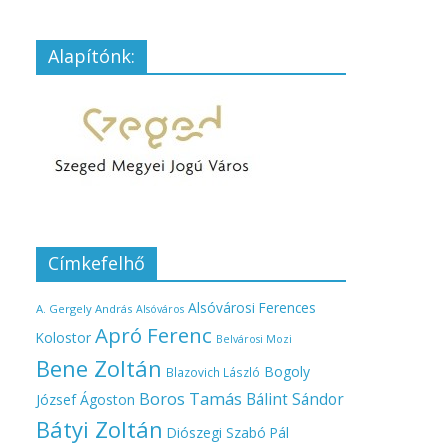
Alapítónk:
Címkefelhő
Alsóvárosi Ferences
A. Gergely András
Alsóváros
Apró Ferenc
Kolostor
Belvárosi Mozi
Bene Zoltán
Bogoly
Blazovich László
Boros Tamás
Bálint Sándor
József Ágoston
Bátyi Zoltán
Diószegi Szabó Pál