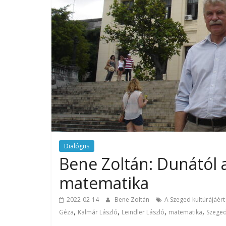
Dialógus
Bene Zoltán: Dunától a 
matematika
2022-02-14
Bene Zoltán
A Szeged kultúrájáért d
,
,
,
,
Géza
Kalmár László
Leindler László
matematika
Szege