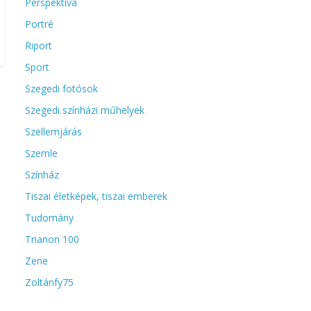
Perspektíva
Portré
Riport
Sport
Szegedi fotósok
Szegedi színházi műhelyek
Szellemjárás
Szemle
Színház
Tiszai életképek, tiszai emberek
Tudomány
Trianon 100
Zene
Zoltánfy75