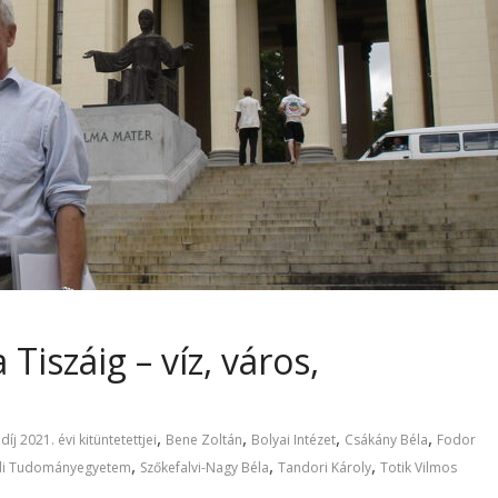
Tiszáig – víz, város,
,
,
,
,
íj 2021. évi kitüntetettjei
Bene Zoltán
Bolyai Intézet
Csákány Béla
Fodor
,
,
,
di Tudományegyetem
Szőkefalvi-Nagy Béla
Tandori Károly
Totik Vilmos