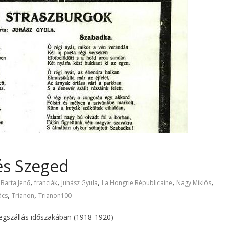
és Szeged
,
,
,
,
,
,
Barta Jenő
franciák
Juhász Gyula
La Hongrie Républicaine
Nagy Miklós
,
,
ács
Trianon
Trianon100
 megszállás időszakában (1918-1920)