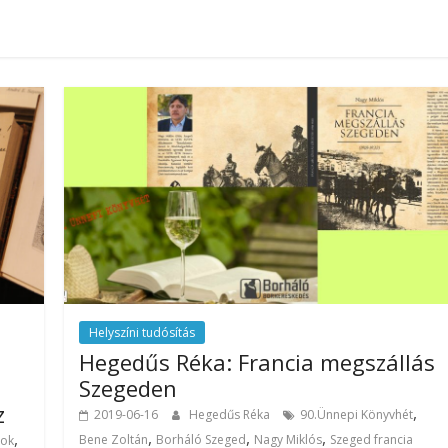
Helyszíni tudósítás
Hegedűs Réka: Francia megszállás
Szegeden
z
,
2019-06-16
Hegedűs Réka
90.Ünnepi Könyvhét
,
,
,
,
Bene Zoltán
Borháló Szeged
Nagy Miklós
Szeged francia
nok