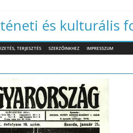
éneti és kulturális f
IZETÉS, TERJESZTÉS
SZERZŐINKHEZ
IMPRESSZUM