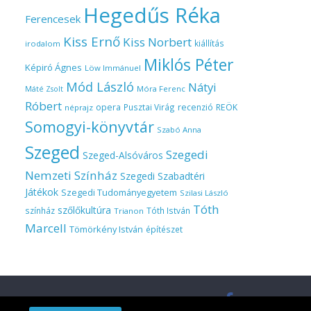
Hegedűs Réka
Ferencesek
Kiss Ernő
Kiss Norbert
kiállítás
irodalom
Miklós Péter
Képiró Ágnes
Löw Immánuel
Mód László
Nátyi
Móra Ferenc
Máté Zsolt
Róbert
opera
Pusztai Virág
recenzió
REÖK
néprajz
Somogyi-könyvtár
Szabó Anna
Szeged
Szegedi
Szeged-Alsóváros
Nemzeti Színház
Szegedi Szabadtéri
Játékok
Szegedi Tudományegyetem
Szilasi László
Tóth
szőlőkultúra
színház
Tóth István
Trianon
Marcell
Tömörkény István
építészet