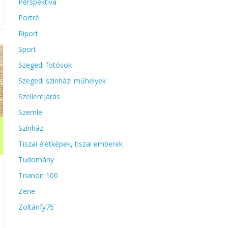
Perspektíva
Portré
Riport
Sport
Szegedi fotósok
Szegedi színházi műhelyek
Szellemjárás
Szemle
Színház
Tiszai életképek, tiszai emberek
Tudomány
Trianon 100
Zene
Zoltánfy75