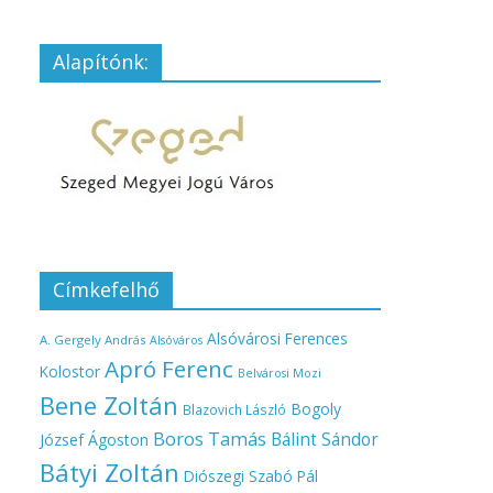
Alapítónk:
Címkefelhő
Alsóvárosi Ferences
A. Gergely András
Alsóváros
Apró Ferenc
Kolostor
Belvárosi Mozi
Bene Zoltán
Bogoly
Blazovich László
Boros Tamás
Bálint Sándor
József Ágoston
Bátyi Zoltán
Diószegi Szabó Pál