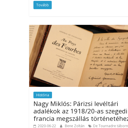
Tovább
História
Nagy Miklós: Párizsi levéltári
adalékok az 1918/20-as szegedi
francia megszállás történetéhe
2020-06-22
Bene Zoltán
De Tournadre tábor