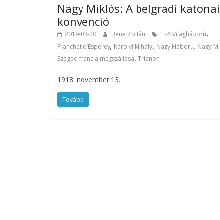
Nagy Miklós: A belgrádi katonai
konvenció
,
2019-03-20
Bene Zoltán
Első Világháború
,
,
,
Franchet d’Esperey
Károlyi MIhály
Nagy Háború
Nagy Mi
,
Szeged francia megszállása
Trianon
1918. november 13.
Tovább