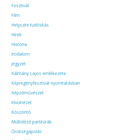
Fesztivál
Film
Helyszíni tudósítás
Hírek
História
Irodalom
Jegyzet
Kálmány Lajos emlékezete
Képregényfesztivál nyomtatásban
Képzőművészet
Kívülnézet
Köszöntő
Múltidéző partitúrák
Örökségápolás