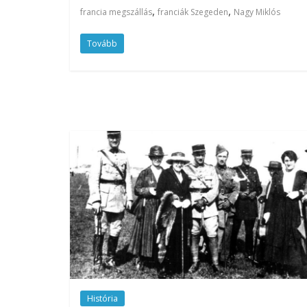
,
,
francia megszállás
franciák Szegeden
Nagy Miklós
Tovább
História