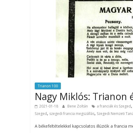
Trianon 100
Nagy Miklós: Trianon 
2021-01-18
Bene Zoltán
a franciák és Szeged
,
,
Szeged
szegedi francia megszállás
Szegedi Nemzeti Tan
A békefeltételekkel kapcsolatos illúziók a francia