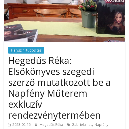
Helyszíni tudósítás
Hegedűs Réka:
Elsőkönyves szegedi
szerző mutatkozott be a
Napfény Műterem
exkluzív
rendezvénytermében
,
2023-02-15
Hegedűs Réka
Gabriela Iles
Napfény