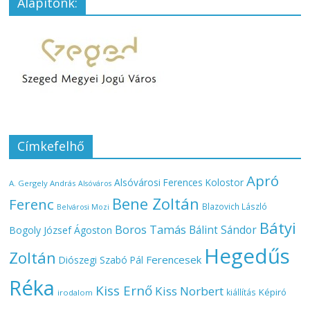
Alapítónk:
Címkefelhő
Apró
Alsóvárosi Ferences Kolostor
A. Gergely András
Alsóváros
Bene Zoltán
Ferenc
Blazovich László
Belvárosi Mozi
Bátyi
Boros Tamás
Bálint Sándor
Bogoly József Ágoston
Hegedűs
Zoltán
Ferencesek
Diószegi Szabó Pál
Réka
Kiss Ernő
Kiss Norbert
Képiró
kiállítás
irodalom