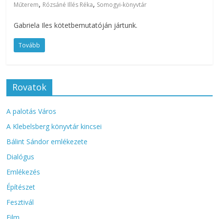
,
,
Műterem
Rózsáné Illés Réka
Somogyi-könyvtár
Gabriela Iles kötetbemutatóján jártunk.
Tovább
Rovatok
A palotás Város
A Klebelsberg könyvtár kincsei
Bálint Sándor emlékezete
Dialógus
Emlékezés
Építészet
Fesztivál
Film