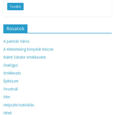
Tovább
Rovatok
A palotás Város
A Klebelsberg könyvtár kincsei
Bálint Sándor emlékezete
Dialógus
Emlékezés
Építészet
Fesztivál
Film
Helyszíni tudósítás
Hírek