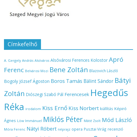
Címkefelhő
Apró
Alsóvárosi Ferences Kolostor
A. Gergely András
Alsóváros
Bene Zoltán
Ferenc
Blazovich László
Belvárosi Mozi
Bátyi
Boros Tamás
Bálint Sándor
Bogoly József Ágoston
Hegedűs
Zoltán
Ferencesek
Diószegi Szabó Pál
Réka
Kiss Ernő
Kiss Norbert
Képiró
kiállítás
irodalom
Miklós Péter
Mód László
Ágnes
Löw Immánuel
Máté Zsolt
Nátyi Róbert
opera
Pusztai Virág
recenzió
Móra Ferenc
néprajz