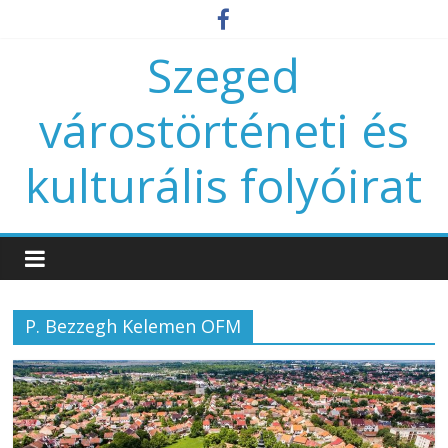
Szeged
várostörténeti és
kulturális folyóirat
P. Bezzegh Kelemen OFM