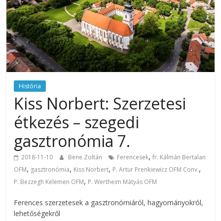
História
Kiss Norbert: Szerzetesi
étkezés – szegedi
gasztronómia 7.
,
2018-11-10
Bene Zoltán
Ferencesek
fr. Kálmán Bertalan
,
,
,
,
OFM
gasztronómia
Kiss Norbert
P. Artur Prenkiewicz OFM Conv.
,
P. Bezzegh Kelemen OFM
P. Wertheim Mátyás OFM
Ferences szerzetesek a gasztronómiáról, hagyományokról,
lehetőségekről