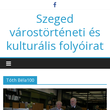
Szeged
várostörténeti és
kulturális folyóirat
Tóth Béla100