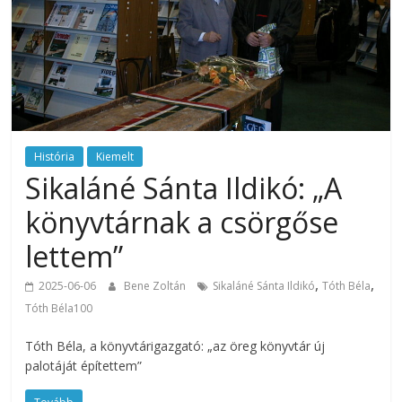
História
Kiemelt
Sikaláné Sánta Ildikó: „A
könyvtárnak a csörgőse
lettem”
,
,
2025-06-06
Bene Zoltán
Sikaláné Sánta Ildikó
Tóth Béla
Tóth Béla100
Tóth Béla, a könyvtárigazgató: „az öreg könyvtár új
palotáját építettem”