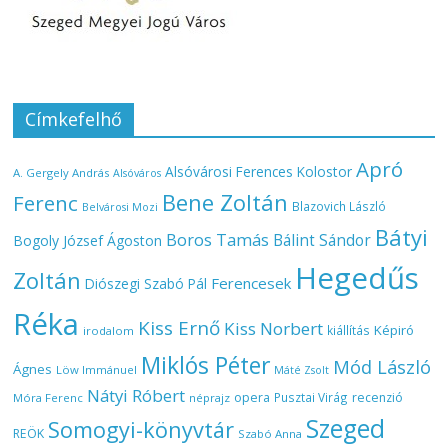
Címkefelhő
Apró
Alsóvárosi Ferences Kolostor
A. Gergely András
Alsóváros
Bene Zoltán
Ferenc
Blazovich László
Belvárosi Mozi
Bátyi
Boros Tamás
Bálint Sándor
Bogoly József Ágoston
Hegedűs
Zoltán
Ferencesek
Diószegi Szabó Pál
Réka
Kiss Ernő
Kiss Norbert
Képiró
kiállítás
irodalom
Miklós Péter
Mód László
Ágnes
Löw Immánuel
Máté Zsolt
Nátyi Róbert
opera
Pusztai Virág
recenzió
Móra Ferenc
néprajz
Szeged
Somogyi-könyvtár
REÖK
Szabó Anna