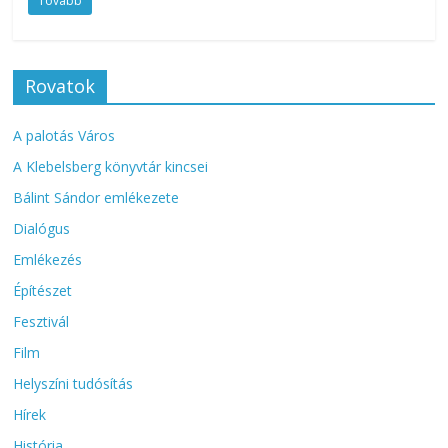
Tovább
Rovatok
A palotás Város
A Klebelsberg könyvtár kincsei
Bálint Sándor emlékezete
Dialógus
Emlékezés
Építészet
Fesztivál
Film
Helyszíni tudósítás
Hírek
História