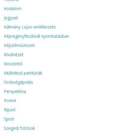
Irodalom
Jegyzet
Kálmány Lajos emlékezete
Képregényfesztivál nyomtatásban
Képzőművészet
Kívülnézet
Köszöntő
Múltidéző partitúrák
Örökségápolás
Perspektíva
Portré
Riport
Sport
Szegedi fotósok