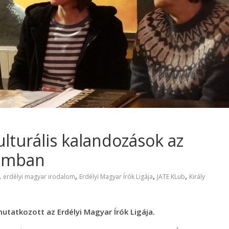
lturális kalandozások az
lomban
,
,
,
,
erdélyi magyar irodalom
Erdélyi Magyar Írók Ligája
JATE KLub
Király
utatkozott az Erdélyi Magyar Írók Ligája.