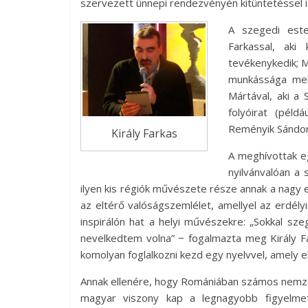
szervezett ünnepi rendezvényén kitüntetéssel i
A szegedi este
Farkassal, aki 
tevékenykedik; M
munkássága mell
Mártával, aki a 
folyóirat (pél
Reményik Sándor 
Király Farkas
A meghívottak e
nyilvánvalóan a 
ilyen kis régiók művészete része annak a nag
az eltérő valóságszemlélet, amellyel az erdély
inspirálón hat a helyi művészekre: „Sokkal 
nevelkedtem volna” − fogalmazta meg Király Fa
komolyan foglalkozni kezd egy nyelvvel, amely elt
Annak ellenére, hogy Romániában számos nemzet
magyar viszony kap a legnagyobb figyelmet