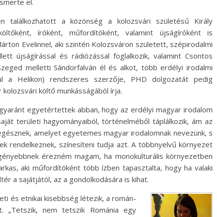
smerte el.
n találkozhatott a közönség a kolozsvári születésű Király
költőként, íróként, műfordítóként, valamint újságíróként is
árton Evelinnel, aki szintén Kolozsváron született, szépirodalmi
ett újságírással és rádiózással foglalkozik, valamint Csontos
Szeged melletti Sándorfalván él és alkot, több erdélyi irodalmi
dául a Helikon) rendszeres szerzője, PHD dolgozatát pedig
kolozsvári költő munkásságából írja.
gyaránt egyetértettek abban, hogy az erdélyi magyar irodalom
saját területi hagyományaiból, történelméből táplálkozik, ám az
y egésznek, amelyet egyetemes magyar irodalomnak nevezünk, s
iek rendelkeznek, színesíteni tudja azt. A többnyelvű környezet
szegényebbnek érezném magam, ha monokulturális környezetben
rkas, aki műfordítóként több ízben tapasztalta, hogy ha valaki
ér a sajátjától, az a gondolkodására is kihat.
i és etnikai kisebbség létezik, a román-
. „Tetszik, nem tetszik Románia egy