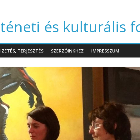
éneti és kulturális f
IZETÉS, TERJESZTÉS
SZERZŐINKHEZ
IMPRESSZUM