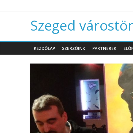
Szeged várostört
KEZDŐLAP
SZERZŐINK
PARTNEREK
ELŐF