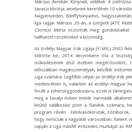
Március derekán
Könyvek, vidékek. A szélrózsa
tavaszi körútja, amelynek keretében 10 városb
Nagyenyeden, Bánffyhunyadon, Nagyszalontán,
liga tagjai. Március 20-án, a szegedi JATE Klu
Csontos Márta
osztották meg gondolataikat a
hallhatott részleteket a közönség.
Az Erdélyi Magyar Írók Ligája (E-MIL) 2002 febr
töltötte be, 2014 decembere óta a tiszts
működésének első évében megerősödött, ta
időszakban magánszemélyek, később intézmény
Liga számára. Legfőbb céljuk az erdélyi írók 
medencében is, valamint az erdélyi magyar 
fordít a tehetséggondozásra, ezzel is támogat
meg a tavalyi évben immár harmadik alkalom
kitűnő találkozási pont a fiatalok számára, 
program révén. Felolvasókörutak, írótáborok, 
hogy nemcsak a nagyobb városokban, hanem vidé
napján a Liga másfél évtizedes munkáját az RM