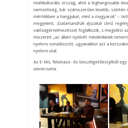
multikulturális ország, ahol a leghangosabb k
nemzetiség, bár számszerűen kisebb, szintén n
mértékben a hangjukat, mint a magyarok” – tet
megjelent,
Szalamandrák éjszakái
című regénye
valóságértelmezéssel foglalkozik, s megidézi azt
miszerint „az állam nyelvét mindenkinek ismerni
nyelvre vonatkozott, ugyanakkor azt a korszako
nyelvre utal.
Az E-MIL felolvasó- és beszélgetőestjéből egy s
univerzuma.