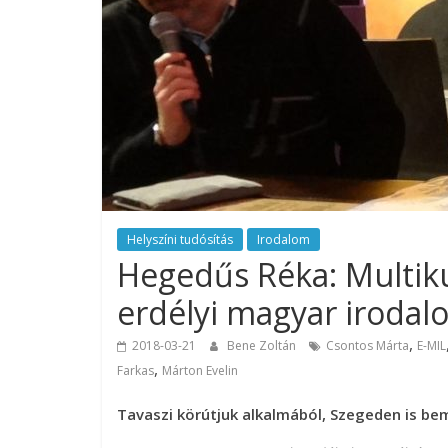
Helyszíni tudósítás
Irodalom
Hegedűs Réka: Multiku
erdélyi magyar iroda
,
2018-03-21
Bene Zoltán
Csontos Márta
E-MIL
,
Farkas
Márton Evelin
Tavaszi körútjuk alkalmából, Szegeden is bem