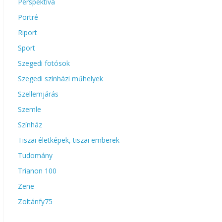
Perspektíva
Portré
Riport
Sport
Szegedi fotósok
Szegedi színházi műhelyek
Szellemjárás
Szemle
Színház
Tiszai életképek, tiszai emberek
Tudomány
Trianon 100
Zene
Zoltánfy75