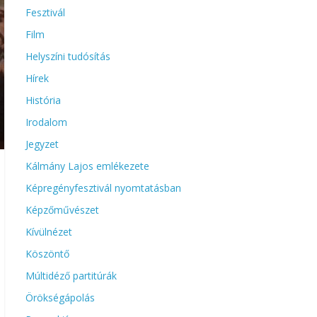
Fesztivál
Film
Helyszíni tudósítás
Hírek
História
Irodalom
Jegyzet
Kálmány Lajos emlékezete
Képregényfesztivál nyomtatásban
Képzőművészet
Kívülnézet
Köszöntő
Múltidéző partitúrák
Örökségápolás