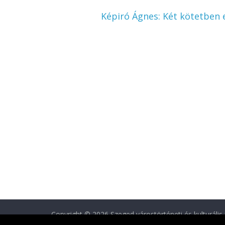
Képiró Ágnes: Két kötetben 
Copyright © 2026
Szeged várostörténeti és kulturális 
Theme: ColorMag by
ThemeGrill
. Powered by
WordPr