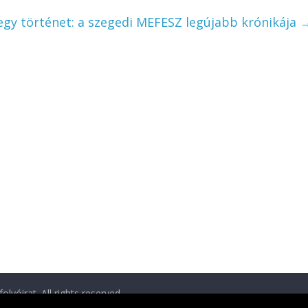
egy történet: a szegedi MEFESZ legújabb krónikája
folyóirat
. All rights reserved.
ess
.