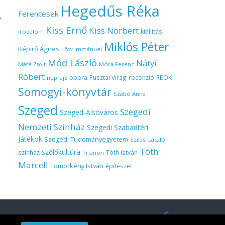
Hegedűs Réka
Ferencesek
→
Kiss Ernő
Kiss Norbert
kiállítás
irodalom
Miklós Péter
Képiró Ágnes
Löw Immánuel
Mód László
Nátyi
Móra Ferenc
Máté Zsolt
Róbert
opera
Pusztai Virág
recenzió
REÖK
néprajz
Somogyi-könyvtár
Szabó Anna
Szeged
Szegedi
Szeged-Alsóváros
Nemzeti Színház
Szegedi Szabadtéri
Játékok
Szegedi Tudományegyetem
Szilasi László
Tóth
szőlőkultúra
színház
Tóth István
Trianon
Marcell
Tömörkény István
építészet