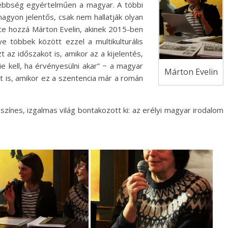
isebbség egyértelműen a magyar. A többi
agyon jelentős, csak nem hallatják olyan
te hozzá Márton Evelin, akinek 2015-ben
 többek között ezzel a multikulturális
 az időszakot is, amikor az a kijelentés,
e kell, ha érvényesülni akar” − a magyar
Márton Evelin
t is, amikor ez a szentencia már a román
zínes, izgalmas világ bontakozott ki: az erélyi magyar irodalom