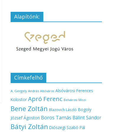
Alapítónk:
Címkefelhő
Alsóvárosi Ferences
A. Gergely András
Alsóváros
Apró Ferenc
Kolostor
Belvárosi Mozi
Bene Zoltán
Bogoly
Blazovich László
Boros Tamás
Bálint Sándor
József Ágoston
Bátyi Zoltán
Diószegi Szabó Pál