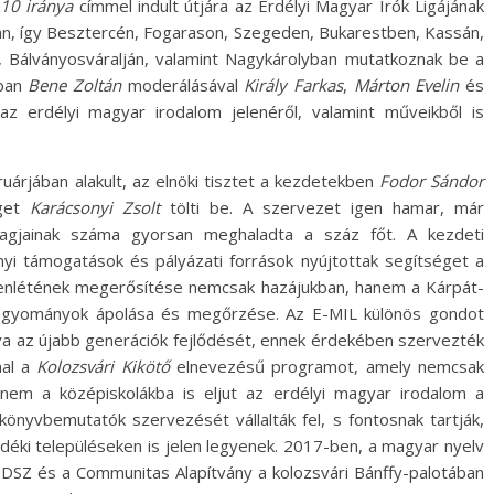
 10 iránya
címmel indult útjára az Erdélyi Magyar Írók Ligájának
an, így Besztercén, Fogarason, Szegeden, Bukarestben, Kassán,
 Bálványosváralján, valamint Nagykárolyban mutatkoznak be a
bban
Bene Zoltán
moderálásával
Király Farkas
,
Márton Evelin
és
z erdélyi magyar irodalom jelenéről, valamint műveikből is
uárjában alakult, az elnöki tisztet a kezdetekben
Fodor Sándor
éget
Karácsonyi Zsolt
tölti be. A szervezet igen hamar, már
gjainak száma gyorsan meghaladta a száz főt. A kezdeti
i támogatások és pályázati források nyújtottak segítséget a
jelenlétének megerősítése nemcsak hazájukban, hanem a Kárpát-
hagyományok ápolása és megőrzése. Az E-MIL különös gondot
va az újabb generációk fejlődését, ennek érdekében szervezték
mal a
Kolozsvári Kikötő
elnevezésű programot, amely nemcsak
hanem a középiskolákba is eljut az erdélyi magyar irodalom a
könyvbemutatók szervezését vállalták fel, s fontosnak tartják,
ki településeken is jelen legyenek. 2017-ben, a magyar nyelv
DSZ és a Communitas Alapítvány a kolozsvári Bánffy-palotában