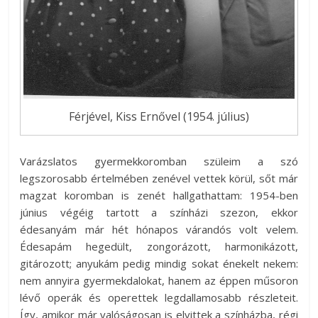
Férjével, Kiss Ernővel (1954. július)
Varázslatos gyermekkoromban szüleim a szó
legszorosabb értelmében zenével vettek körül, sőt már
magzat koromban is zenét hallgathattam: 1954-ben
június végéig tartott a színházi szezon, ekkor
édesanyám már hét hónapos várandós volt velem.
Édesapám hegedült, zongorázott, harmonikázott,
gitározott; anyukám pedig mindig sokat énekelt nekem:
nem annyira gyermekdalokat, hanem az éppen műsoron
lévő operák és operettek legdallamosabb részleteit.
Így, amikor már valóságosan is elvittek a színházba, régi