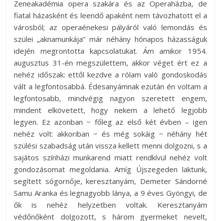
Zeneakadémia opera szakára és az Operaházba, de
fiatal házasként és leendő apaként nem távozhatott el a
városból; az operaénekesi pályáról való lemondás és
szülei „aknamunkája” már néhány hónapos házasságuk
idején megrontotta kapcsolatukat. Ám amikor 1954.
augusztus 31-én megszülettem, akkor véget ért ez a
nehéz időszak: ettől kezdve a rólam való gondoskodás
vált a legfontosabbá. Édesanyámnak ezután én voltam a
legfontosabb, mindvégig nagyon szeretett engem,
mindent elkövetett, hogy nekem a lehető legjobb
legyen. Ez azonban − főleg az első két évben – igen
nehéz volt: akkoriban − és még sokáig − néhány hét
szülési szabadság után vissza kellett menni dolgozni, s a
sajátos színházi munkarend miatt rendkívül nehéz volt
gondozásomat megoldania. Amíg Újszegeden laktunk,
segített sógornője, keresztanyám, Demeter Sándorné
Samu Aranka és legnagyobb lánya, a 9 éves Gyöngyi, de
ők is nehéz helyzetben voltak. Keresztanyám
védőnőként dolgozott, s három gyermeket nevelt,