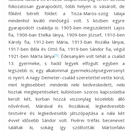
fokozatosan gyarapodott, több helyen is vásárolt, de
főként bérelt földet: a Tisza-Maros-szög talaja
mindenhol kiváló minőségű volt. S közben egyre
gyarapodott családja is: 1905-ben megszületett Lajos
fia, 1906-ban Etelka lánya, 1909-ben József, 1910-ben
Károly fia, 1912-ben Mária, 1913-ban Rozália lányai,
1917-ben Béla és Ottó fia, 1919-ben Sándor fia, végül
[5]
1921-ben Márta lánya
. Édesanyám volt tehát a család
13. gyermeke, s hadd legyek elfogult: egyben a
legszebb is; egy alkalommal gyermekszépségversenyt
is nyert. A nagy Demeter–család szeretettel vette körül,
mint legkisebbet: mindenki neki kedveskedett, neki
hoztak meglepetéseket; különösen szoros kapcsolatba
került két, korban hozzá viszonylag közelebb álló
nővérével, Máriával és Rozáliával, legkedvesebb
testvére és legkedvesebb játszópajtása a nála két
évvel idősebb Sándor volt. Fivérei tréfás becenevet
találtak ki, sokáig így szólították: Mártonfalvi