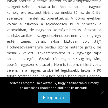
István operáit,
A három vándor
t és az
Aranykoporsó
t a
szegedi színház mutatta be. Mindez sokszor nagyon
komoly erőfeszítést kívánt az énekkartól is; de óriási
szériákban mentek az operettek is. A ’60-as években
voltak a csúcson a tájelőadások is, s nemcsak a
városokban, de nagyobb községekben is játszott a
színház: amikor a szegedi színházban nem volt egy-egy
estén zenés darab, akkor biztosan volt „táj”;
Hódmezővásárhelyre például szinte hetente jártak, de
menniük kellett Székesfehérvárra is – egy-egy tájra
sokszor az egész éjszaka ráment, s 1958-ig anyukám,
apukám egyszerre utazott. Nem is tudom, mi lett volna
velem, ha a négyes társbérlet legidősebb lakója, a 90
fölötti Szittner néni nem hoz össze bennünket Geschek
Jánosné Klári nénivel, egy rendkívül intelligens vajdasági
Kedves Látogató! Tájékoztatjuk, hogy a felhasználói élmény
német asszonnyal, aki fiatalon megözvegyült, s igen
fokozásának érdekében sütiket alkalmazunk.
alacsony özvegyi nyugdíja mellé éppen munkát keresett.
Elfogadom
Klári néni 66 évesen elvállalt engem, szerény összegért
és némi étkezésért; kilenc évig vigyázott rám,