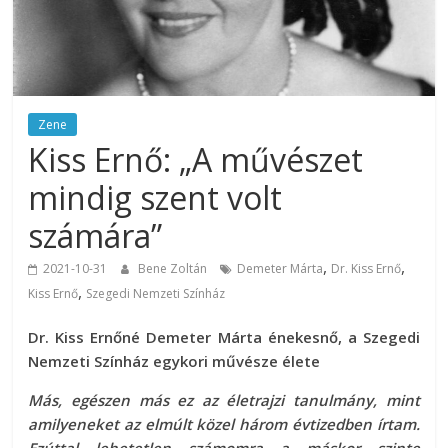
Zene
Kiss Ernő: „A művészet
mindig szent volt
számára”
,
,
2021-10-31
Bene Zoltán
Demeter Márta
Dr. Kiss Ernő
,
Kiss Ernő
Szegedi Nemzeti Színház
Dr. Kiss Ernőné Demeter Márta énekesnő,
a Szegedi
Nemzeti Színház egykori művésze élete
Más, egészen más ez az életrajzi tanulmány, mint
amilyeneket az elmúlt közel három évtizedben írtam.