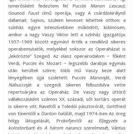
ismerősként fedeztem fel Puccini
Manon Lescaut
,
Gounod
Faust
című operája, vagy A csárdáskirálynő
dallamait. Sajnos, szüleim keveset lehettek otthon: a
színház egyre intenzívebben működött, különösen,
amikor a nagy Vaszy Viktor lett a színház igazgatója:
1957–1969 között egymást érték a rendkívül sikeres
operabemutatók, melyekkel sokszor az Operaházat is
„lekörözte” Szeged. Az olasz operairodalom − főként
Verdi, Puccini és Mozart − legszebb darabjai egymás
után kerültek színre; több mű Vaszy keze alatt
lényegében újjá született: Puccini
Manon
ját, Verdi
Nabucco
ját a szegedi sikeren felbuzdulva vette
repertoárjára az Operaház. De Vaszy nagy úttörő
vállalkozásként számos XX. századi, sőt kortárs operát
is sikerre vitt: Raveltől a Toledói pásztorórát, Gottfried
von Einemtől a
Danton halálá
t, majd 1974–ben Az öreg
hölgy látogatását, Prokofjevtől az
Eljegyzés a
kolostorban
t és
A három narancs szerelmesé
t, Vántus