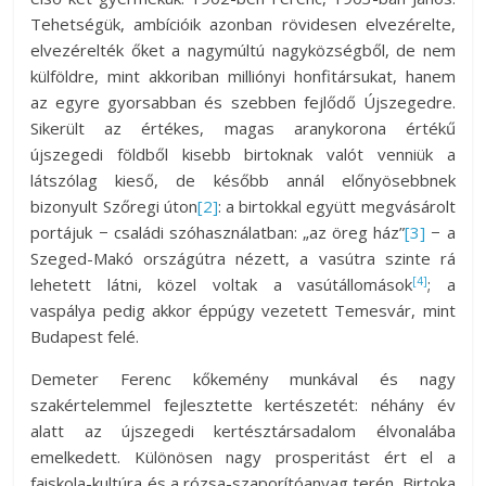
Tehetségük, ambícióik azonban rövidesen elvezérelte,
elvezérelték őket a nagymúltú nagyközségből, de nem
külföldre, mint akkoriban milliónyi honfitársukat, hanem
az egyre gyorsabban és szebben fejlődő Újszegedre.
Sikerült az értékes, magas aranykorona értékű
újszegedi földből kisebb birtoknak valót venniük a
látszólag kieső, de később annál előnyösebbnek
bizonyult Szőregi úton
[2]
: a birtokkal együtt megvásárolt
portájuk − családi szóhasználatban: „az öreg ház”
[3]
− a
Szeged-Makó országútra nézett, a vasútra szinte rá
[4]
lehetett látni, közel voltak a vasútállomások
; a
vaspálya pedig akkor éppúgy vezetett Temesvár, mint
Budapest felé.
Demeter Ferenc kőkemény munkával és nagy
szakértelemmel fejlesztette kertészetét: néhány év
alatt az újszegedi kertésztársadalom élvonalába
emelkedett. Különösen nagy prosperitást ért el a
faiskola-kultúra és a rózsa-szaporítóanyag terén. Birtoka