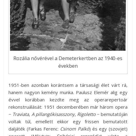
Rozália nővérével a Demeterkertben az 1940-es
években
1951-ben azonban korántsem a társasági élet várt rá,
hanem nagyon kemény munka. Paulusz Elemér alig egy
évvel korábban kezdte meg az operarepertoár
rekonstruálását: 1951 decemberében már három opera
−
Traviata
,
A pillangókisasszony
,
Rigoletto
− bemutatóján
voltak túl, emellett ekkor egy frissen bemutatott
daljáték (Farkas Ferenc:
Csinom Palkó
) és egy (szovjet)