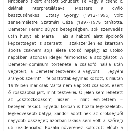
kirobbanó sikert aratott Schubert Te vagy a csend c.
dalának interpretálásával. Mestere a kiváló
basszusénekes, Littasy György (1912–1996) volt;
zeneelméletre Szatmári Géza (1897-1978 tanította.
Demeter Ferenc súlyos betegségben, sok szenvedés
után hunyt el; Márta − aki a háború alatt ápolónői
képzettséget is szerzett − szakszerűen és kitartóan
ápolta csaknem apja élete utolsó napjáig; az utolsó
napokban azonban idegei felmondták a szolgálatot. A
Demeter–domínium története a családfő halála után
végetért, a Demeter-testvérek a vagyont − „egyéni
arányok szerint” − felosztották egymás között, s miután
1949-ben már csak Márta nem alapított családot, ezért
ő rosszabbul járt, mint testvérei. Ő jelen sem lehetett
az „osztozkodáson”, hiszen − mint említettem −
betegen feküdt. Egyedül korban is hozzá legközelebbi,
legkedvesebb bátyja, Sándor adott neki az örökségből
nagyobb összeget; azonban lakása sem volt: a szőregi
úti rezidenciából Rozália nővéréhez költözött előbb a