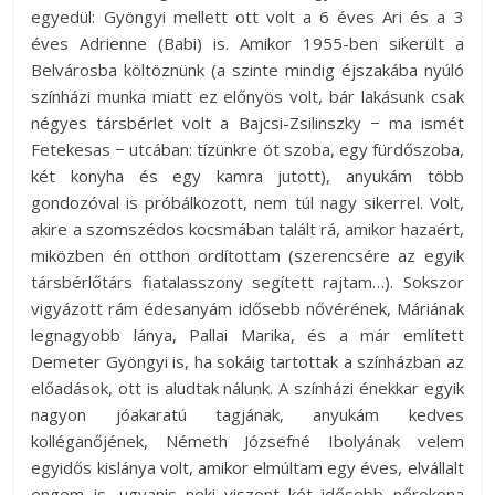
egyedül: Gyöngyi mellett ott volt a 6 éves Ari és a 3
éves Adrienne (Babi) is. Amikor 1955-ben sikerült a
Belvárosba költöznünk (a szinte mindig éjszakába nyúló
színházi munka miatt ez előnyös volt, bár lakásunk csak
négyes társbérlet volt a Bajcsi-Zsilinszky − ma ismét
Fetekesas − utcában: tízünkre öt szoba, egy fürdőszoba,
két konyha és egy kamra jutott), anyukám több
gondozóval is próbálkozott, nem túl nagy sikerrel. Volt,
akire a szomszédos kocsmában talált rá, amikor hazaért,
miközben én otthon ordítottam (szerencsére az egyik
társbérlőtárs fiatalasszony segített rajtam…). Sokszor
vigyázott rám édesanyám idősebb nővérének, Máriának
legnagyobb lánya, Pallai Marika, és a már említett
Demeter Gyöngyi is, ha sokáig tartottak a színházban az
előadások, ott is aludtak nálunk. A színházi énekkar egyik
nagyon jóakaratú tagjának, anyukám kedves
kolléganőjének, Németh Józsefné Ibolyának velem
egyidős kislánya volt, amikor elmúltam egy éves, elvállalt
engem is, ugyanis neki viszont két idősebb nőrokona