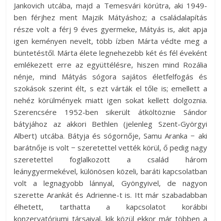
Jankovich utcába, majd a Temesvári körútra, aki 1949-
ben férjhez ment Majzik Mátyáshoz; a családalapítás
része volt a férj 9 éves gyermeke, Mátyás is, akit apja
igen keményen nevelt, több ízben Márta védte meg a
büntetéstől. Márta élete legnehezebb két és fél éveként
emlékezett erre az együttélésre, hiszen mind Rozália
nénje, mind Mátyás sógora sajátos életfelfogás és
szokások szerint élt, s ezt várták el tőle is; emellett a
nehéz körülmények miatt igen sokat kellett dolgoznia.
Szerencsére 1952-ben sikerült átköltöznie Sándor
bátyjához az akkori Bethlen (jelenleg Szent-Györgyi
Albert) utcába. Bátyja és sógornője, Samu Aranka − aki
barátnője is volt − szeretettel vették körül, ő pedig nagy
szeretettel foglalkozott a család három
leánygyermekével, különösen közeli, baráti kapcsolatban
volt a legnagyobb lánnyal, Gyöngyivel, de nagyon
szerette Arankát és Adrienne-t is. Itt már szabadabban
élhetett, tarthatta a kapcsolatot korábbi
konzervatóriumi társaival, kik közül ekkor már többen a