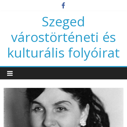
Szeged
várostörténeti és
kulturális folyóirat