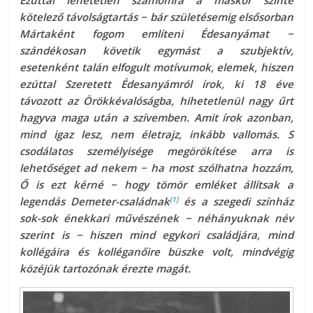
Ezúttal lehetetlen számomra a máskor szinte
kötelező távolságtartás − bár születésemig elsősorban
Mártaként fogom említeni Édesanyámat −
szándékosan követik egymást a szubjektív,
esetenként talán elfogult motívumok, elemek, hiszen
ezúttal Szeretett Édesanyámról írok, ki 18 éve
távozott az Örökkévalóságba, hihetetlenül nagy űrt
hagyva maga után a szívemben. Amit írok azonban,
mind igaz lesz, nem életrajz, inkább vallomás. S
csodálatos személyisége megörökítése arra is
lehetőséget ad nekem − ha most szólhatna hozzám,
Ő is ezt kérné − hogy tömör emléket állítsak a
[1]
legendás Demeter-családnak
és a szegedi színház
sok-sok énekkari művészének − néhányuknak név
szerint is − hiszen mind egykori családjára, mind
kollégáira és kolléganőire büszke volt, mindvégig
közéjük tartozónak érezte magát.