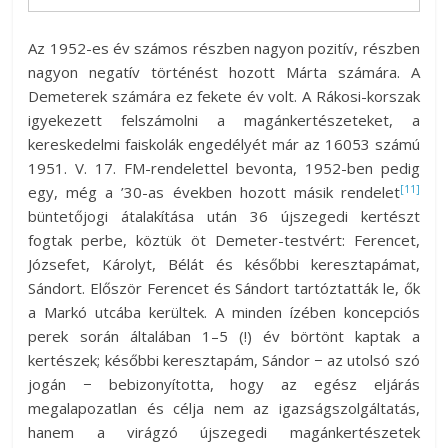
Az 1952-es év számos részben nagyon pozitív, részben
nagyon negatív történést hozott Márta számára. A
Demeterek számára ez fekete év volt. A Rákosi-korszak
igyekezett felszámolni a magánkertészeteket, a
kereskedelmi faiskolák engedélyét már az 16053 számú
1951. V. 17. FM-rendelettel bevonta, 1952-ben pedig
[11]
egy, még a ’30-as években hozott másik rendelet
büntetőjogi átalakítása után 36 újszegedi kertészt
fogtak perbe, köztük öt Demeter-testvért: Ferencet,
Józsefet, Károlyt, Bélát és későbbi keresztapámat,
Sándort. Először Ferencet és Sándort tartóztatták le, ők
a Markó utcába kerültek. A minden ízében koncepciós
perek során általában 1–5 (!) év börtönt kaptak a
kertészek; későbbi keresztapám, Sándor − az utolsó szó
jogán − bebizonyította, hogy az egész eljárás
megalapozatlan és célja nem az igazságszolgáltatás,
hanem a virágzó újszegedi magánkertészetek