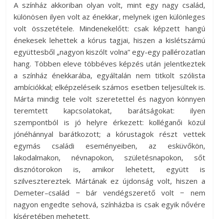
A színház akkoriban olyan volt, mint egy nagy család,
különösen ilyen volt az énekkar, melynek igen különleges
volt összetétele. Mindenekelőtt: csak képzett hangú
énekesek lehettek a kórus tagjai, hiszen a kislétszámú
együttesből „nagyon kiszólt volna” egy-egy pallérozatlan
hang. Többen eleve többéves képzés után jelentkeztek
a színház énekkarába, egyáltalán nem titkolt szólista
ambíciókkal; elképzeléseik számos esetben teljesültek is.
Márta mindig tele volt szeretettel és nagyon könnyen
teremtett kapcsolatokat, barátságokat: ilyen
szempontból is jó helyre érkezett: kolléganői közül
jónéhánnyal barátkozott; a kórustagok részt vettek
egymás családi eseményeiben, az esküvőkön,
lakodalmakon, névnapokon, születésnapokon, sőt
disznótorokon is, amikor lehetett, együtt is
szilvesztereztek. Mártának ez újdonság volt, hiszen a
Demeter–család − bár vendégszerető volt − nem
nagyon engedte sehová, színházba is csak egyik nővére
kíséretében mehetett.