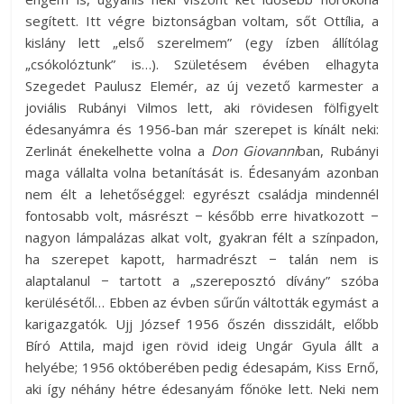
segített. Itt végre biztonságban voltam, sőt Ottília, a
kislány lett „első szerelmem” (egy ízben állítólag
„csókolóztunk” is…). Születésem évében elhagyta
Szegedet Paulusz Elemér, az új vezető karmester a
joviális Rubányi Vilmos lett, aki rövidesen fölfigyelt
édesanyámra és 1956-ban már szerepet is kínált neki:
Zerlinát énekelhette volna a
Don Giovanni
ban, Rubányi
maga vállalta volna betanítását is. Édesanyám azonban
nem élt a lehetőséggel: egyrészt családja mindennél
fontosabb volt, másrészt − később erre hivatkozott −
nagyon lámpalázas alkat volt, gyakran félt a színpadon,
ha szerepet kapott, harmadrészt − talán nem is
alaptalanul − tartott a „szereposztó dívány” szóba
kerülésétől… Ebben az évben sűrűn váltották egymást a
karigazgatók. Ujj József 1956 őszén disszidált, előbb
Bíró Attila, majd igen rövid ideig Ungár Gyula állt a
helyébe; 1956 októberében pedig édesapám, Kiss Ernő,
aki így néhány hétre édesanyám főnöke lett. Neki nem