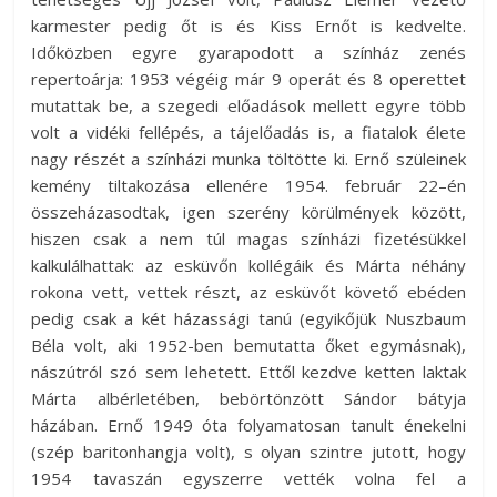
karmester pedig őt is és Kiss Ernőt is kedvelte.
Időközben egyre gyarapodott a színház zenés
repertoárja: 1953 végéig már 9 operát és 8 operettet
mutattak be, a szegedi előadások mellett egyre több
volt a vidéki fellépés, a tájelőadás is, a fiatalok élete
nagy részét a színházi munka töltötte ki. Ernő szüleinek
kemény tiltakozása ellenére 1954. február 22–én
összeházasodtak, igen szerény körülmények között,
hiszen csak a nem túl magas színházi fizetésükkel
kalkulálhattak: az esküvőn kollégáik és Márta néhány
rokona vett, vettek részt, az esküvőt követő ebéden
pedig csak a két házassági tanú (egyikőjük Nuszbaum
Béla volt, aki 1952-ben bemutatta őket egymásnak),
nászútról szó sem lehetett. Ettől kezdve ketten laktak
Márta albérletében, bebörtönzött Sándor bátyja
házában. Ernő 1949 óta folyamatosan tanult énekelni
(szép baritonhangja volt), s olyan szintre jutott, hogy
1954 tavaszán egyszerre vették volna fel a