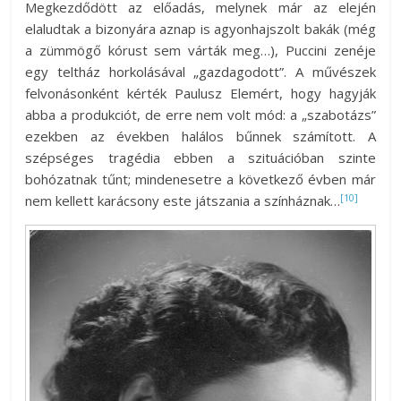
Megkezdődött az előadás, melynek már az elején
elaludtak a bizonyára aznap is agyonhajszolt bakák (még
a zümmögő kórust sem várták meg…), Puccini zenéje
egy teltház horkolásával „gazdagodott”. A művészek
felvonásonként kérték Paulusz Elemért, hogy hagyják
abba a produkciót, de erre nem volt mód: a „szabotázs”
ezekben az években halálos bűnnek számított. A
szépséges tragédia ebben a szituációban szinte
bohózatnak tűnt; mindenesetre a következő évben már
[10]
nem kellett karácsony este játszania a színháznak…