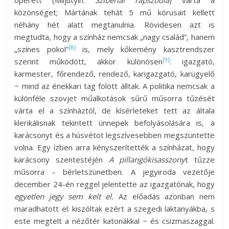
operett (Miljutyin:
Szibériai rapszódia
) várta a
közönséget; Mártának tehát 5 mű kórusait kellett
néhány hét alatt megtanulnia. Rövidesen azt is
megtudta, hogy a színház nemcsak „nagy család”, hanem
[8]
„színes pokol”
is, mely kőkemény kasztrendszer
[9]
szerint működött, akkor különösen
: igazgató,
karmester, főrendező, rendező, karigazgató, karügyelő
− mind az énekkari tag fölött álltak. A politika nemcsak a
különféle szovjet műalkotások sűrű műsorra tűzését
várta el a színháztól, de kísérleteket tett az általa
klerikálisnak tekintett ünnepek befolyásolására is, a
karácsonyt és a húsvétot legszívesebben megszüntette
volna. Egy ízben arra kényszerítették a színházat, hogy
karácsony szentestéjén
A pillangókisasszony
t tűzze
műsorra – bérletszünetben. A jegyiroda vezetője
december 24-én reggel jelentette az igazgatónak, hogy
egyetlen jegy sem kelt el.
Az előadás azonban nem
maradhatott el: kiszóltak ezért a szegedi laktanyákba, s
este megtelt a nézőtér katonákkal − és csizmaszaggal.