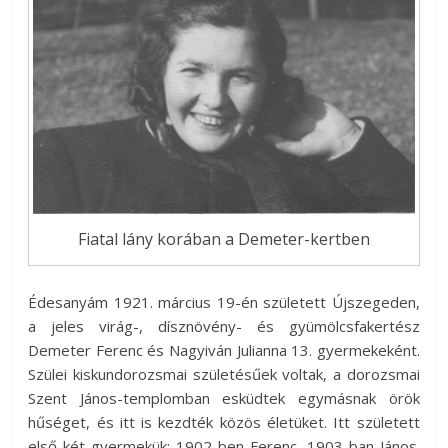
Fiatal lány korában a Demeter-kertben
Édesanyám 1921. március 19-én született Újszegeden,
a jeles virág-, dísznövény- és gyümölcsfakertész
Demeter Ferenc és Nagyiván Julianna 13. gyermekeként.
Szülei kiskundorozsmai születésűek voltak, a dorozsmai
Szent János-templomban esküdtek egymásnak örök
hűséget, és itt is kezdték közös életüket. Itt született
első két gyermekük: 1902-ben Ferenc, 1903-ban János.