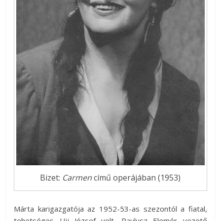
Bizet:
Carmen
című operájában (1953)
Márta karigazgatója az 1952-53-as szezontól a fiatal,
tehetséges Ujj József volt, Paulusz Elemér vezető