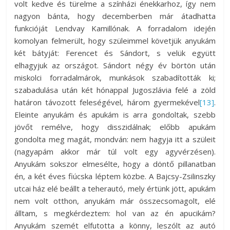
volt kedve és türelme a színházi énekkarhoz, így nem
nagyon bánta, hogy decemberben már átadhatta
funkcióját Lendvay Kamillónak. A forradalom idején
komolyan felmerült, hogy szüleimmel követjük anyukám
két bátyját: Ferencet és Sándort, s velük együtt
elhagyjuk az országot. Sándort négy év börtön után
miskolci forradalmárok, munkások szabadították ki;
szabadulása után két hónappal Jugoszlávia felé a zöld
határon távozott feleségével, három gyermekével
[13]
.
Eleinte anyukám és apukám is arra gondoltak, szebb
jövőt remélve, hogy disszidálnak; előbb apukám
gondolta meg magát, mondván: nem hagyja itt a szüleit
(nagyapám akkor már túl volt egy agyvérzésen).
Anyukám sokszor elmesélte, hogy a döntő pillanatban
én, a két éves fiúcska léptem közbe. A Bajcsy-Zsilinszky
utcai ház elé beállt a teherautó, mely értünk jött, apukám
nem volt otthon, anyukám már összecsomagolt, elé
álltam, s megkérdeztem: hol van az én apucikám?
Anyukám szemét elfutotta a könny, leszólt az autó