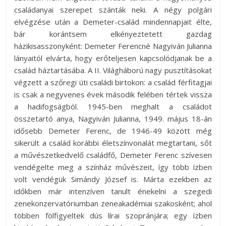
családanyai szerepet szánták neki. A négy polgári
elvégzése után a Demeter-család mindennapjait élte,
bár korántsem elkényeztetett gazdag
házikisasszonyként: Demeter Ferencné Nagyiván Julianna
lányaitól elvárta, hogy erőteljesen kapcsolódjanak be a
család háztartásába. A II. Világháború nagy pusztításokat
végzett a szőregi úti családi birtokon: a család férfitagjai
is csak a negyvenes évek második felében tértek vissza
a hadifogságból. 1945-ben meghalt a családot
összetartó anya, Nagyiván Julianna, 1949. május 18-án
idősebb Demeter Ferenc, de 1946-49 között még
sikerült a család korábbi életszínvonalát megtartani, sőt
a művészetkedvelő családfő, Demeter Ferenc szívesen
vendégelte meg a színház művészeit, így több ízben
volt vendégük Simándy József is. Márta ezekben az
időkben már intenzíven tanult énekelni a szegedi
zenekonzervatóriumban zeneakadémiai szakosként; ahol
többen fölfigyeltek dús lírai szopránjára; egy ízben