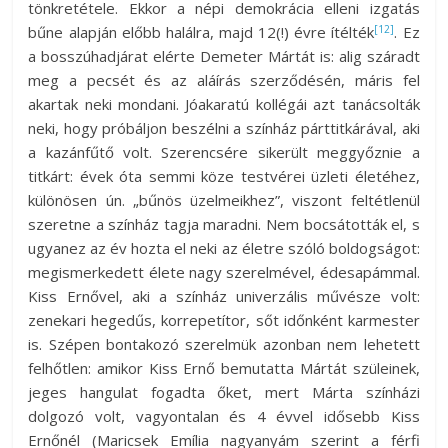
tönkretétele. Ekkor a népi demokrácia elleni izgatás
[12]
bűne alapján előbb halálra, majd 12(!) évre ítélték
. Ez
a bosszúhadjárat elérte Demeter Mártát is: alig száradt
meg a pecsét és az aláírás szerződésén, máris fel
akartak neki mondani. Jóakaratú kollégái azt tanácsolták
neki, hogy próbáljon beszélni a színház párttitkárával, aki
a kazánfűtő volt. Szerencsére sikerült meggyőznie a
titkárt: évek óta semmi köze testvérei üzleti életéhez,
különösen ún. „bűnös üzelmeikhez”, viszont feltétlenül
szeretne a színház tagja maradni. Nem bocsátották el, s
ugyanez az év hozta el neki az életre szóló boldogságot:
megismerkedett élete nagy szerelmével, édesapámmal.
Kiss Ernővel, aki a színház univerzális művésze volt:
zenekari hegedűs, korrepetítor, sőt időnként karmester
is. Szépen bontakozó szerelmük azonban nem lehetett
felhőtlen: amikor Kiss Ernő bemutatta Mártát szüleinek,
jeges hangulat fogadta őket, mert Márta színházi
dolgozó volt, vagyontalan és 4 évvel idősebb Kiss
Ernőnél (Maricsek Emília nagyanyám szerint a férfi