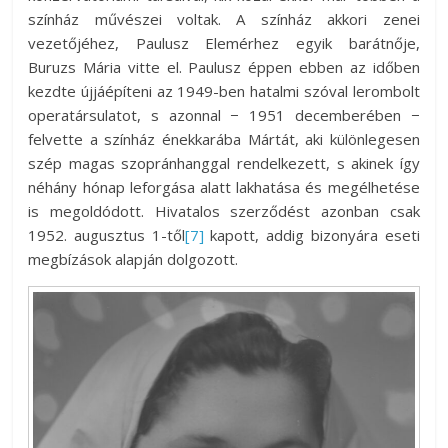
színház művészei voltak. A színház akkori zenei
vezetőjéhez, Paulusz Elemérhez egyik barátnője,
Buruzs Mária vitte el. Paulusz éppen ebben az időben
kezdte újjáépíteni az 1949-ben hatalmi szóval lerombolt
operatársulatot, s azonnal − 1951 decemberében −
felvette a színház énekkarába Mártát, aki különlegesen
szép magas szopránhanggal rendelkezett, s akinek így
néhány hónap leforgása alatt lakhatása és megélhetése
is megoldódott. Hivatalos szerződést azonban csak
1952. augusztus 1-től
[7]
kapott, addig bizonyára eseti
megbízások alapján dolgozott.