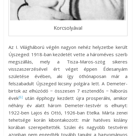
Korcsolyával
Az I. Világháború végén nagyon nehéz helyzetbe került
Újszeged: 1918-ban kezdetét vette a hároméves szerb
megszállás, mely a Tisza-Maros-szög sikeres
visszaszerzésével ért véget éppen Édesanyám
születése évében, aki így öthónaposan már a
felszabadult Újszeged kicsiny polgára lett. A Demeter-
birtok az elhúzódó − összesen 7 esztendős − háborús
[6]
évek
után épphogy kezdett újra prosperálni, amikor
néhány év alatt három Demeter-testvér is elhunyt:
1922-ben Lajos és Ottó, 1926-ban Etelka. Márta zenei
tehetsége korán kibontakozott: már hatéves kislány
korában szerepeltették. Szülei és nagyobb testvérei
azonban nem engedték tovább tanulni: a hagyományos