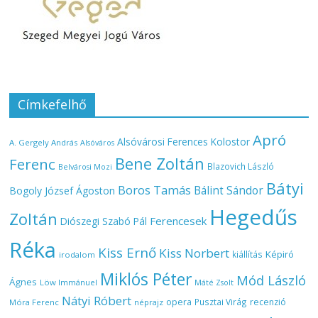
Címkefelhő
Apró
Alsóvárosi Ferences Kolostor
A. Gergely András
Alsóváros
Bene Zoltán
Ferenc
Blazovich László
Belvárosi Mozi
Bátyi
Boros Tamás
Bálint Sándor
Bogoly József Ágoston
Hegedűs
Zoltán
Ferencesek
Diószegi Szabó Pál
Réka
Kiss Ernő
Kiss Norbert
Képiró
kiállítás
irodalom
Miklós Péter
Mód László
Ágnes
Löw Immánuel
Máté Zsolt
Nátyi Róbert
opera
Pusztai Virág
recenzió
Móra Ferenc
néprajz