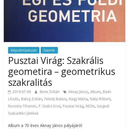
Képzőművészet
Szemle
Pusztai Virág: Szakrális
geometira – geometrikus
szakralitás
,
,
2019-07-04
Bene Zoltán
Aknay János
album
Baán
,
,
,
,
,
LÁszló
Balog Zoltán
Feledy Balázs
Nagy Márta
Nátyi Róbert
,
,
,
,
Novotny Tihamér
P. Szabó Ernő
Pusztai Virág
REÖK
Szegedi
Szabadtéri Játékok
Album a 70 éves Aknay János pályájáról