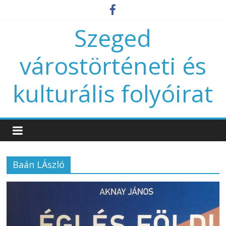
Szeged
várostörténeti és
kulturális folyóirat
Baán LÁszló