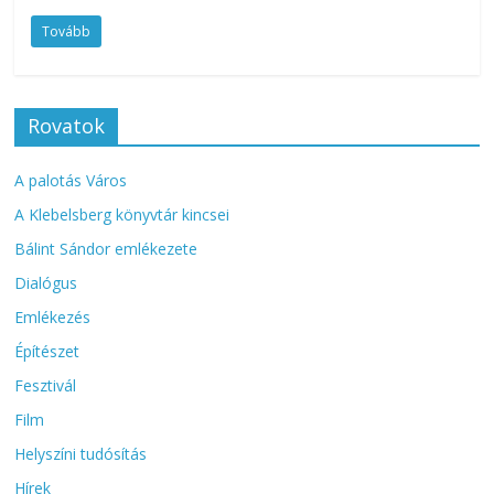
Tovább
Rovatok
A palotás Város
A Klebelsberg könyvtár kincsei
Bálint Sándor emlékezete
Dialógus
Emlékezés
Építészet
Fesztivál
Film
Helyszíni tudósítás
Hírek