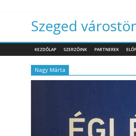
Szeged várostört
KEZDŐLAP
SZERZŐINK
PARTNEREK
ELŐF
Nagy Márta