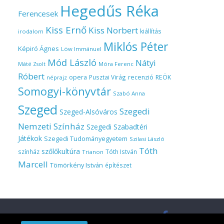
Hegedűs Réka
Ferencesek
Kiss Ernő
Kiss Norbert
kiállítás
irodalom
Miklós Péter
Képiró Ágnes
Löw Immánuel
Mód László
Nátyi
Móra Ferenc
Máté Zsolt
Róbert
opera
Pusztai Virág
recenzió
REÖK
néprajz
Somogyi-könyvtár
Szabó Anna
Szeged
Szegedi
Szeged-Alsóváros
Nemzeti Színház
Szegedi Szabadtéri
Játékok
Szegedi Tudományegyetem
Szilasi László
Tóth
szőlőkultúra
színház
Tóth István
Trianon
Marcell
Tömörkény István
építészet