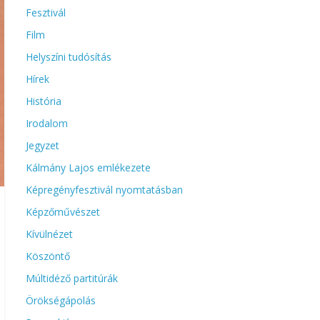
Fesztivál
Film
Helyszíni tudósítás
Hírek
História
Irodalom
Jegyzet
Kálmány Lajos emlékezete
Képregényfesztivál nyomtatásban
Képzőművészet
Kívülnézet
Köszöntő
Múltidéző partitúrák
Örökségápolás