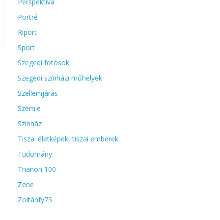
Perspektíva
Portré
Riport
Sport
Szegedi fotósok
Szegedi színházi műhelyek
Szellemjárás
Szemle
Színház
Tiszai életképek, tiszai emberek
Tudomány
Trianon 100
Zene
Zoltánfy75