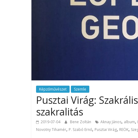
Képzőművészet
Szemle
Pusztai Virág: Szakrál
szakralitás
,
,
2019-07-04
Bene Zoltán
Aknay János
album
,
,
,
,
Novotny Tihamér
P. Szabó Ernő
Pusztai Virág
REÖK
Sze