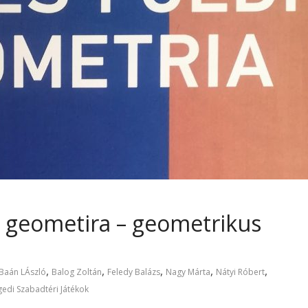
is geometira – geometrikus
,
,
,
,
,
Baán LÁszló
Balog Zoltán
Feledy Balázs
Nagy Márta
Nátyi Róbert
gedi Szabadtéri Játékok