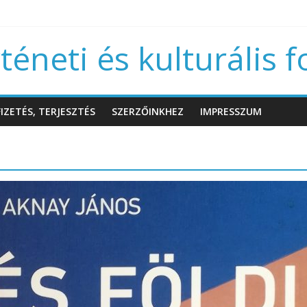
éneti és kulturális f
IZETÉS, TERJESZTÉS
SZERZŐINKHEZ
IMPRESSZUM