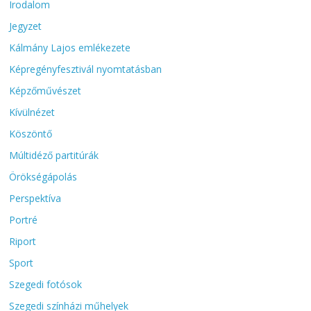
Irodalom
Jegyzet
Kálmány Lajos emlékezete
Képregényfesztivál nyomtatásban
Képzőművészet
Kívülnézet
Köszöntő
Múltidéző partitúrák
Örökségápolás
Perspektíva
Portré
Riport
Sport
Szegedi fotósok
Szegedi színházi műhelyek