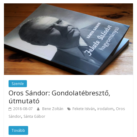
Szemle
Oros Sándor: Gondolatébresztő,
útmutató
,
,
2018-08-07
Bene Zoltán
Fekete István
irodalom
Oros
,
Sándor
Sánta Gábor
Tovább