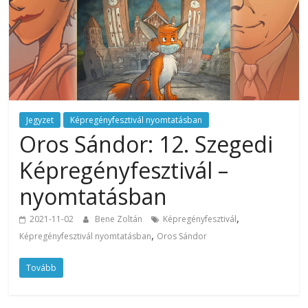
Jegyzet
Képregényfesztivál nyomtatásban
Oros Sándor: 12. Szegedi
Képregényfesztivál –
nyomtatásban
,
2021-11-02
Bene Zoltán
Képregényfesztivál
,
Képregényfesztivál nyomtatásban
Oros Sándor
Tovább