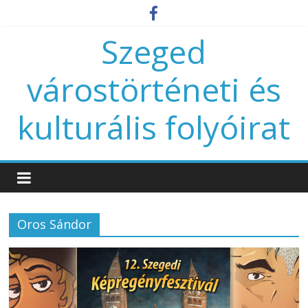
Szeged
várostörténeti és
kulturális folyóirat
Oros Sándor