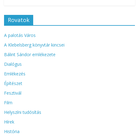
Rovatok
A palotás Város
A Klebelsberg könyvtár kincsei
Bálint Sándor emlékezete
Dialógus
Emlékezés
Építészet
Fesztivál
Film
Helyszíni tudósítás
Hírek
História