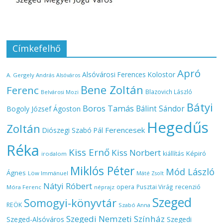
Címkefelhő
Apró
Alsóvárosi Ferences Kolostor
A. Gergely András
Alsóváros
Bene Zoltán
Ferenc
Blazovich László
Belvárosi Mozi
Bátyi
Boros Tamás
Bálint Sándor
Bogoly József Ágoston
Hegedűs
Zoltán
Ferencesek
Diószegi Szabó Pál
Réka
Kiss Ernő
Kiss Norbert
Képiró
kiállítás
irodalom
Miklós Péter
Mód László
Ágnes
Löw Immánuel
Máté Zsolt
Nátyi Róbert
opera
Pusztai Virág
recenzió
Móra Ferenc
néprajz
Szeged
Somogyi-könyvtár
REÖK
Szabó Anna
Szegedi Nemzeti Színház
Szeged-Alsóváros
Szegedi