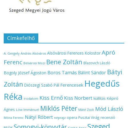
Címkefelhő
Apró
Alsóvárosi Ferences Kolostor
A. Gergely András
Alsóváros
Bene Zoltán
Ferenc
Blazovich László
Belvárosi Mozi
Bátyi
Boros Tamás
Bálint Sándor
Bogoly József Ágoston
Hegedűs
Zoltán
Ferencesek
Diószegi Szabó Pál
Réka
Kiss Ernő
Kiss Norbert
Képiró
kiállítás
irodalom
Miklós Péter
Mód László
Ágnes
Löw Immánuel
Máté Zsolt
Nátyi Róbert
opera
Pusztai Virág
recenzió
Móra Ferenc
néprajz
Szeged
Somogyi-könyvtár
REÖK
Szabó Anna