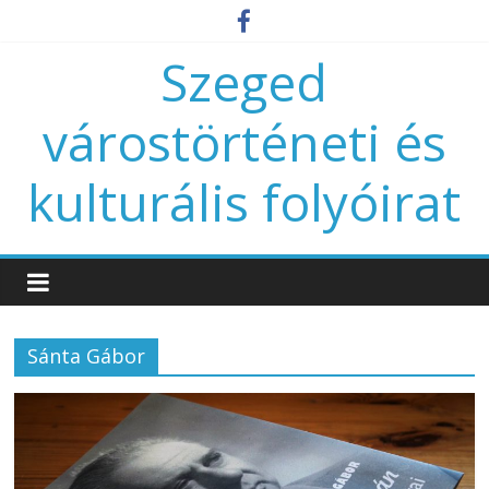
Szeged
várostörténeti és
kulturális folyóirat
Sánta Gábor