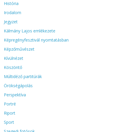
História
Irodalom
Jegyzet
Kálmány Lajos emlékezete
Képregényfesztivál nyomtatásban
Képzőművészet
Kívülnézet
Köszöntő
Múltidéző partitúrák
Örökségápolás
Perspektíva
Portré
Riport
Sport
Szegedi fotósok