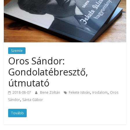
Szemle
Oros Sándor:
Gondolatébresztő,
útmutató
,
,
2018-08-07
Bene Zoltán
Fekete István
irodalom
Oros
,
Sándor
Sánta Gábor
Tovább