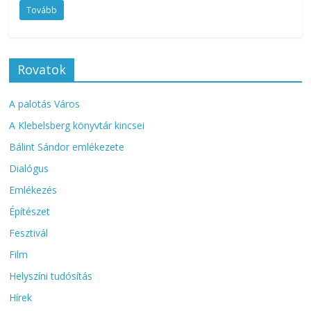
Tovább
Rovatok
A palotás Város
A Klebelsberg könyvtár kincsei
Bálint Sándor emlékezete
Dialógus
Emlékezés
Építészet
Fesztivál
Film
Helyszíni tudósítás
Hírek