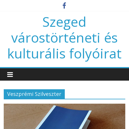
Szeged
várostörténeti és
kulturális folyóirat
Veszprémi Szilveszter