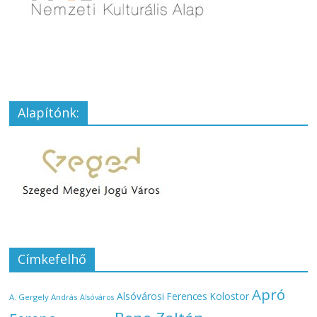
Alapítónk:
Címkefelhő
Apró
Alsóvárosi Ferences Kolostor
A. Gergely András
Alsóváros