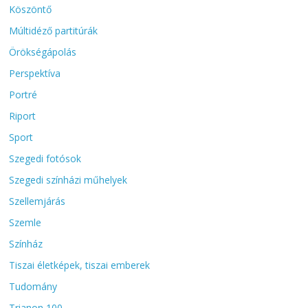
Köszöntő
Múltidéző partitúrák
Örökségápolás
Perspektíva
Portré
Riport
Sport
Szegedi fotósok
Szegedi színházi műhelyek
Szellemjárás
Szemle
Színház
Tiszai életképek, tiszai emberek
Tudomány
Trianon 100