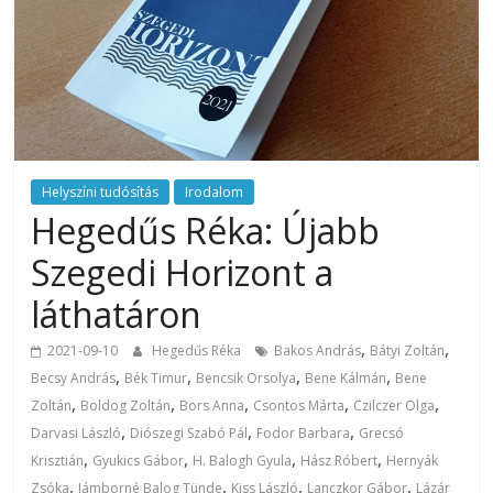
Helyszíni tudósítás
Irodalom
Hegedűs Réka: Újabb
Szegedi Horizont a
láthatáron
,
,
2021-09-10
Hegedűs Réka
Bakos András
Bátyi Zoltán
,
,
,
,
Becsy András
Bék Timur
Bencsik Orsolya
Bene Kálmán
Bene
,
,
,
,
,
Zoltán
Boldog Zoltán
Bors Anna
Csontos Márta
Czilczer Olga
,
,
,
Darvasi László
Diószegi Szabó Pál
Fodor Barbara
Grecsó
,
,
,
,
Krisztián
Gyukics Gábor
H. Balogh Gyula
Hász Róbert
Hernyák
,
,
,
,
Zsóka
Jámborné Balog Tünde
Kiss László
Lanczkor Gábor
Lázár