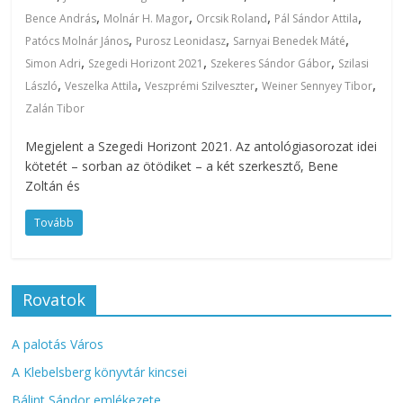
,
,
,
,
Bence András
Molnár H. Magor
Orcsik Roland
Pál Sándor Attila
,
,
,
Patócs Molnár János
Purosz Leonidasz
Sarnyai Benedek Máté
,
,
,
Simon Adri
Szegedi Horizont 2021
Szekeres Sándor Gábor
Szilasi
,
,
,
,
László
Veszelka Attila
Veszprémi Szilveszter
Weiner Sennyey Tibor
Zalán Tibor
Megjelent a Szegedi Horizont 2021. Az antológiasorozat idei
kötetét – sorban az ötödiket – a két szerkesztő, Bene
Zoltán és
Tovább
Rovatok
A palotás Város
A Klebelsberg könyvtár kincsei
Bálint Sándor emlékezete