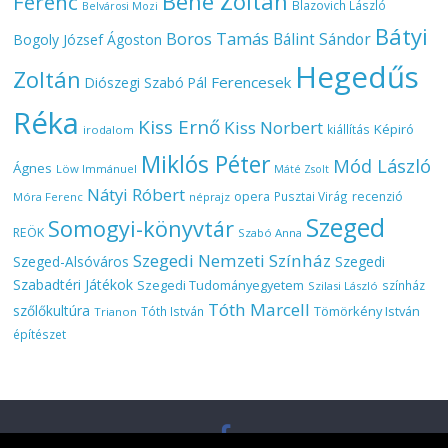
Bene Zoltán
Ferenc
Blazovich László
Belvárosi Mozi
Bátyi
Boros Tamás
Bálint Sándor
Bogoly József Ágoston
Hegedűs
Zoltán
Ferencesek
Diószegi Szabó Pál
Réka
Kiss Ernő
Kiss Norbert
Képiró
kiállítás
irodalom
Miklós Péter
Mód László
Ágnes
Löw Immánuel
Máté Zsolt
Nátyi Róbert
opera
Pusztai Virág
recenzió
Móra Ferenc
néprajz
Szeged
Somogyi-könyvtár
REÖK
Szabó Anna
Szegedi Nemzeti Színház
Szeged-Alsóváros
Szegedi
Szabadtéri Játékok
Szegedi Tudományegyetem
színház
Szilasi László
Tóth Marcell
szőlőkultúra
Tömörkény István
Tóth István
Trianon
építészet