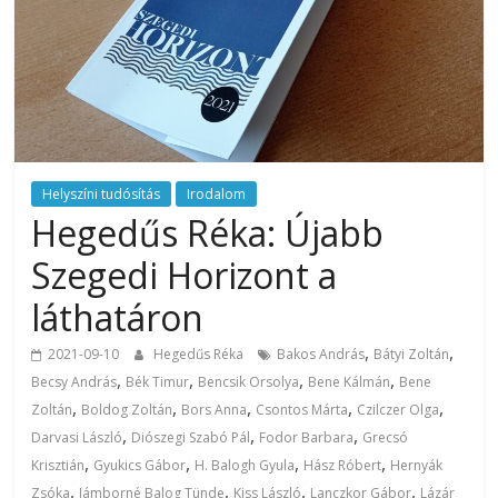
Helyszíni tudósítás
Irodalom
Hegedűs Réka: Újabb
Szegedi Horizont a
láthatáron
,
,
2021-09-10
Hegedűs Réka
Bakos András
Bátyi Zoltán
,
,
,
,
Becsy András
Bék Timur
Bencsik Orsolya
Bene Kálmán
Bene
,
,
,
,
,
Zoltán
Boldog Zoltán
Bors Anna
Csontos Márta
Czilczer Olga
,
,
,
Darvasi László
Diószegi Szabó Pál
Fodor Barbara
Grecsó
,
,
,
,
Krisztián
Gyukics Gábor
H. Balogh Gyula
Hász Róbert
Hernyák
,
,
,
,
Zsóka
Jámborné Balog Tünde
Kiss László
Lanczkor Gábor
Lázár