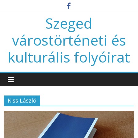
Szeged
várostörténeti és
kulturális folyóirat
Kiss László