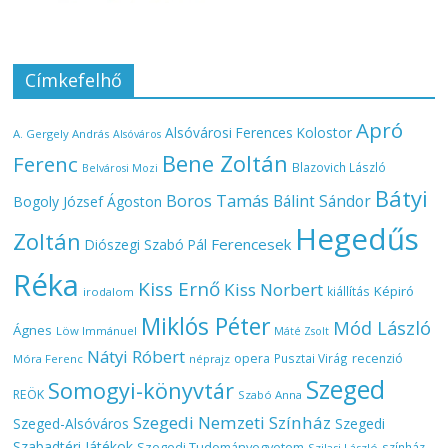
Címkefelhő
Apró
Alsóvárosi Ferences Kolostor
A. Gergely András
Alsóváros
Bene Zoltán
Ferenc
Blazovich László
Belvárosi Mozi
Bátyi
Boros Tamás
Bálint Sándor
Bogoly József Ágoston
Hegedűs
Zoltán
Ferencesek
Diószegi Szabó Pál
Réka
Kiss Ernő
Kiss Norbert
Képiró
kiállítás
irodalom
Miklós Péter
Mód László
Ágnes
Löw Immánuel
Máté Zsolt
Nátyi Róbert
opera
Pusztai Virág
recenzió
Móra Ferenc
néprajz
Szeged
Somogyi-könyvtár
REÖK
Szabó Anna
Szegedi Nemzeti Színház
Szeged-Alsóváros
Szegedi
Szabadtéri Játékok
Szegedi Tudományegyetem
színház
Szilasi László