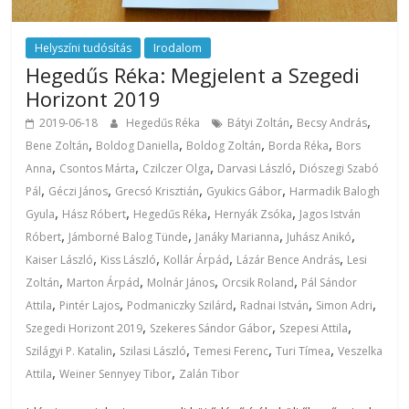
Helyszíni tudósítás
Irodalom
Hegedűs Réka: Megjelent a Szegedi
Horizont 2019
,
,
2019-06-18
Hegedűs Réka
Bátyi Zoltán
Becsy András
,
,
,
,
Bene Zoltán
Boldog Daniella
Boldog Zoltán
Borda Réka
Bors
,
,
,
,
Anna
Csontos Márta
Czilczer Olga
Darvasi László
Diószegi Szabó
,
,
,
,
Pál
Géczi János
Grecsó Krisztián
Gyukics Gábor
Harmadik Balogh
,
,
,
,
Gyula
Hász Róbert
Hegedűs Réka
Hernyák Zsóka
Jagos István
,
,
,
,
Róbert
Jámborné Balog Tünde
Janáky Marianna
Juhász Anikó
,
,
,
,
Kaiser László
Kiss László
Kollár Árpád
Lázár Bence András
Lesi
,
,
,
,
Zoltán
Marton Árpád
Molnár János
Orcsik Roland
Pál Sándor
,
,
,
,
,
Attila
Pintér Lajos
Podmaniczky Szilárd
Radnai István
Simon Adri
,
,
,
Szegedi Horizont 2019
Szekeres Sándor Gábor
Szepesi Attila
,
,
,
,
Szilágyi P. Katalin
Szilasi László
Temesi Ferenc
Turi Tímea
Veszelka
,
,
Attila
Weiner Sennyey Tibor
Zalán Tibor