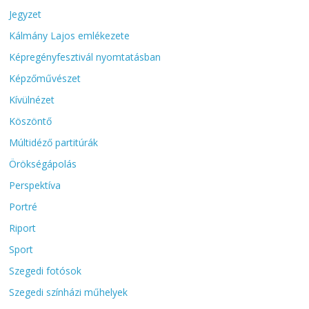
Jegyzet
Kálmány Lajos emlékezete
Képregényfesztivál nyomtatásban
Képzőművészet
Kívülnézet
Köszöntő
Múltidéző partitúrák
Örökségápolás
Perspektíva
Portré
Riport
Sport
Szegedi fotósok
Szegedi színházi műhelyek