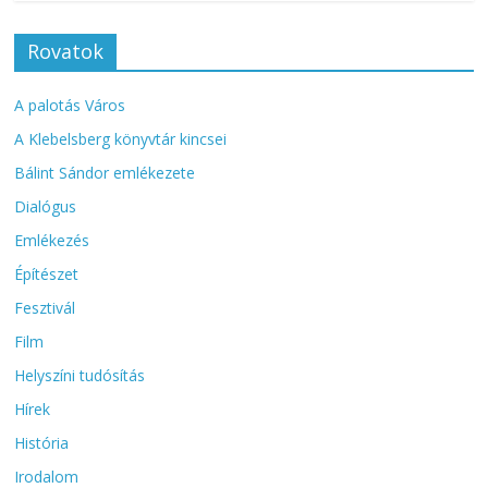
Rovatok
A palotás Város
A Klebelsberg könyvtár kincsei
Bálint Sándor emlékezete
Dialógus
Emlékezés
Építészet
Fesztivál
Film
Helyszíni tudósítás
Hírek
História
Irodalom