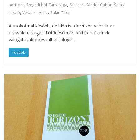
,
,
,
horizont
Szegedi Írók Társasága
Szekeres Sándor Gábor
Szilasi
,
,
László
Veszelka Attila
Zalán Tibor
A szokottnál később, de idén is a kezükbe vehetik az
olvasók a szegedi kötődésű írók, költők műveinek
válogatásából készült antológiát,
Tovább