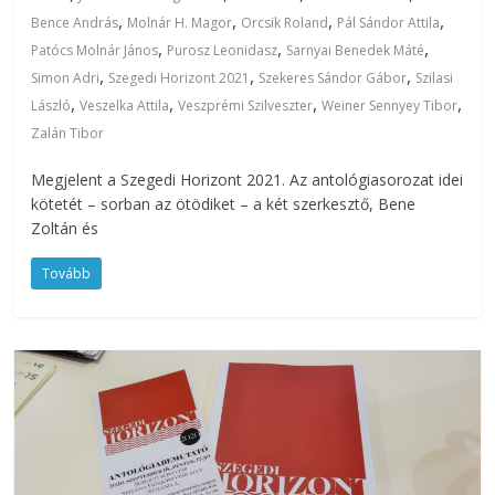
,
,
,
,
Bence András
Molnár H. Magor
Orcsik Roland
Pál Sándor Attila
,
,
,
Patócs Molnár János
Purosz Leonidasz
Sarnyai Benedek Máté
,
,
,
Simon Adri
Szegedi Horizont 2021
Szekeres Sándor Gábor
Szilasi
,
,
,
,
László
Veszelka Attila
Veszprémi Szilveszter
Weiner Sennyey Tibor
Zalán Tibor
Megjelent a Szegedi Horizont 2021. Az antológiasorozat idei
kötetét – sorban az ötödiket – a két szerkesztő, Bene
Zoltán és
Tovább