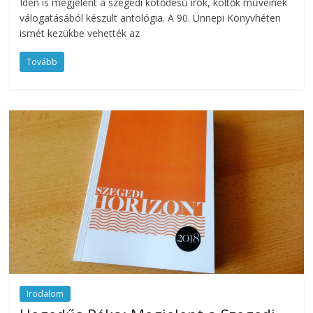
Idén is megjelent a szegedi kötődésű írók, költők műveinek
válogatásából készült antológia. A 90. Ünnepi Könyvhéten
ismét kezükbe vehették az
Tovább
Irodalom