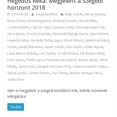
Hegedűs Réka: Megjelent a Szegedi
horizont 2018
,
,
2018-06-08
Hegedűs Réka
Bátyi Zoltán
Becsy András
,
,
,
,
Bene Zoltán
Boda Magdolna
Boldog Daniella
Borda Réka
,
,
,
,
Csontos Márta
Czilczer Olga
Darvasi László
Diószegi Szabó Pál
,
,
,
,
Géczi János
Grecsó Krisztián
Harmadik Balogh Gyula
Hász Róbert
,
,
,
Hegedűs Réka
Hernyák Zsóka
Jagos István Róbert
Jámborné Balog
,
,
,
,
,
Tünde
Janáky Marianna
Kaiser László
Kiss László
Kollár Árpád
,
,
,
,
Lázár Bence András
Lesi Zoltán
Orcsik Roland
Pál Sándor Attila
,
,
,
,
Petró János
Pintér Lajos
Podmaniczky Szilárd
Radnai István
Simai
,
,
,
,
Mihály
Simon Adri
Szegedi Horizont 2018
Szekeres Sándor Gábor
,
,
,
,
Szilasi László
Temesi Ferenc
Turi Tímea
Weiner Sennyey Tibor
Zalán Tibor
Idén is megjelent a szegedi kötődésű írók, költők műveinek
válogatása
Tovább