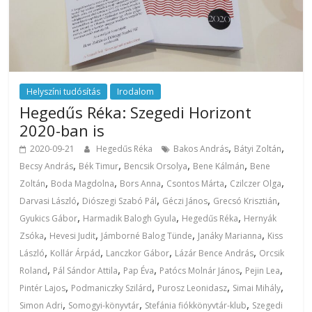
Helyszíni tudósítás
Irodalom
Hegedűs Réka: Szegedi Horizont
2020-ban is
,
,
2020-09-21
Hegedűs Réka
Bakos András
Bátyi Zoltán
,
,
,
,
Becsy András
Bék Timur
Bencsik Orsolya
Bene Kálmán
Bene
,
,
,
,
,
Zoltán
Boda Magdolna
Bors Anna
Csontos Márta
Czilczer Olga
,
,
,
,
Darvasi László
Diószegi Szabó Pál
Géczi János
Grecsó Krisztián
,
,
,
Gyukics Gábor
Harmadik Balogh Gyula
Hegedűs Réka
Hernyák
,
,
,
,
Zsóka
Hevesi Judit
Jámborné Balog Tünde
Janáky Marianna
Kiss
,
,
,
,
László
Kollár Árpád
Lanczkor Gábor
Lázár Bence András
Orcsik
,
,
,
,
,
Roland
Pál Sándor Attila
Pap Éva
Patócs Molnár János
Pejin Lea
,
,
,
,
Pintér Lajos
Podmaniczky Szilárd
Purosz Leonidasz
Simai Mihály
,
,
,
Simon Adri
Somogyi-könyvtár
Stefánia fiókkönyvtár-klub
Szegedi