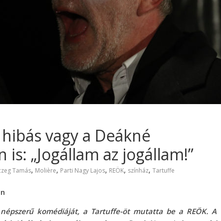
s hibás vagy a Deákné
 is: „Jogállam az jogállam!”
,
,
,
,
,
czeg Tamás
Molière
Parti Nagy Lajos
REÖK
színház
Tartuffe
en
 népszerű komédiáját, a Tartuffe-öt mutatta be a REÖK. A