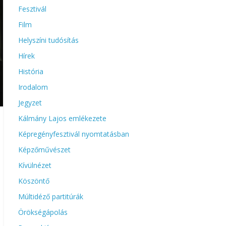
Fesztivál
Film
Helyszíni tudósítás
Hírek
História
Irodalom
Jegyzet
Kálmány Lajos emlékezete
Képregényfesztivál nyomtatásban
Képzőművészet
Kívülnézet
Köszöntő
Múltidéző partitúrák
Örökségápolás