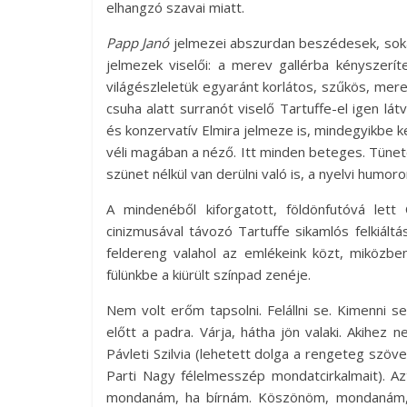
elhangzó szavai miatt.
Papp Janó
jelmezei abszurdan beszédesek, soka
jelmezek viselői: a merev gallérba kényszerít
világészleletük egyaránt korlátos, szűkös, mer
csuha alatt surranót viselő Tartuffe-el igen l
és konzervatív Elmira jelmeze is, mindegyikbe k
véli magában a néző. Itt minden beteges. Tün
szünet nélkül van derülni való is, a nyelvi humo
A mindenéből kiforgatott, földönfutóvá lett
cinizmusával távozó Tartuffe sikamlós felkiált
feldereng valahol az emlékeink közt, miközbe
fülünkbe a kiürült színpad zenéje.
Nem volt erőm tapsolni. Felállni se. Kimenni 
előtt a padra. Várja, hátha jön valaki. Akihez 
Pávleti Szilvia (lehetett dolga a rengeteg szö
Parti Nagy félelmesszép mondatcirkalmait). Az
mondanám, ha bírnám. Köszönöm, mondanám,