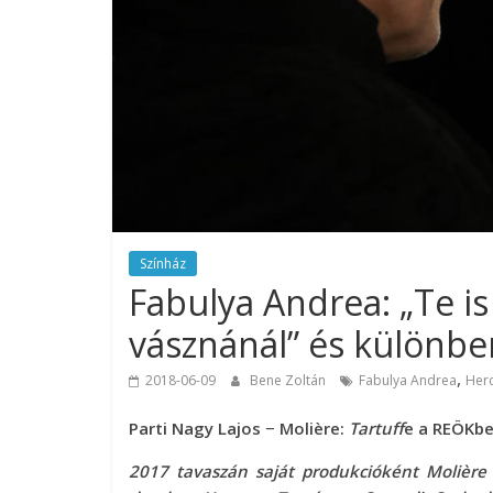
Színház
Fabulya Andrea: „Te i
vásznánál” és különben
,
2018-06-09
Bene Zoltán
Fabulya Andrea
Her
Parti Nagy Lajos − Molière:
Tartuff
e a REÖKb
2017 tavaszán saját produkcióként Molière