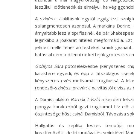
leszűkül, időtlenedik és elmélyül, ha végiggondol
A színészi alakítások egytől egyig ezt szolgálj
sallangmentesen azonosul. A markáns Dorine, a
árnyaltabb lesz a tipi fissinél, és bár Shakespe
leginkább a jóakarat hiteles megformálója. Ezt 
jelmez mellé fehér arcfestéket smink gyanánt. T
hatással nem tud lenni rá: kettejük groteszk szim
Göblyös Sára
pótcselekvésbe (kényszeres chi
karaktere egyedi, és épp a látszólagos cselek
kényszeres evés motívumát tragikussá. A lela
rendezői-színészi bravúr: a naivitástól elvisz az 
A Damist alakító
Barnák László
a kezdeti felsz
pipogya karakterből igazi tragikumot hív elő: 
őszintesége hőst csinál Damisból. Távozása sok
Hallgatás és replika feszes tempója moz
kosztümözött, de frizurájával és sminkjével Ma