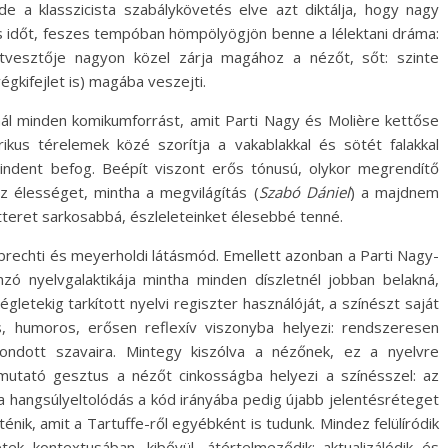
e a klasszicista szabálykövetés elve azt diktálja, hogy nagy
 időt, feszes tempóban hömpölyögjön benne a lélektani dráma:
tvesztője nagyon közel zárja magához a nézőt, sőt: szinte
égkifejlet is) magába veszejti.
ál minden komikumforrást, amit Parti Nagy és Molière kettőse
trikus térelemek közé szorítja a vakablakkal és sötét falakkal
indent befog. Beépít viszont erős tónusú, olykor megrendítő
z élességet, mintha a megvilágítás (
Szabó Dániel
) a majdnem
etteret sarkosabbá, észleleteinket élesebbé tenné.
 brechti és meyerholdi látásmód. Emellett azonban a Parti Nagy-
ánzó nyelvgalaktikája mintha minden díszletnél jobban belakná,
letekig tarkított nyelvi regiszter használóját, a színészt saját
us, humoros, erősen reflexív viszonyba helyezi: rendszeresen
mondott szavaira. Mintegy kiszólva a nézőnek, ez a nyelvre
mutató gesztus a nézőt cinkosságba helyezi a színésszel: az
a hangsúlyeltolódás a kód irányába pedig újabb jelentésréteget
nik, amit a Tartuffe-ről egyébként is tudunk. Mindez felülíródik
ek kontextusában, kibővül, átértelmeződik: aktualizálódik és