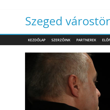
Szeged várostört
KEZDŐLAP
SZERZŐINK
PARTNEREK
ELŐF