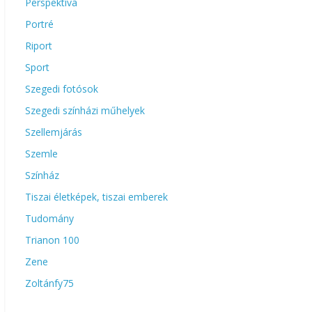
Perspektíva
Portré
Riport
Sport
Szegedi fotósok
Szegedi színházi műhelyek
Szellemjárás
Szemle
Színház
Tiszai életképek, tiszai emberek
Tudomány
Trianon 100
Zene
Zoltánfy75