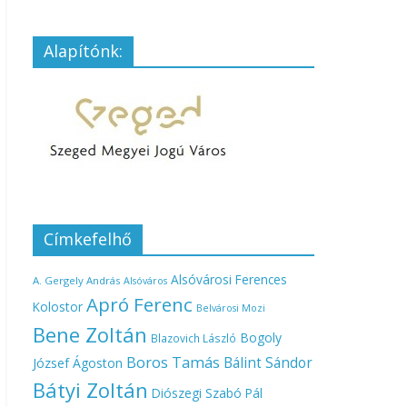
Alapítónk:
Címkefelhő
Alsóvárosi Ferences
A. Gergely András
Alsóváros
Apró Ferenc
Kolostor
Belvárosi Mozi
Bene Zoltán
Bogoly
Blazovich László
Boros Tamás
Bálint Sándor
József Ágoston
Bátyi Zoltán
Diószegi Szabó Pál