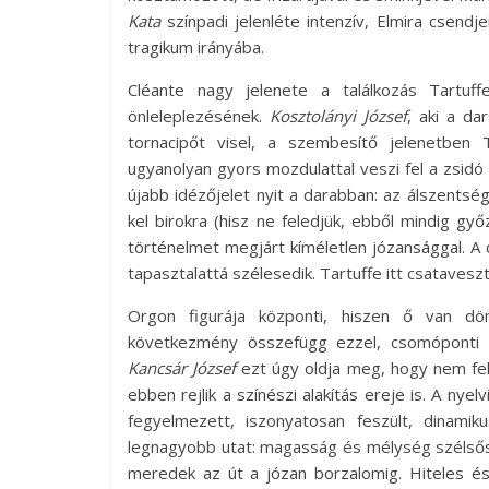
Kata
színpadi jelenléte intenzív, Elmira csend
tragikum irányába.
Cléante nagy jelenete a találkozás Tartuff
önleleplezésének.
Kosztolányi József
, aki a d
tornacipőt visel, a szembesítő jelenetben T
ugyanolyan gyors mozdulattal veszi fel a zsidó
újabb idézőjelet nyit a darabban: az álszentség
kel birokra (hisz ne feledjük, ebből mindig győ
történelmet megjárt kíméletlen józansággal. A d
tapasztalattá szélesedik. Tartuffe itt csatavesz
Orgon figurája központi, hiszen ő van dö
következmény összefügg ezzel, csomóponti el
Kancsár József
ezt úgy oldja meg, hogy nem fele
ebben rejlik a színészi alakítás ereje is. A nyel
fegyelmezett, iszonyatosan feszült, dinami
legnagyobb utat: magasság és mélység szélsős
meredek az út a józan borzalomig. Hiteles és