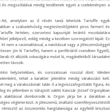
jei és megszólalásai mindig lendítenek egyet a cselekményen: a
e-fel, amelyben az ő révén tanúi lehetünk Tartuffe egyik
arabban a szabadelvűség megtestesítőjeként piros farmert és
artuffe hirtelen, szerzetesi kapucniját lerántó mozdulatára
 hitet jelképező, eddig mindig a kezében szorongatott kipát. Ez
 itt nem a racionalitással, a naivitással vagy a jóhiszeműséggel
ztesen jön ki Tartuffe), hanem a perifériáról csendben figyelő,
arab itt allúziók sokaságára mutat ki, magánéletiből társadalmi
tetten távozik.
ntési helyzetekben, és sorozatosan rosszul dönt. Minden
emként, tehát a karakter jelenléte mindig várakozást kelt.
l meg a várakozásnak: talán ő a legvisszafogottabb figura, és
vileg és jellemben is túlrajzolt vakhit Kancsár József Orgonjában
kus alakítással domborodik ki. Orgon járja be a darabban a
éges végletei közt. A jóhiszemű, önáltató szemfényvesztéstől
 rémisztő az összeomlás hangtalansága: az egyfelől krisztusi