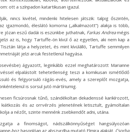
om: ott a színpadon katartikusan igazul.
ák, nincs kivétel, mindenki hitelesen játszik: talpig őszintén,
z igazmondó, éleslátó komorna („alkalmazott”) alakja is több,
are józan eszű dadái is eszünkbe juthatnak,
Farkas Andrea
mégis
jelzi az is, hogy Tartuffe-ön kívül ő az egyetlen, aki nem kap a
isztán látja a helyzetet, és mint kívülálló, Tartuffe semmilyen
metriáját jelzi arcuk festetlenül hagyása.
psevésbe) ágyazott, leginkább ezzel meghatározott Marianne
véssel elpalástolt tehetetlenség teszi a komikusan ismétlődő
ssuló és felgyorsuló rágás-evés, amely a szereplőt mozgatja,
önkéntelenül is sorsul jutó mártíriumig.
ínesen ficsúrosnak tűnő, szándékoltan dekadenssé karikírozott,
a kiátkozás és az orrvérzés jelenetének letisztult, gyámoltalan
kolja a nézőt, szinte mennénk zsebkendőt adni, utána.
gatja a finomságot, nádszálkönnyűséget hangsúlyozóan
rianne-hoz hasonlóan az abszurdba mutató Elmira alakját.
Csorba