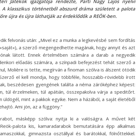
ri Játékok igazgatója rendezte, Parti Nagy Lajos nyelvi
. A klasszikus történetből abszurd dráma született a palota
dőre újra és újra láthatják az érdeklődők a REÖK-ben.
edik felvonás után: „Mivel ez a munka a legkevésbé sem fordítás
»saját«), a szerző megengedhette magának, hogy annyit és azt
 jónak látott. Ennek értelmében számára a darab a negyedik
enkori előadás számára, a színpadi befejezést tehát szerző a
ul, Molière is tette, megírván a finoman szólva is álszent ötödik
 Szerző el kell mondja, hogy többféle, hosszabb-rövidebb írott
snak, beszédesen gyengének találta a néma záróképhez képest:
án, túl érzelmeken, túl apátián, összepakolva várja a speditőrt.
ldögél, mint a pakkok egyike. Nem a házából, a saját életéből
hajtó. Ami jön, az a függöny.”
abot, másképp szólva: nyitja ki a valóságra. A művet két
 Reök-palota kis, kamaradarabok bemutatására épp alkalmas
aszokkal, gimnazista osztállyal és barátokkal, fölnőttekkel.