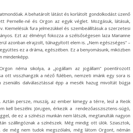
tmondóak. A behatárolt látást és korlátolt gondolkodást üzenő
ett Pernelle-né és Orgon az egyik véglet. Mozgásuk, látásuk,
ev. Kiemelésük fura jelmezükkel és szembeállításuk a szerzetesi
átványos. Ezt az élményt fokozza a szélsőségesen laza Marianne
erül azonban elrajzolt, túlnagyított elem is. „Nem egészséges” –
etegyüttes ez a dráma, egészében. Ez a benyomásunk, miközben
ron mindenképp.
 Orgon néma sikolya, a „jogállam az jogállam” poentírozott
ása ott visszhangzik a néző fülében, nemzeti imánk egy sora is
n zseniális dalválasztással épp a mesék hazug mivoltát búgja
se. Aztán persze, muszáj, az ember kimegy a térre, leül a Reök
nem kell beszélni. Jön,igen, érkezik a rendezőasszisztens-súgó,
veggel, de ez a színészi munkán nem látszik, megtanulták nagyon
tán szállingóznak a színészek. Még mindig ott ülök. Sziasztok,
 de még nem tudok megszólalni, még látom Orgont, némán