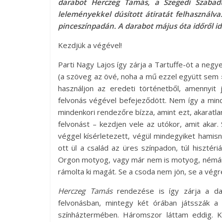
darabot Herczeg Tamás, a Szegedi Szabadté
leleményekkel dúsított átiratát felhasználva
pinceszínpadán. A darabot május óta időről i
Kezdjük a végével!
Parti Nagy Lajos így zárja a Tartuffe-öt a negy
(a szöveg az övé, noha a mű ezzel együtt sem 
használjon az eredeti történetből, amennyit
felvonás végével befejeződött. Nem így a mind
mindenkori rendezőre bízza, amint ezt, akaratlan
felvonást – kezdjen vele az utókor, amit akar.
véggel kísérletezett, végül mindegyiket hami
ott ül a család az üres színpadon, túl hisztéri
Orgon motyog, vagy már nem is motyog, némán ü
rámolta ki magát. Se a csoda nem jön, se a végre
Herczeg Tamás
rendezése is így zárja a dar
felvonásban, mintegy két órában játsszák a
színháztermében. Háromszor láttam eddig. Kam