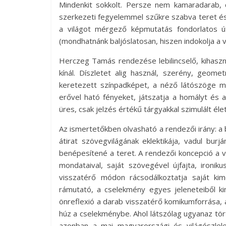
Mindenkit sokkolt. Persze nem kamaradarab, d
szerkezeti fegyelemmel szűkre szabva teret és
a világot mérgező képmutatás fondorlatos ú
(mondhatnánk baljóslatosan, hiszen indokolja a v
Herczeg Tamás rendezése lebilincselő, kihaszn
kínál. Díszletet alig használ, szerény, geome
keretezett színpadképet, a néző látószöge m
erővel ható fényeket, játszatja a homályt és a
üres, csak jelzés értékű tárgyakkal szimulált él
Az ismertetőkben olvasható a rendezői irány: a
átirat szövegvilágának eklektikája, vadul burj
benépesítené a teret. A rendezői koncepció a vég
mondataival, saját szövegével újfajta, ironik
visszatérő módon rácsodálkoztatja saját ki
rámutató, a cselekmény egyes jeleneteiből ki
önreflexió a darab visszatérő komikumforrása, 
húz a cselekménybe. Ahol látszólag ugyanaz törté
azonban a mai magyarországi és világészlelet