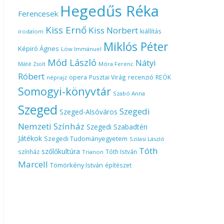
Hegedűs Réka
Ferencesek
Kiss Ernő
Kiss Norbert
kiállítás
irodalom
Miklós Péter
Képiró Ágnes
Löw Immánuel
Mód László
Nátyi
Móra Ferenc
Máté Zsolt
Róbert
opera
Pusztai Virág
recenzió
REÖK
néprajz
Somogyi-könyvtár
Szabó Anna
Szeged
Szegedi
Szeged-Alsóváros
Nemzeti Színház
Szegedi Szabadtéri
Játékok
Szegedi Tudományegyetem
Szilasi László
Tóth
szőlőkultúra
színház
Tóth István
Trianon
Marcell
Tömörkény István
építészet