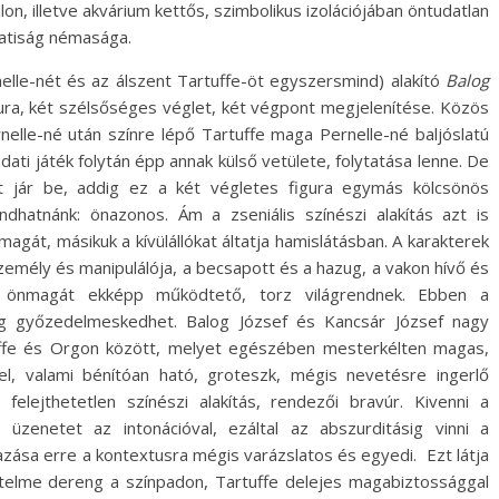
on, illetve akvárium kettős, szimbolikus izolációjában öntudatlan
zatiság némasága.
nelle-nét és az álszent Tartuffe-öt egyszersmind) alakító
Balog
ura, két szélsőséges véglet, két végpont megjelenítése. Közös
nelle-né után színre lépő Tartuffe maga Pernelle-né baljóslatú
ati játék folytán épp annak külső vetülete, folytatása lenne. De
at jár be, addig ez a két végletes figura egymás kölcsönös
hatnánk: önazonos. Ám a zseniális színészi alakítás azt is
agát, másikuk a kívülállókat áltatja hamislátásban. A karakterek
 személy és manipulálója, a becsapott és a hazug, a vakon hívő és
z önmagát ekképp működtető, torz világrendnek. Ebben a
ág győzedelmeskedhet. Balog József és Kancsár József nagy
uffe és Orgon között, melyet egészében mesterkélten magas,
l, valami bénítóan ható, groteszk, mégis nevetésre ingerlő
felejthetetlen színészi alakítás, rendezői bravúr. Kivenni a
z üzenetet az intonációval, ezáltal az abszurditásig vinni a
zása erre a kontextusra mégis varázslatos és egyedi. Ezt látja
telme dereng a színpadon, Tartuffe delejes magabiztossággal