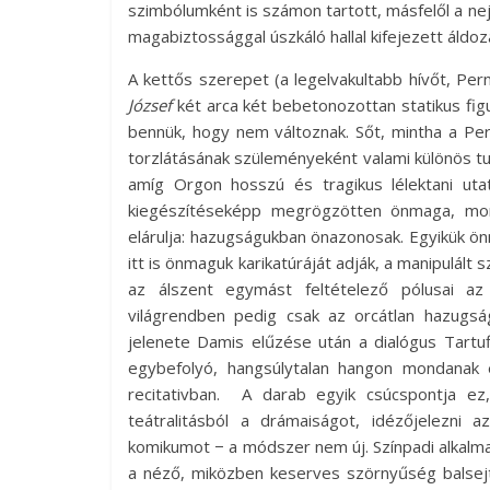
szimbólumként is számon tartott, másfelől a nejl
magabiztossággal úszkáló hallal kifejezett áldo
A kettős szerepet (a legelvakultabb hívőt, Per
József
két arca két bebetonozottan statikus fig
bennük, hogy nem változnak. Sőt, mintha a Per
torzlátásának szüleményeként valami különös tud
amíg Orgon hosszú és tragikus lélektani ut
kiegészítéseképp megrögzötten önmaga, mond
elárulja: hazugságukban önazonosak. Egyikük önm
itt is önmaguk karikatúráját adják, a manipulált
az álszent egymást feltételező pólusai a
világrendben pedig csak az orcátlan hazugs
jelenete Damis elűzése után a dialógus Tart
egybefolyó, hangsúlytalan hangon mondanak e
recitativban. A darab egyik csúcspontja ez, 
teátralitásból a drámaiságot, idézőjelezni a
komikumot − a módszer nem új. Színpadi alkalma
a néző, miközben keserves szörnyűség balsej