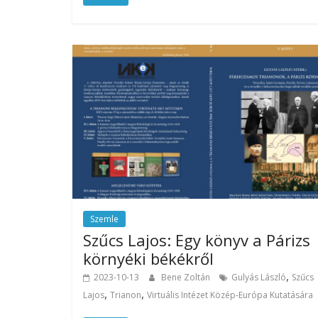
Szemle
Szűcs Lajos: Egy könyv a Párizs
környéki békékről
,
2023-10-13
Bene Zoltán
Gulyás László
Szűcs
,
,
Lajos
Trianon
Virtuális Intézet Közép-Európa Kutatására