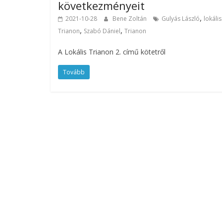
következményeit
,
2021-10-28
Bene Zoltán
Gulyás László
lokális
,
,
Trianon
Szabó Dániel
Trianon
A Lokális Trianon 2. című kötetről
Tovább