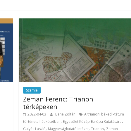
Szemle
Zeman Ferenc: Trianon
térképeken
2022-04-03
Bene Zoltán
A trianoni békediktátum
,
,
története hét kötetben
Egyesület Közép-Európa Kutatására
,
,
,
Gulyás László
Magyarságkutató Intézet
Trianon
Zeman