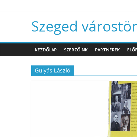
Szeged várostört
KEZDŐLAP
SZERZŐINK
PARTNEREK
ELŐF
Gulyás László