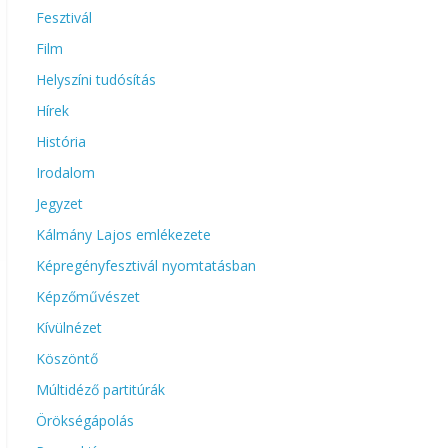
Fesztivál
Film
Helyszíni tudósítás
Hírek
História
Irodalom
Jegyzet
Kálmány Lajos emlékezete
Képregényfesztivál nyomtatásban
Képzőművészet
Kívülnézet
Köszöntő
Múltidéző partitúrák
Örökségápolás