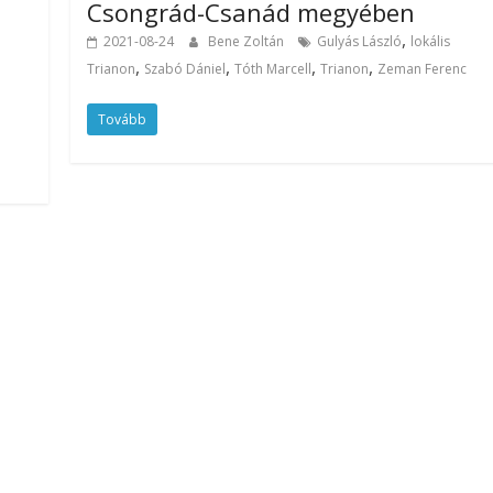
Csongrád-Csanád megyében
,
2021-08-24
Bene Zoltán
Gulyás László
lokális
,
,
,
,
Trianon
Szabó Dániel
Tóth Marcell
Trianon
Zeman Ferenc
Tovább