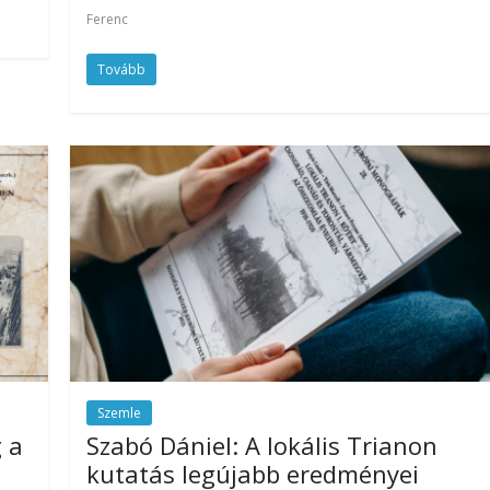
Ferenc
Tovább
Szemle
 a
Szabó Dániel: A lokális Trianon
kutatás legújabb eredményei