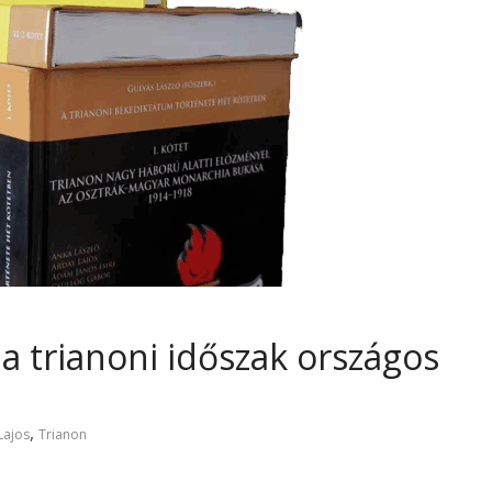
 a trianoni időszak országos
l
,
Lajos
Trianon