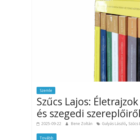
Szemle
Szűcs Lajos: Életrajzok
és szegedi szereplőirő
,
2025-09-22
Bene Zoltán
Gulyás László
Szűcs 
Tovább