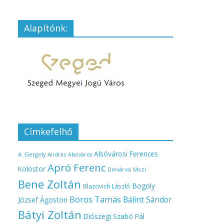
Alapítónk:
Címkefelhő
Alsóvárosi Ferences
A. Gergely András
Alsóváros
Apró Ferenc
Kolostor
Belvárosi Mozi
Bene Zoltán
Bogoly
Blazovich László
Boros Tamás
Bálint Sándor
József Ágoston
Bátyi Zoltán
Diószegi Szabó Pál