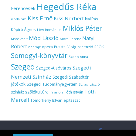
Hegedűs Réka
Ferencesek
Kiss Ernő
Kiss Norbert
kiállítás
irodalom
Miklós Péter
Képiró Ágnes
Löw Immánuel
Mód László
Nátyi
Móra Ferenc
Máté Zsolt
Róbert
opera
Pusztai Virág
recenzió
REÖK
néprajz
Somogyi-könyvtár
Szabó Anna
Szeged
Szegedi
Szeged-Alsóváros
Nemzeti Színház
Szegedi Szabadtéri
Játékok
Szegedi Tudományegyetem
Szilasi László
Tóth
szőlőkultúra
színház
Tóth István
Trianon
Marcell
Tömörkény István
építészet