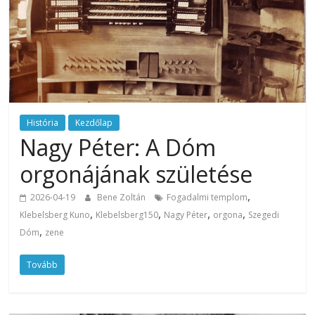
História
Kezdőlap
Nagy Péter: A Dóm
orgonájának születése
,
2026-04-19
Bene Zoltán
Fogadalmi templom
,
,
,
,
Klebelsberg Kuno
Klebelsberg150
Nagy Péter
orgona
Szegedi
,
Dóm
zene
Tovább