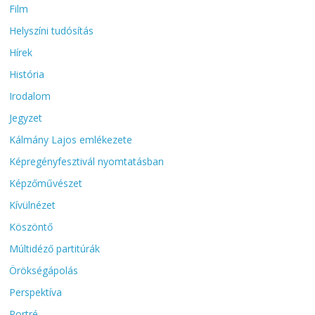
Film
Helyszíni tudósítás
Hírek
História
Irodalom
Jegyzet
Kálmány Lajos emlékezete
Képregényfesztivál nyomtatásban
Képzőművészet
Kívülnézet
Köszöntő
Múltidéző partitúrák
Örökségápolás
Perspektíva
Portré