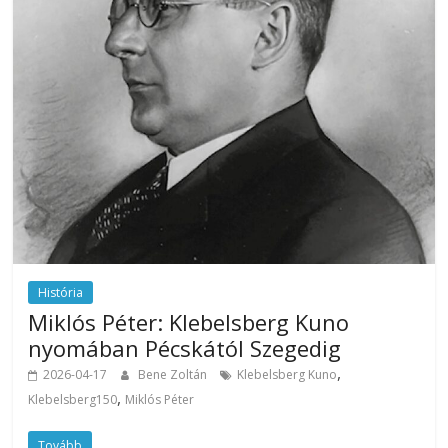
História
Miklós Péter: Klebelsberg Kuno
nyomában Pécskától Szegedig
,
2026-04-17
Bene Zoltán
Klebelsberg Kuno
,
Klebelsberg150
Miklós Péter
Tovább