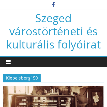
Szeged
várostörténeti és
kulturális folyóirat
Klebelsberg150