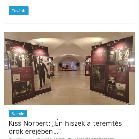
Tovább
Szemle
Kiss Norbert: „Én hiszek a teremtés
örök erejében…”
,