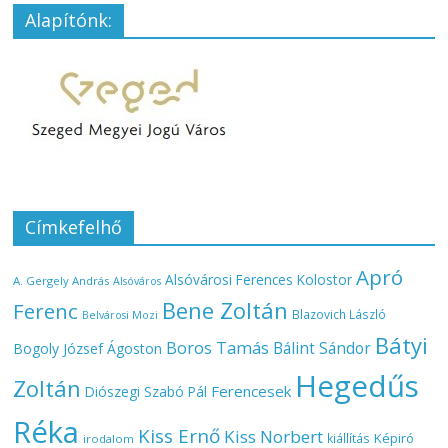
Alapítónk:
Címkefelhő
Apró
Alsóvárosi Ferences Kolostor
A. Gergely András
Alsóváros
Bene Zoltán
Ferenc
Blazovich László
Belvárosi Mozi
Bátyi
Boros Tamás
Bálint Sándor
Bogoly József Ágoston
Hegedűs
Zoltán
Ferencesek
Diószegi Szabó Pál
Réka
Kiss Ernő
Kiss Norbert
Képiró
kiállítás
irodalom