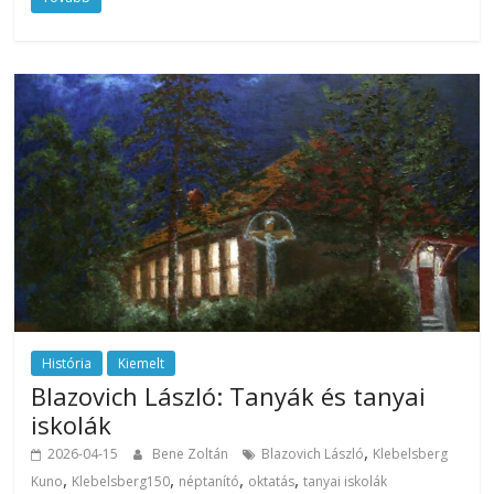
História
Kiemelt
Blazovich László: Tanyák és tanyai
iskolák
,
2026-04-15
Bene Zoltán
Blazovich László
Klebelsberg
,
,
,
,
Kuno
Klebelsberg150
néptanító
oktatás
tanyai iskolák