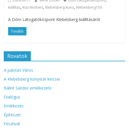
2026-03-11
Bene Zoltán
Dóm Látogatóközpont
,
,
,
kiállítás
Kiss Norbert
Klebelsberg Kuno
Klebelsberg150
A Dóm Látogatóközpont Klebelsberg-kiállításáról
Tovább
Rovatok
A palotás Város
A Klebelsberg könyvtár kincsei
Bálint Sándor emlékezete
Dialógus
Emlékezés
Építészet
Fesztivál