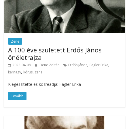
Zene
A 100 éve született Erdős János
önéletrajza
,
,
2023-04-08
Bene Zoltán
Erdős János
Fagler Erika
,
,
karnagy
kórus
zene
Kiegészítette és közreadja: Fagler Erika
Tovább