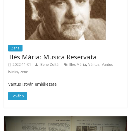
Zene
Illés Mária: Musica Reservata
,
,
2022-11-01
Bene Zoltán
Illés Mária
Vántus
Vántus
,
István
zene
Vántus István emlékezete
Tovább