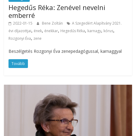
Hegedűs Réka: Zenével nevelni
emberré
2022-01-15
Bene Zoltán
A Szegedért Alapítvány 2021.
,
,
,
,
,
,
évi díjazottjai
ének
énekkar
Hegedűs Réka
karnagy
kórus
,
Rozgonyi Éva
zene
Beszélgetés Rozgonyi Éva zenepedagógussal, karnaggyal
Tovább