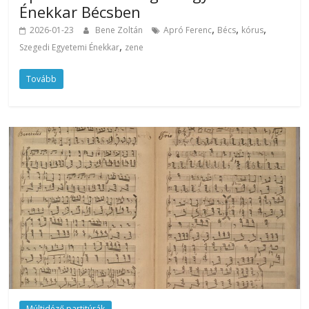
Énekkar Bécsben
,
,
,
2026-01-23
Bene Zoltán
Apró Ferenc
Bécs
kórus
,
Szegedi Egyetemi Énekkar
zene
Tovább
Múltidéző partitúrák