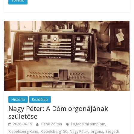
Tovább
História
Kezdőlap
Nagy Péter: A Dóm orgonájának
születése
,
2026-04-19
Bene Zoltán
Fogadalmi templom
,
,
,
,
Klebelsberg Kuno
Klebelsberg150
Nagy Péter
orgona
Szegedi