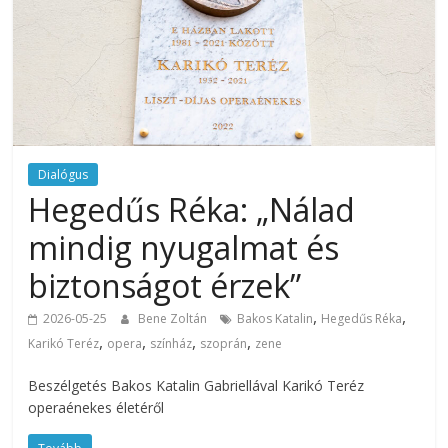
Dialógus
Hegedűs Réka: „Nálad
mindig nyugalmat és
biztonságot érzek”
,
,
2026-05-25
Bene Zoltán
Bakos Katalin
Hegedűs Réka
,
,
,
,
Karikó Teréz
opera
színház
szoprán
zene
Beszélgetés Bakos Katalin Gabriellával Karikó Teréz
operaénekes életéről