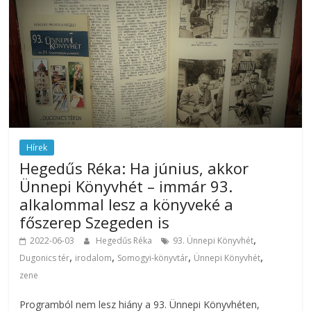
Hírek
Hegedűs Réka: Ha június, akkor
Ünnepi Könyvhét – immár 93.
alkalommal lesz a könyveké a
főszerep Szegeden is
,
2022-06-03
Hegedűs Réka
93. Ünnepi Könyvhét
,
,
,
,
Dugonics tér
irodalom
Somogyi-könyvtár
Ünnepi Könyvhét
zene
Programból nem lesz hiány a 93. Ünnepi Könyvhéten,