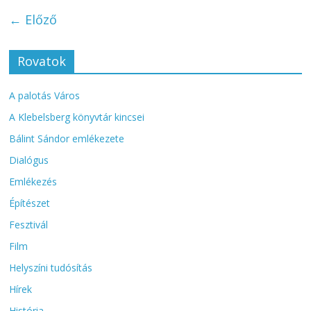
← Előző
Rovatok
A palotás Város
A Klebelsberg könyvtár kincsei
Bálint Sándor emlékezete
Dialógus
Emlékezés
Építészet
Fesztivál
Film
Helyszíni tudósítás
Hírek
História