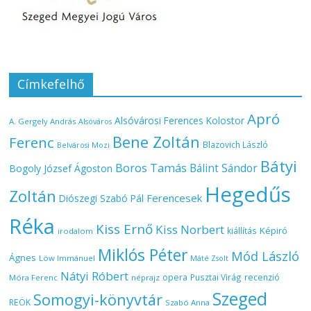
Címkefelhő
Apró
Alsóvárosi Ferences Kolostor
A. Gergely András
Alsóváros
Bene Zoltán
Ferenc
Blazovich László
Belvárosi Mozi
Bátyi
Boros Tamás
Bálint Sándor
Bogoly József Ágoston
Hegedűs
Zoltán
Ferencesek
Diószegi Szabó Pál
Réka
Kiss Ernő
Kiss Norbert
Képiró
kiállítás
irodalom
Miklós Péter
Mód László
Ágnes
Löw Immánuel
Máté Zsolt
Nátyi Róbert
opera
Pusztai Virág
recenzió
Móra Ferenc
néprajz
Szeged
Somogyi-könyvtár
REÖK
Szabó Anna