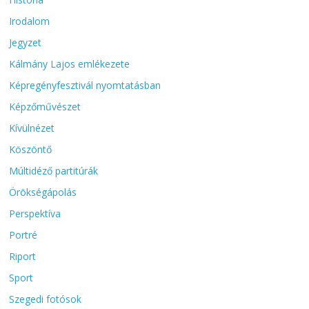
Irodalom
Jegyzet
Kálmány Lajos emlékezete
Képregényfesztivál nyomtatásban
Képzőművészet
Kívülnézet
Köszöntő
Múltidéző partitúrák
Örökségápolás
Perspektíva
Portré
Riport
Sport
Szegedi fotósok