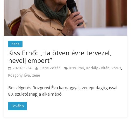
Zene
Kiss Ernő: „Ha ötven évre tervezel,
nevelj embert”
,
,
,
2020-11-24
Bene Zoltán
Kiss Ernő
Kodály Zoltán
kórus
,
Rozgonyi Éva
zene
Beszélgetés Rozgonyi Éva karnaggyal, zenepedagógussal
80. születésnapja alkalmából
Tovább