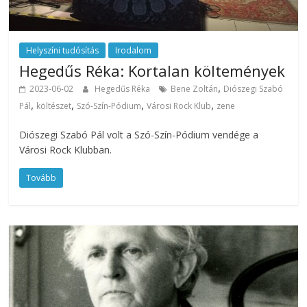
Helyszíni tudósítás
Irodalom
Hegedűs Réka: Kortalan költemények
,
2023-06-02
Hegedűs Réka
Bene Zoltán
Diószegi Szabó
,
,
,
,
Pál
költészet
Szó-Szín-Pódium
Városi Rock Klub
zene
Diószegi Szabó Pál volt a Szó-Szín-Pódium vendége a
Városi Rock Klubban.
Tovább