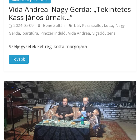
Vida Andrea–Nagy Gerda: „Tekintetes
Kass János úrnak…”
,
,
,
2024-05-09
Bene Zoltán
bál
Kass szálló
kotta
Nagy
,
,
,
,
,
Gerda
partitúra
Pinczér induló
Vida Andrea
vigadó
zene
Széljegyzetek két régi kotta margójára
Tovább