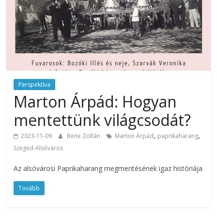
Perspektíva
Marton Árpád: Hogyan
mentettünk világcsodát?
,
,
2023-11-09
Bene Zoltán
Marton Árpád
paprikaharang
Szeged-Alsóváros
Az alsóvárosi Paprikaharang megmentésének igaz históriája
Tovább