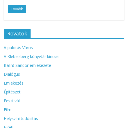
Tovább
Rovatok
A palotás Város
A Klebelsberg könyvtár kincsei
Bálint Sándor emlékezete
Dialógus
Emlékezés
Építészet
Fesztivál
Film
Helyszíni tudósítás
Hírek