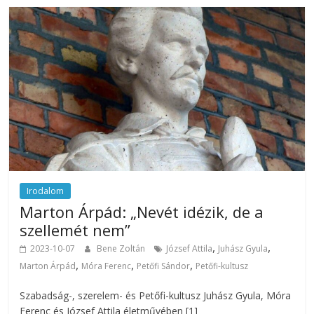
Irodalom
Marton Árpád: „Nevét idézik, de a
szellemét nem”
,
,
2023-10-07
Bene Zoltán
József Attila
Juhász Gyula
,
,
,
Marton Árpád
Móra Ferenc
Petőfi Sándor
Petőfi-kultusz
Szabadság-, szerelem- és Petőfi-kultusz Juhász Gyula, Móra
Ferenc és József Attila életművében [1]