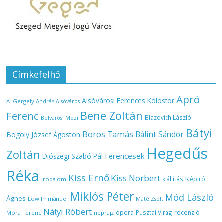
Címkefelhő
Apró
Alsóvárosi Ferences Kolostor
A. Gergely András
Alsóváros
Bene Zoltán
Ferenc
Blazovich László
Belvárosi Mozi
Bátyi
Boros Tamás
Bálint Sándor
Bogoly József Ágoston
Hegedűs
Zoltán
Ferencesek
Diószegi Szabó Pál
Réka
Kiss Ernő
Kiss Norbert
Képiró
kiállítás
irodalom
Miklós Péter
Mód László
Ágnes
Löw Immánuel
Máté Zsolt
Nátyi Róbert
opera
Pusztai Virág
recenzió
Móra Ferenc
néprajz