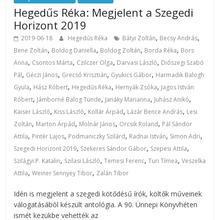
Hegedűs Réka: Megjelent a Szegedi
Horizont 2019
,
,
2019-06-18
Hegedűs Réka
Bátyi Zoltán
Becsy András
,
,
,
,
Bene Zoltán
Boldog Daniella
Boldog Zoltán
Borda Réka
Bors
,
,
,
,
Anna
Csontos Márta
Czilczer Olga
Darvasi László
Diószegi Szabó
,
,
,
,
Pál
Géczi János
Grecsó Krisztián
Gyukics Gábor
Harmadik Balogh
,
,
,
,
Gyula
Hász Róbert
Hegedűs Réka
Hernyák Zsóka
Jagos István
,
,
,
,
Róbert
Jámborné Balog Tünde
Janáky Marianna
Juhász Anikó
,
,
,
,
Kaiser László
Kiss László
Kollár Árpád
Lázár Bence András
Lesi
,
,
,
,
Zoltán
Marton Árpád
Molnár János
Orcsik Roland
Pál Sándor
,
,
,
,
,
Attila
Pintér Lajos
Podmaniczky Szilárd
Radnai István
Simon Adri
,
,
,
Szegedi Horizont 2019
Szekeres Sándor Gábor
Szepesi Attila
,
,
,
,
Szilágyi P. Katalin
Szilasi László
Temesi Ferenc
Turi Tímea
Veszelka
,
,
Attila
Weiner Sennyey Tibor
Zalán Tibor
Idén is megjelent a szegedi kötődésű írók, költők műveinek
válogatásából készült antológia. A 90. Ünnepi Könyvhéten
ismét kezükbe vehették az