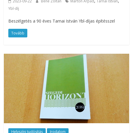
,
,
2023-09-22
Bene Zoltán
Marton Árpád
Tarnai István
Ybl-díj
Beszélgetés a 90 éves Tarnai István Ybl-díjas építésszel
Tovább
Helyszíni tudósítás
Irodalom