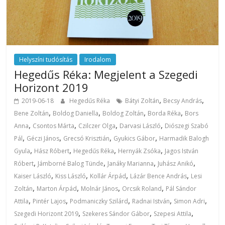
Helyszíni tudósítás
Irodalom
Hegedűs Réka: Megjelent a Szegedi
Horizont 2019
,
,
2019-06-18
Hegedűs Réka
Bátyi Zoltán
Becsy András
,
,
,
,
Bene Zoltán
Boldog Daniella
Boldog Zoltán
Borda Réka
Bors
,
,
,
,
Anna
Csontos Márta
Czilczer Olga
Darvasi László
Diószegi Szabó
,
,
,
,
Pál
Géczi János
Grecsó Krisztián
Gyukics Gábor
Harmadik Balogh
,
,
,
,
Gyula
Hász Róbert
Hegedűs Réka
Hernyák Zsóka
Jagos István
,
,
,
,
Róbert
Jámborné Balog Tünde
Janáky Marianna
Juhász Anikó
,
,
,
,
Kaiser László
Kiss László
Kollár Árpád
Lázár Bence András
Lesi
,
,
,
,
Zoltán
Marton Árpád
Molnár János
Orcsik Roland
Pál Sándor
,
,
,
,
,
Attila
Pintér Lajos
Podmaniczky Szilárd
Radnai István
Simon Adri
,
,
,
Szegedi Horizont 2019
Szekeres Sándor Gábor
Szepesi Attila