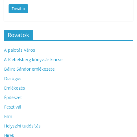
Tovább
Rovatok
A palotás Város
A Klebelsberg könyvtár kincsei
Bálint Sándor emlékezete
Dialógus
Emlékezés
Építészet
Fesztivál
Film
Helyszíni tudósítás
Hírek