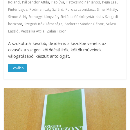
,
,
,
,
,
Roland
Pál Sándor Attila
Pap Éva
Patócs Molnár János
Pejin Lea
,
,
,
,
Pintér Lajos
Podmaniczky Szilárd
Purosz Leonidasz
Simai Mihály
,
,
,
Simon Adri
Somogyi-könyvtár
Stefánia fiókkönyvtár-klub
Szegedi
,
,
,
horizont
Szegedi Írók Társasága
Szekeres Sándor Gábor
Szilasi
,
,
László
Veszelka Attila
Zalán Tibor
A szokottnál később, de idén is a kezükbe vehetik az
olvasók a szegedi kötődésű írók, költők műveinek
válogatásából készült antológiát,
Tovább