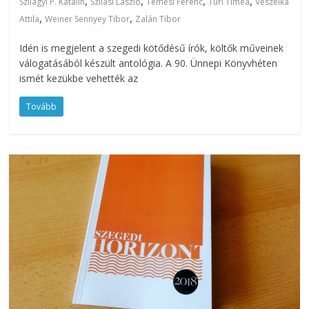
,
,
,
,
Szilágyi P. Katalin
Szilasi László
Temesi Ferenc
Turi Tímea
Veszelka
,
,
Attila
Weiner Sennyey Tibor
Zalán Tibor
Idén is megjelent a szegedi kötődésű írók, költők műveinek
válogatásából készült antológia. A 90. Ünnepi Könyvhéten
ismét kezükbe vehették az
Tovább