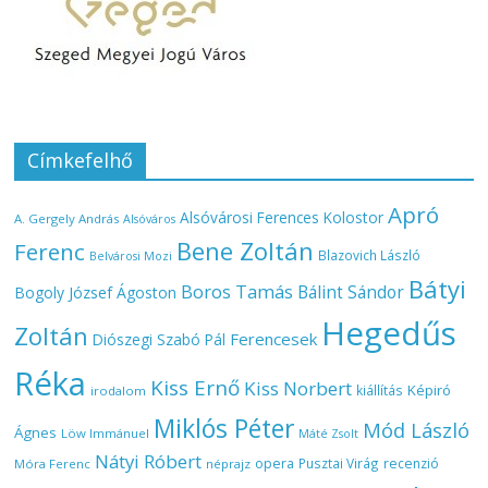
Címkefelhő
Apró
Alsóvárosi Ferences Kolostor
A. Gergely András
Alsóváros
Bene Zoltán
Ferenc
Blazovich László
Belvárosi Mozi
Bátyi
Boros Tamás
Bálint Sándor
Bogoly József Ágoston
Hegedűs
Zoltán
Ferencesek
Diószegi Szabó Pál
Réka
Kiss Ernő
Kiss Norbert
Képiró
kiállítás
irodalom
Miklós Péter
Mód László
Ágnes
Löw Immánuel
Máté Zsolt
Nátyi Róbert
opera
Pusztai Virág
recenzió
Móra Ferenc
néprajz