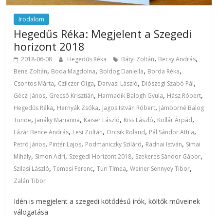
Irodalom
Hegedűs Réka: Megjelent a Szegedi
horizont 2018
,
,
2018-06-08
Hegedűs Réka
Bátyi Zoltán
Becsy András
,
,
,
,
Bene Zoltán
Boda Magdolna
Boldog Daniella
Borda Réka
,
,
,
,
Csontos Márta
Czilczer Olga
Darvasi László
Diószegi Szabó Pál
,
,
,
,
Géczi János
Grecsó Krisztián
Harmadik Balogh Gyula
Hász Róbert
,
,
,
Hegedűs Réka
Hernyák Zsóka
Jagos István Róbert
Jámborné Balog
,
,
,
,
,
Tünde
Janáky Marianna
Kaiser László
Kiss László
Kollár Árpád
,
,
,
,
Lázár Bence András
Lesi Zoltán
Orcsik Roland
Pál Sándor Attila
,
,
,
,
Petró János
Pintér Lajos
Podmaniczky Szilárd
Radnai István
Simai
,
,
,
,
Mihály
Simon Adri
Szegedi Horizont 2018
Szekeres Sándor Gábor
,
,
,
,
Szilasi László
Temesi Ferenc
Turi Tímea
Weiner Sennyey Tibor
Zalán Tibor
Idén is megjelent a szegedi kötődésű írók, költők műveinek
válogatása