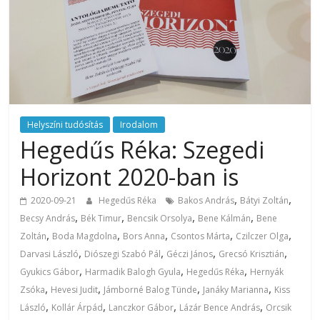
Helyszíni tudósítás
Irodalom
Hegedűs Réka: Szegedi
Horizont 2020-ban is
,
,
2020-09-21
Hegedűs Réka
Bakos András
Bátyi Zoltán
,
,
,
,
Becsy András
Bék Timur
Bencsik Orsolya
Bene Kálmán
Bene
,
,
,
,
,
Zoltán
Boda Magdolna
Bors Anna
Csontos Márta
Czilczer Olga
,
,
,
,
Darvasi László
Diószegi Szabó Pál
Géczi János
Grecsó Krisztián
,
,
,
Gyukics Gábor
Harmadik Balogh Gyula
Hegedűs Réka
Hernyák
,
,
,
,
Zsóka
Hevesi Judit
Jámborné Balog Tünde
Janáky Marianna
Kiss
,
,
,
,
László
Kollár Árpád
Lanczkor Gábor
Lázár Bence András
Orcsik